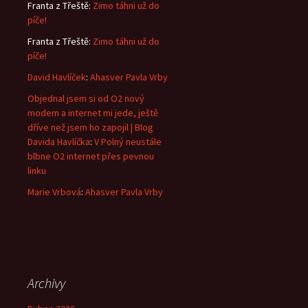
Franta z Třeště
:
Zimo táhni už do
píče!
Franta z Třeště
:
Zimo táhni už do
píče!
David Havlíček
:
Ahasver Pavla Vrby
Objednal jsem si od O2 nový
modem a internet mi jede, ještě
dříve než jsem ho zapojil | Blog
Davida Havlíčka
:
V Polný neustále
blbne O2 internet přes pevnou
linku
Marie Vrbová
:
Ahasver Pavla Vrby
Archivy