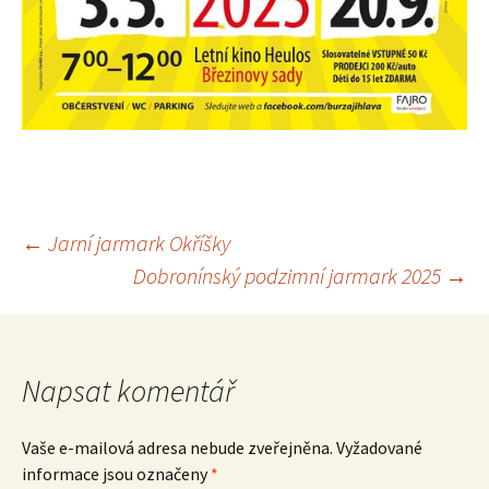
Navigace
←
Jarní jarmark Okříšky
Dobronínský podzimní jarmark 2025
→
pro
příspěvek
Napsat komentář
Vaše e-mailová adresa nebude zveřejněna.
Vyžadované
informace jsou označeny
*