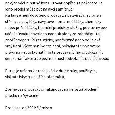
nových věcí je nutné konzultovat dopředu s pořadateli a
jeho prodej může být na akci zamítnut.
Na burze není dovoleno prodávat: živá zvířata, zbraně a
střelivo, jedy, léky, návykové – omamné látky, chemicky
nebezpečné látky, finanční produkty, služby, potraviny bez
udání původu (dovoleno naopak plody ze zahrádky atd.),
zboží podporující rasistické, nenávistné nebo politické
smýšlení. Výčet není kompletní, pořadatel si vyhrazuje
právo na neposkytnutí místa prodávajícímu či vykázání v
den konání akce a to bez možnosti odvolání a udání důvodu.
Burza je určena k prodeji věcí z druhé ruky, použitých,
sběratelských a dalších předmětů.
Zveme vás prodávat či nakupovat na největší prodejní
plochu na Vysočině!
Prodejce: od 200 Kč / místo