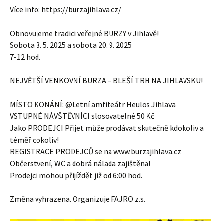
Více info: https://burzajihlava.cz/
Obnovujeme tradici veřejné BURZY v Jihlavě!
Sobota 3. 5. 2025 a sobota 20. 9. 2025
7-12 hod.
NEJVĚTŠÍ VENKOVNÍ BURZA – BLEŠÍ TRH NA JIHLAVSKU!
MÍSTO KONÁNÍ: @Letní amfiteátr Heulos Jihlava
VSTUPNÉ NÁVŠTĚVNÍCI slosovatelné 50 Kč
Jako PRODEJCI Přijet může prodávat skutečně kdokoliv a
téměř cokoliv!
REGISTRACE PRODEJCŮ se na www.burzajihlava.cz
Občerstvení, WC a dobrá nálada zajištěna!
Prodejci mohou přijíždět již od 6:00 hod.
Změna vyhrazena. Organizuje FAJRO z.s.