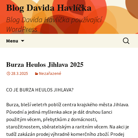
Blog Davida Havlíčka
Blog Davida Havlíčka používající
WordPress
Přejít
Vyhledá
Menu
k
obsahu
webu
Burza Heulos Jihlava 2025
28.3.2025
Nezařazené
CO JE BURZA HEULOS JIHLAVA?
Burza, bleší veletrh poblíž centra krajského města Jihlava.
Původní a jediná myšlenka akce je dát druhou šanci
použitým věcem, přebytkům z domácnosti,
starožitnostem, sběratelským a raritním věcem. Na akci je
tudíž zakázán prodej výhradně komerčního zboží. Prodej