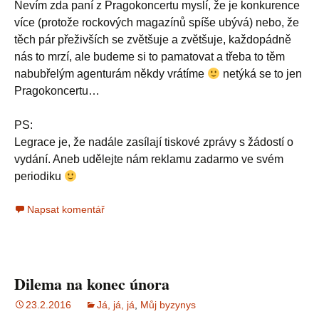
Nevím zda paní z Pragokoncertu myslí, že je konkurence
více (protože rockových magazínů spíše ubývá) nebo, že
těch pár přeživších se zvětšuje a zvětšuje, každopádně
nás to mrzí, ale budeme si to pamatovat a třeba to těm
nabubřelým agenturám někdy vrátíme
netýká se to jen
Pragokoncertu…
PS:
Legrace je, že nadále zasílají tiskové zprávy s žádostí o
vydání. Aneb udělejte nám reklamu zadarmo ve svém
periodiku
Napsat komentář
Dilema na konec února
23.2.2016
Já, já, já
,
Můj byzynys