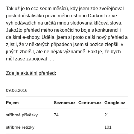
Tak už je to cca sedm měsíců, kdy jsem zde zveřejňoval
poslední statistiku pozic mého eshopu Darkont.cz ve
vyhledávačích na určitá mnou sledovaná klíčová slova.
Jakožto přehled mého nekončícího boje s konkurencí i
dalšími e-shopy. Udělal jsem si proto další nový přehled a
zjistil, že v některých případech jsem si pozice zlepšil, v
jiných zhoršil, ale ne nějak významně. Fakt je, že bych
měl zase zabojovat ….
Zde je aktuální přehled:
09.06.2016
Pojem
Seznam.cz
Centrum.cz
Google.cz
stříbrné přívěsky
74
21
stříbrné řetízky
101