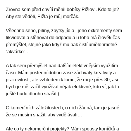
Zrovna sem před chvílí měnil bobíky Pižlovi. Kdo to je?
Aby ste věděli, Pižla je můj morčák.
Všechno seno, piliny, zbytky jídla i jeho exkrementy sem
likvidoval a stěhoval do odpadu a u toho má člověk čas
přemýšlet, stejně jako když mu pak čistí umělohmotné
“akvárko”…
A tak sem přemýšlel nad dalším efektivnějším využitím
času. Mám poslední dobou zase záchvaty kreativity a
pracovitosti, ale vzhledem k tomu, že mi je přes 30, asi
bych je měl začít využívat nějak efektivně, kdo ví, jak tu
ještě budu dlouho strašit:)
O komerčních záležitostech, o nich žádná, tam je jasné,
že se musím snažit, aby vydělávali…
Ale co ty nekomerční projekty? Mám spousty koníčků a