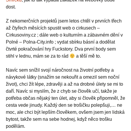
dost.
Z nekomerčních projektů jsem letos chtěl v prvních třech
až čtyřech měsících spustit web o cirkusech –
Cirkusoviny.cz ; dále web o kulturním a zábavném dění v
Polné – Polna-City.info ; vydat sbírku básní a dodělat
čtvrté pokračování hry Fuckstory. Dva první body sem
stihl v lednu, mám se za to rád
a těší mě to.
Navíc sem snížil svojí náročnost na životní potřeby a
návykové látky (snažím se nekouřit a omezil sem noční
život), chci žít lépe, zdravěji a až na drobné úlety se mi to
daří. Navíc si myslím, že z chyb se člověk učí, takže je
potřeba občas nějaký ten úlet, aby si člověk připomněl, že
cesta vede jinudy. Každý den se trošičku polepšuji,… ne
moc, ale chci být lepším člověkem, ovšem jsem jen lidská
bytost, takže sem na sebe hodnej, když něco trošku
podělám.