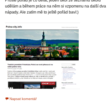
Prostě pořád je co dělat, jeden úkol ze seznamu úkolů
udělám a během práce na něm si vzpomenu na další dva
nápady. Ale zatím mě to ještě pořád baví:)
Napsat komentář