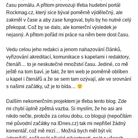
času pomálu. A přitom provozuji třeba hudební portál
Rockmag.cz, který sice býval poměrně výdělečný, ale
zakrněl v čase a aby zase fungoval, bylo by ho nutné celý
překopat. Což by se dalo, ale komerční výsledek je
nejasný. A přitom pořád mi práce na něm bere dost času.
Vedu celou jeho redakci a jenom nahazování článků,
vyřizování akreditací, komunikace s kapelami i redaktory,
čtenáři… to je neskutečné množství času. Jediné, co mě
ještě na tom baví, je fakt, že ten web je poměrně oblíben
u kapel i čtenářů a že se sem tam ozývají, ale ve srovnání
s našimi začátky, už je to bída…
Dalším nekomerčním projektem je třeba tento blog. Zde
mi chybí úplně zpětná vazba. Si myslím, že ho asi ani
nikdo nečte, protože za celou dobu, co bloguji (nepočítám
mé původní začátky na IDnes.cz) tak mi nepřišel žádný
komentář, což mě mrzí… Možná bych měl být víc