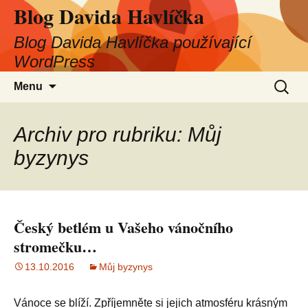
Blog Davida Havlíčka
Blog Davida Havlíčka používající
WordPress
Přejít
Vyhled
Menu
k
obsahu
webu
Archiv pro rubriku: Můj
byzynys
Český betlém u Vašeho vánočního
stromečku…
13.10.2016
Můj byzynys
Vánoce se blíží. Zpříjemněte si jejich atmosféru krásným