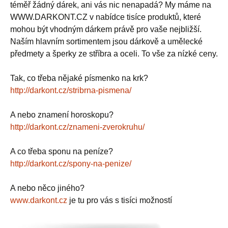
téměř žádný dárek, ani vás nic nenapadá? My máme na
WWW.DARKONT.CZ v nabídce tisíce produktů, které
mohou být vhodným dárkem právě pro vaše nejbližší.
Naším hlavním sortimentem jsou dárkově a umělecké
předmety a šperky ze stříbra a oceli. To vše za nízké ceny.
Tak, co třeba nějaké písmenko na krk?
http://darkont.cz/stribrna-pismena/
A nebo znamení horoskopu?
http://darkont.cz/znameni-zverokruhu/
A co třeba sponu na peníze?
http://darkont.cz/spony-na-penize/
A nebo něco jiného?
www.darkont.cz
je tu pro vás s tisíci možností