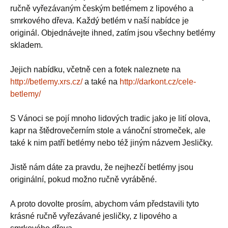
ručně vyřezávaným českým betlémem z lipového a
smrkového dřeva. Každý betlém v naší nabídce je
originál. Objednávejte ihned, zatím jsou všechny betlémy
skladem.
Jejich nabídku, včetně cen a fotek naleznete na
http://betlemy.xrs.cz/
a také na
http://darkont.cz/cele-
betlemy/
S Vánoci se pojí mnoho lidových tradic jako je lití olova,
kapr na štědrovečerním stole a vánoční stromeček, ale
také k nim patří betlémy nebo též jiným názvem Jesličky.
Jistě nám dáte za pravdu, že nejhezčí betlémy jsou
originální, pokud možno ručně vyráběné.
A proto dovolte prosím, abychom vám představili tyto
krásné ručně vyřezávané jesličky, z lipového a