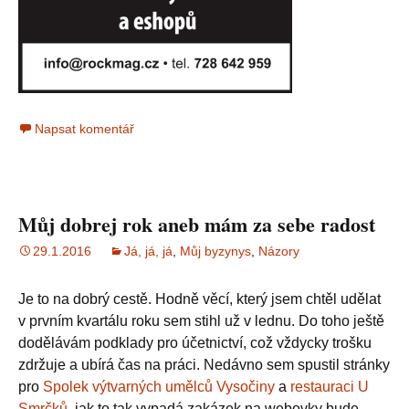
Napsat komentář
Můj dobrej rok aneb mám za sebe radost
29.1.2016
Já, já, já
,
Můj byzynys
,
Názory
Je to na dobrý cestě. Hodně věcí, který jsem chtěl udělat
v prvním kvartálu roku sem stihl už v lednu. Do toho ještě
dodělávám podklady pro účetnictví, což vždycky trošku
zdržuje a ubírá čas na práci. Nedávno sem spustil stránky
pro
Spolek výtvarných umělců Vysočiny
a
restauraci U
Smrčků
, jak to tak vypadá zakázek na webovky bude