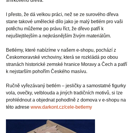
smrkového dřeva.
I přesto, že dá velkou práci, než se ze surového dřeva
stane takové umělecké dílo jako je malý betlém pro vaši
potěchu můžeme po právu říct, že dřevo patří k
nejušlejtilejším a nejkrásnějším živým materiálům.
Betlémy, které nabízíme v našem e-shopu, pochází z
Českomoravské vrchoviny, která se rozkládá po obou
stranách historické zemské hranice Moravy a Čech a patří
k nejstarším pohořím Českého masívu.
Ručně vyřezávaný betlém – jesličky a samostatné figurky
vola, ovečky, velblouda a jiných tradičních motivů, si lze
prohlédnout a objednat pohodlně z domova v e-shopu na
této adrese
www.darkont.cz/cele-betlemy