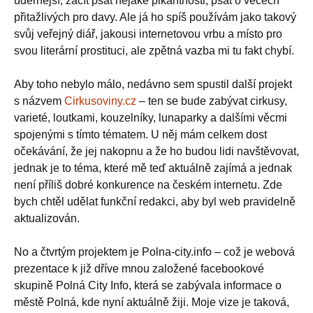
údernější, začít psát nějaké pikantnosti, psát o věcech
přitažlivých pro davy. Ale já ho spíš používám jako takový
svůj veřejný diář, jakousi internetovou vrbu a místo pro
svou literární prostituci, ale zpětná vazba mi tu fakt chybí.
Aby toho nebylo málo, nedávno sem spustil další projekt
s názvem
Cirkusoviny.cz
– ten se bude zabývat cirkusy,
varieté, loutkami, kouzelníky, lunaparky a dalšími věcmi
spojenými s tímto tématem. U něj mám celkem dost
očekávání, že jej nakopnu a že ho budou lidi navštěvovat,
jednak je to téma, které mě teď aktuálně zajímá a jednak
není příliš dobré konkurence na českém internetu. Zde
bych chtěl udělat funkční redakci, aby byl web pravidelně
aktualizován.
No a čtvrtým projektem je Polna-city.info – což je webová
prezentace k již dříve mnou založené facebookové
skupině Polná City Info, která se zabývala informace o
městě Polná, kde nyní aktuálně žiji. Moje vize je taková,