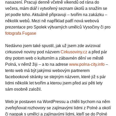
nasazení. Pracuji denně včetně víkendů od rána do
večera, mám diář i vytvořený seznam úkolů a snažím se
jet podle toho. Aktuálně připravuji – tvořím na zakázku –
několik webů. Mezi ně například patří nová webová
prezentace pro Spolek výtvarných umělců Vysočiny či pro
fotografa Fugase
Nedávno jsem také spustil, jak už jsem zde avizoval
cirkusové noviny pod názvem
Cirkusoviny.cz
a před pár
dny potom web o kulturním a zábavnén dění ve městě
Polná, v němž žiji – a to na adrese
www.polna-city.info
–
tento web má být jakýmsi webovým partnerem
facebookové stránky se stejným názvem, které již s pár
lidmi několik let tvořím a kterou jsem před asi pěti lety
sám osobně založil.
Web je postaven na WordPressu a chtěli bychom na něm
zveřejňovat rozhovory se zajímavými lidmi z Polné a okolí
či naopak s umělci a zajímavými lidmi, kteří se do Polné