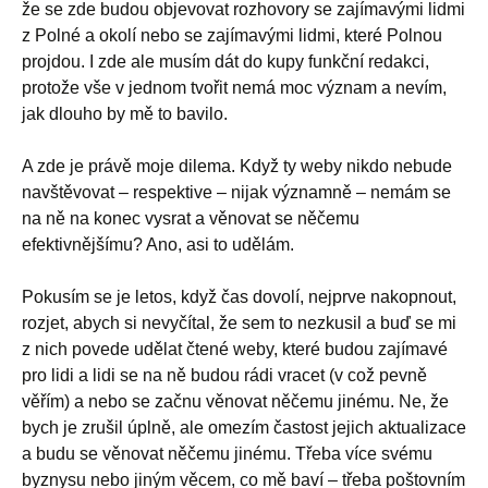
že se zde budou objevovat rozhovory se zajímavými lidmi
z Polné a okolí nebo se zajímavými lidmi, které Polnou
projdou. I zde ale musím dát do kupy funkční redakci,
protože vše v jednom tvořit nemá moc význam a nevím,
jak dlouho by mě to bavilo.
A zde je právě moje dilema. Když ty weby nikdo nebude
navštěvovat – respektive – nijak významně – nemám se
na ně na konec vysrat a věnovat se něčemu
efektivnějšímu? Ano, asi to udělám.
Pokusím se je letos, když čas dovolí, nejprve nakopnout,
rozjet, abych si nevyčítal, že sem to nezkusil a buď se mi
z nich povede udělat čtené weby, které budou zajímavé
pro lidi a lidi se na ně budou rádi vracet (v což pevně
věřím) a nebo se začnu věnovat něčemu jinému. Ne, že
bych je zrušil úplně, ale omezím častost jejich aktualizace
a budu se věnovat něčemu jinému. Třeba více svému
byznysu nebo jiným věcem, co mě baví – třeba poštovním