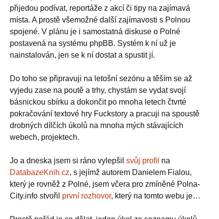
přijedou podívat, reportáže z akcí či tipy na zajímavá
místa. A prostě všemožné další zajímavosti s Polnou
spojené. V plánu je i samostatná diskuse o Polné
postavená na systému phpBB. Systém k ní už je
nainstalován, jen se k ní dostat a spustit jí.
Do toho se připravuji na letošní sezónu a těším se až
vyjedu zase na poutě a trhy, chystám se vydat svojí
básnickou sbírku a dokončit po mnoha letech čtvrté
pokračování textové hry Fuckstory a pracuji na spoustě
drobných dílčích úkolů na mnoha mých stávajících
webech, projektech.
Jo a dneska jsem si ráno vylepšil
svůj profil
na
DatabazeKnih.cz
, s jejímž autorem Danielem Fialou,
který je rovněž z Polné, jsem včera pro zmíněné Polna-
City.info stvořil
první rozhovor
, který na tomto webu je…