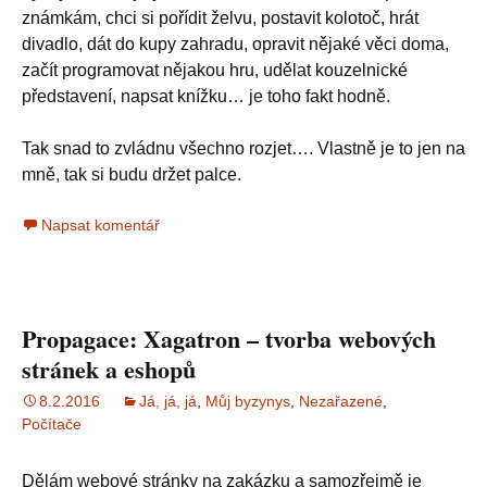
známkám, chci si pořídit želvu, postavit kolotoč, hrát
divadlo, dát do kupy zahradu, opravit nějaké věci doma,
začít programovat nějakou hru, udělat kouzelnické
představení, napsat knížku… je toho fakt hodně.
Tak snad to zvládnu všechno rozjet…. Vlastně je to jen na
mně, tak si budu držet palce.
Napsat komentář
Propagace: Xagatron – tvorba webových
stránek a eshopů
8.2.2016
Já, já, já
,
Můj byzynys
,
Nezařazené
,
Počítače
Dělám webové stránky na zakázku a samozřejmě je