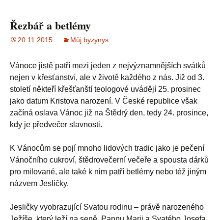
Řezbář a betlémy
20.11.2015
Můj byzynys
Vánoce jistě patří mezi jeden z nejvýznamnějších svátků
nejen v křesťanství, ale v životě každého z nás. Již od 3.
století někteří křešťanští teologové uvádějí 25. prosinec
jako datum Kristova narození. V České republice však
začíná oslava Vánoc již na Štědrý den, tedy 24. prosince,
kdy je předvečer slavnosti.
K Vánocům se pojí mnoho lidových tradic jako je pečení
Vánočního cukroví, štědrovečerní večeře a spousta dárků
pro milované, ale také k nim patří betlémy nebo též jiným
názvem Jesličky.
Jesličky vyobrazující Svatou rodinu – právě narozeného
Ježíše, který leží na seně, Pannu Marii a Svatého Josefa,