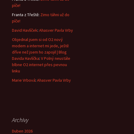
píče!
Franta z Třeště
:
Zimo táhni už do
píče!
David Havlíček
:
Ahasver Pavla Vrby
Objednal jsem si od O2 nový
modem a internet mi jede, ještě
dříve než jsem ho zapojil | Blog
Davida Havlíčka
:
V Polný neustále
blbne O2 internet přes pevnou
linku
Marie Vrbová
:
Ahasver Pavla Vrby
Archivy
Duben 2026