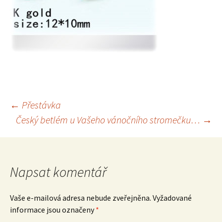
Navigace
←
Přestávka
Český betlém u Vašeho vánočního stromečku…
→
pro
příspěvek
Napsat komentář
Vaše e-mailová adresa nebude zveřejněna.
Vyžadované
informace jsou označeny
*