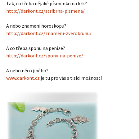
Tak, co třeba nějaké písmenko na krk?
http://darkont.cz/stribrna-pismena/
A nebo znamení horoskopu?
http://darkont.cz/znameni-zverokruhu/
A co třeba sponu na peníze?
http://darkont.cz/spony-na-penize/
A nebo něco jiného?
www.darkont.cz
je tu pro vás s tisíci možností