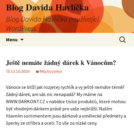
Blog Davida Havlíčka
Blog Davida Havlíčka používající
WordPress
Přejít
Vyhledá
Menu
k
obsahu
webu
Ještě nemáte žádný dárek k Vánocům?
13.10.2016
Můj byzynys
Vánoce se blíží jak rozjetej rychlík a vy ještě nemáte téměř
žádný dárek, ani vás nic nenapadá? My máme na
WWW.DARKONT.CZ v nabídce tisíce produktů, které mohou
být vhodným dárkem právě pro vaše nejbližší. Naším
hlavním sortimentem jsou dárkově a umělecké předmety a
šperky ze stříbra a oceli. To vše za nízké ceny.