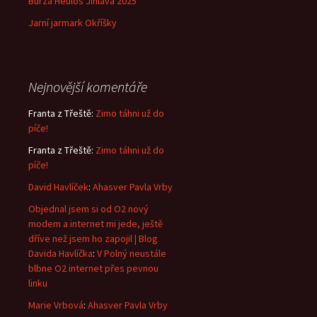
Burza Heulos Jihlava 2025
Jarní jarmark Okříšky
Nejnovější komentáře
Franta z Třeště
:
Zimo táhni už do
píče!
Franta z Třeště
:
Zimo táhni už do
píče!
David Havlíček
:
Ahasver Pavla Vrby
Objednal jsem si od O2 nový
modem a internet mi jede, ještě
dříve než jsem ho zapojil | Blog
Davida Havlíčka
:
V Polný neustále
blbne O2 internet přes pevnou
linku
Marie Vrbová
:
Ahasver Pavla Vrby