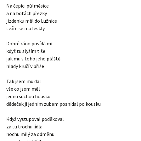
Na čepici půlměsíce
a na botách přezky
jízdenku měl do Lužnice
tváře se mu leskly
Dobré ráno povídá mi
když tu slyším tiše
jak mu s toho jeho pláště
hlady kručí v břiše
Tak jsem mu dal
vše co jsem měl
jednu suchou housku
dědeček ji jedním zubem posnídal po kousku
Když vystupoval poděkoval
za tu trochu jídla
hochu milý za odměnu