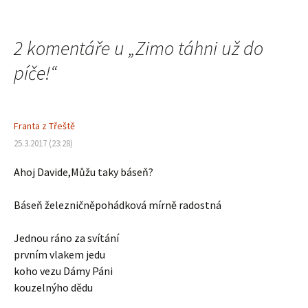
pro
2 komentáře u „
Zimo táhni už do
příspěvek
píče!
“
Franta z Třeště
25.3.2017 (23:28)
Ahoj Davide,Můžu taky báseň?
Báseň železničněpohádková mírně radostná
Jednou ráno za svítání
prvním vlakem jedu
koho vezu Dámy Páni
kouzelnýho dědu