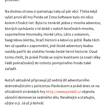
Na druhou stranu si pamatuju taky už pár věcí. Třeba když
vyšel první díl hry Polda od Zima Software bylo mi něco
kolem třinácti let. Byla to tenkrát jedna z mnoha adventur,
kterých vycházelo v té době v našich končinách mnoho,
vzpomeňme Hovnivály, Horké Léto, Léto s oskarem,
Swigridovu kletbu, Dračí historii a kdoví co ještě. Řada těch
her už upadla v zapomnění, jiné české adventury budou
navždy patřit do zlatého fondu české herní historie. Osud
tomu chtěl, že právě Polda se svými kvalitami (a snad i díky
řadě pokračování) do tohoto pomyslného fondu také
zařadil.
Autoři aktuálně připravují již sedmý díl adventurního
dobrodružstvím s policistou Pankrácem a právě dnes se na
oficiálních stránkách hry
http://www.polda5.cz
objevila
vánoční demoverze sedmého dílu. Neváhejte a stahujte,
užijte si ji. Já už ji dohrál.