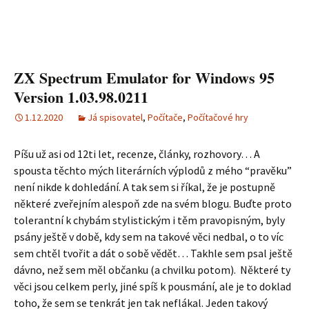
ZX Spectrum Emulator for Windows 95
Version 1.03.98.0211
1.12.2020
Já spisovatel
,
Počítače
,
Počítačové hry
Píšu už asi od 12ti let, recenze, články, rozhovory… A
spousta těchto mých literárních výplodů z mého “pravěku”
není nikde k dohledání. A tak sem si říkal, že je postupně
některé zveřejním alespoň zde na svém blogu. Buďte proto
tolerantní k chybám stylistickým i těm pravopisným, byly
psány ještě v době, kdy sem na takové věci nedbal, o to víc
sem chtěl tvořit a dát o sobě vědět… Takhle sem psal ještě
dávno, než sem měl občanku (a chvilku potom). Některé ty
věci jsou celkem perly, jiné spíš k pousmání, ale je to doklad
toho, že sem se tenkrát jen tak neflákal. Jeden takový