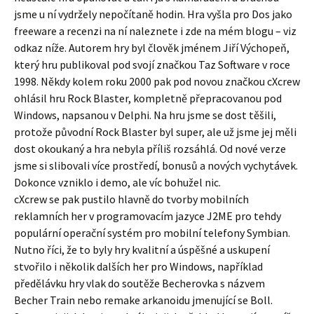
jsme u ní vydržely nepočítaně hodin. Hra vyšla pro Dos jako
freeware a recenzi na ní naleznete i zde na mém blogu – viz
odkaz níže. Autorem hry byl člověk jménem Jiří Výchopeň,
který hru publikoval pod svojí značkou Taz Software v roce
1998. Někdy kolem roku 2000 pak pod novou značkou cXcrew
ohlásil hru Rock Blaster, kompletně přepracovanou pod
Windows, napsanou v Delphi. Na hru jsme se dost těšili,
protože původní Rock Blaster byl super, ale už jsme jej měli
dost okoukaný a hra nebyla příliš rozsáhlá. Od nové verze
jsme si slibovali více prostředí, bonusů a nových vychytávek.
Dokonce vzniklo i demo, ale víc bohužel nic.
cXcrew se pak pustilo hlavně do tvorby mobilních
reklamních her v programovacím jazyce J2ME pro tehdy
populární operační systém pro mobilní telefony Symbian.
Nutno říci, že to byly hry kvalitní a úspěšné a uskupení
stvořilo i několik dalších her pro Windows, například
předělávku hry vlak do soutěže Becherovka s názvem
Becher Train nebo remake arkanoidu jmenující se Boll.