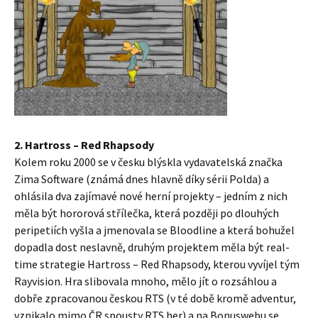
2. Hartross – Red Rhapsody
Kolem roku 2000 se v česku blýskla vydavatelská značka
Zima Software (známá dnes hlavně díky sérii Polda) a
ohlásila dva zajímavé nové herní projekty – jedním z nich
měla být hororová střílečka, která později po dlouhých
peripetiích vyšla a jmenovala se Bloodline a která bohužel
dopadla dost neslavně, druhým projektem měla být real-
time strategie Hartross – Red Rhapsody, kterou vyvíjel tým
Rayvision. Hra slibovala mnoho, mělo jít o rozsáhlou a
dobře zpracovanou českou RTS (v té době kromě adventur,
vznikalo mimo ČR spousty RTS her) a na Bonuswebu se