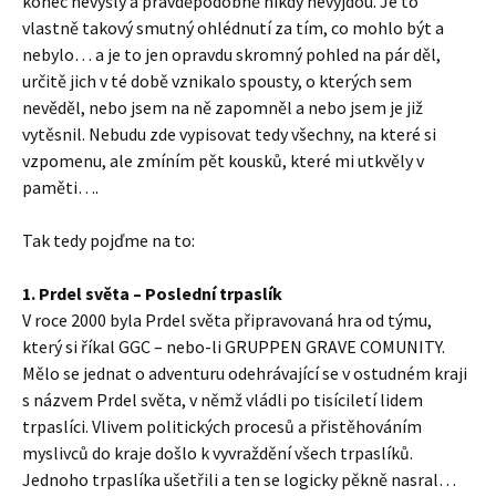
konec nevyšly a pravděpodobně nikdy nevyjdou. Je to
vlastně takový smutný ohlédnutí za tím, co mohlo být a
nebylo… a je to jen opravdu skromný pohled na pár děl,
určitě jich v té době vznikalo spousty, o kterých sem
nevěděl, nebo jsem na ně zapomněl a nebo jsem je již
vytěsnil. Nebudu zde vypisovat tedy všechny, na které si
vzpomenu, ale zmíním pět kousků, které mi utkvěly v
paměti….
Tak tedy pojďme na to:
1. Prdel světa – Poslední trpaslík
V roce 2000 byla Prdel světa připravovaná hra od týmu,
který si říkal GGC – nebo-li GRUPPEN GRAVE COMUNITY.
Mělo se jednat o adventuru odehrávající se v ostudném kraji
s názvem Prdel světa, v němž vládli po tisíciletí lidem
trpaslíci. Vlivem politických procesů a přistěhováním
myslivců do kraje došlo k vyvraždění všech trpaslíků.
Jednoho trpaslíka ušetřili a ten se logicky pěkně nasral…