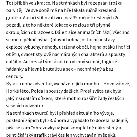
Toť příběh ve zkratce. Na stránkách byl rozepsán trošku
barvitěji. Ve své době mě na hře lákala ručně kreslená
grafika. Autoři slibovali více než 35 ručně kreslených 2d
pozadí, z toho některé lokace o rozloze tří plynně
skrolujících obrazovek. Dále tisíce animačních fází, všechno
se mělo pěkně hýbat (hlavní hrdina, ostatní postavy,
exploze výbuchy, nehody, utržená obočí, hejna ptáků i hořící
oběti), dvacet stylově načmáraných charakterů a spousty
dalšího. Autorský tým lákal i na vtipný scénář, logické
hádanky a hlavně brutalitu a sex – nechráněný a bez
cenzury.
Byla to doba adventur, vycházelo jich mnoho – Hovniválové,
Horké léto, Polda i spousty dalších. Prdel světa tak byla
jakýmsi dalším dílkem, které mohlo rozšířit řady českých
veselých adventur.
Na stránkách tvůrců byl i přehled aktuálního vývoje,
poslední zápich byl 23. února a vypadalo to docela nadějně,
píše se tam “obrazovky už jsou kompletně nakreslený a
puntičkářský grafik tráví čas jen vychytáváním špeků,