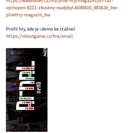
https://www.idnes.cz/hry/plne-hry/magazin/jiri-taz-
vychopen-8211-zkuseny-vsudybyl.A040810_083620_bw-
plneHry-magazin_bw
Profil hry, kde je i demo ke stažneí:
https://visiongame.cz/hra/arnal/