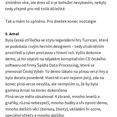
zmíněno více, ale dnes už si je bohužel nevybavím, nebyly
tedy zřejmě pro mě tolik důležité.
Tak a mám to splněno. Pro dnešek konec nostalgie.
5. Arnal
Byla česká střílečka ve stylu legendární hry Turrican, které
se podobala i svým herním designem – tedy ztvárněním
prostředí a cyber postavou v hlavní roli. Vyšlo dokonce
demo, já ho objevil na nějakém kompilačním CD českého
softwaru od firmy Špidla Data Processing, které se
jmenoval Český Výběr. To demo lákalo na plnou verzi hry a
bylo docela povedené. Vlastně si ani nejsem jistý, zda na
konec plná verze nevyšla, ale nemyslím si, že by byla
gamesa Arnal na konec dokončena.
Plná verze měla obsahovat 4 zbraně, mnoho levelů a
grafiky, různá nebezpečí, mnoho hudby a sfx oproti demu,
mnoho dalších věcí (bonusy, životy), ukládání hi-score,
speciální efekty a mnoho dalšího.