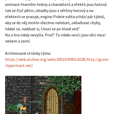
animace hlavního hrdiny a charakterů a efektů jsou hotový
tak ze čtyř pětin, skladby jsou z většiny hotový a na
efektech se pracuje, enginu Prdele světa schází pár týdnů,
aby se do něj mohlo všechno naházet, odlaďovat chyby,
hádat se, nadávat si, tlouci se po hlavě atd.”
No a hra nikdy nevyšla. Proč? To nikdo neví:( jsou věci mezi
nebem a zemí.
Archivované stránky týmu:
https://web.archive.org/web/20010309014228/http://gcom
.hypermart.net/