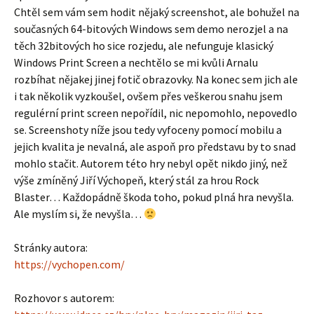
Chtěl sem vám sem hodit nějaký screenshot, ale bohužel na
současných 64-bitových Windows sem demo nerozjel a na
těch 32bitových ho sice rozjedu, ale nefunguje klasický
Windows Print Screen a nechtělo se mi kvůli Arnalu
rozbíhat nějakej jinej fotič obrazovky. Na konec sem jich ale
i tak několik vyzkoušel, ovšem přes veškerou snahu jsem
regulérní print screen nepořídil, nic nepomohlo, nepovedlo
se. Screenshoty níže jsou tedy vyfoceny pomocí mobilu a
jejich kvalita je nevalná, ale aspoň pro představu by to snad
mohlo stačit. Autorem této hry nebyl opět nikdo jiný, než
výše zmíněný Jiří Výchopeň, který stál za hrou Rock
Blaster… Každopádně škoda toho, pokud plná hra nevyšla.
Ale myslím si, že nevyšla…
Stránky autora:
https://vychopen.com/
Rozhovor s autorem: