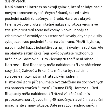
duších všech.
Malá planeta Hartross na okraji galaxie, která se kdysi stala
novým domovem vyhoštěných Erkanů, se teď stává
poslední nadějí zbídačených národů. Hartross ukrývá
tajemství boje proti smrtelné nákaze, protože virus je ve
zdejším prostředí zcela neškodný. S novou nadějí se
zdecimované armády obou stran sešikovaly, aby se pokusily
vybojovat svou poslední šanci na záchranu. Přežití bylo to,
na co myslel každý jednotlivec a na jiné úvahy nezbyl čas. Ale
na planetě zatím čekají její noví obyvatelé rozhodnutí
bránit svoji domovinu. Pro všechny tu totiž není místo…”
Hartross – Red Rhapsody měla nabídnout tři znepřátelené
rasy (Lidé, Xaivové a Erkané) a měla to být realtime
strategie s rozvinutým strategickým jádrem.
Historické jádro příběhu mělo být založeno na dochovaných
záznamech starých Sumerů (Enuma Eliš). Hartross – Red
Rhapsody měla nabídnout tři různá válečná tažení s
propracovanou dějovou linií, 40 náročných levelů, netradiční
mise, náhlé změny situace. Dále přes 150 renderovaných