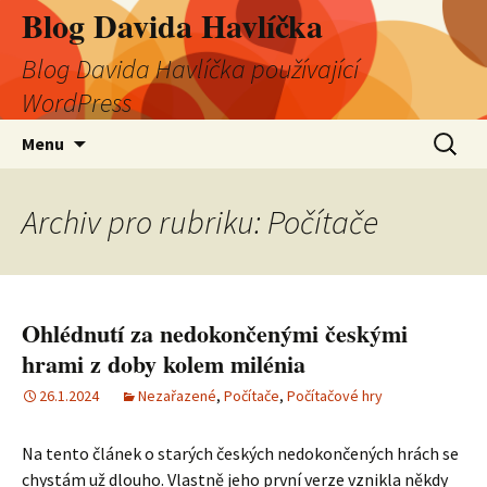
Blog Davida Havlíčka
Blog Davida Havlíčka používající
WordPress
Přejít
Vyhledá
Menu
k
obsahu
webu
Archiv pro rubriku: Počítače
Ohlédnutí za nedokončenými českými
hrami z doby kolem milénia
26.1.2024
Nezařazené
,
Počítače
,
Počítačové hry
Na tento článek o starých českých nedokončených hrách se
chystám už dlouho. Vlastně jeho první verze vznikla někdy