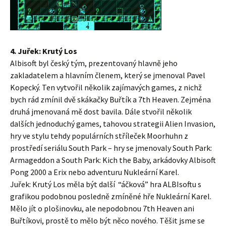
4. Juřek: Krutý Los
Albisoft byl český tým, prezentovaný hlavně jeho
zakladatelem a hlavním členem, který se jmenoval Pavel
Kopecký. Ten vytvořil několik zajímavých games, z nichž
bych rád zmínil dvě skákačky Buřtík a 7th Heaven. Zejména
druhá jmenovaná mě dost bavila. Dále stvořil několik
dalších jednoduchý games, tahovou strategii Alien Invasion,
hry ve stylu tehdy populárních stříleček Moorhuhn z
prostředí seriálu South Park – hry se jmenovaly South Park:
Armageddon a South Park: Kich the Baby, arkádovky Albisoft
Pong 2000 a Erix nebo adventuru Nukleární Karel.
Juřek: Krutý Los měla být další “áčková” hra ALBIsoftu s
grafikou podobnou posledně zmíněné hře Nukleární Karel.
Mělo jít o plošinovku, ale nepodobnou 7th Heaven ani
Buřtíkovi, prostě to mělo být něco nového. Těšit jsme se