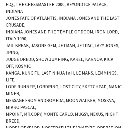
H.Q., THE CHESSMASTER 2000, BEYOND ICE PALACE,
INDIANA
JONES FATE OF ATLANTIS, INDIANA JONES AND THE LAST
CRUSADE,
INDIANA JONES AND THE TEMPLE OF DOOM, IRON LORD,
ITALY 1990,
JAIL BREAK, JASONS GEM, JETMAN, JETPAC, LAZY JONES,
JPING,
JUDGE DREDD, SHOW JUMPING, KAREL, KARNOV, KICK
OFF, KOSMIC
KANGA, KUNG FU, LAST NINJA I a II, LE MANS, LEMMINGS,
LIFE,
LODE RUNNER, LORDRING, LOST CITY, SKETCHPAD, MANIC
MINER,
MESSAGE FROM ANDROMEDA, MOONWALKER, MOSKVA,
MIKRO PASCAL,
MPOINT, MR.COPY, MONTE CARLO, MUGSY, NEXUS, NIGHT
BREED,
NODES OF YESOD, NOSFERATU THE VAMPYRE, OPERATION