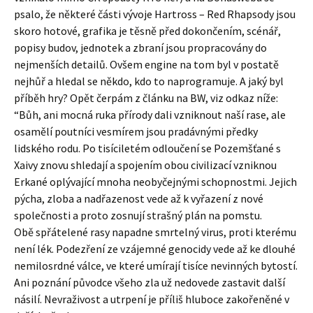
psalo, že některé části vývoje Hartross – Red Rhapsody jsou
skoro hotové, grafika je těsně před dokončením, scénář,
popisy budov, jednotek a zbraní jsou propracovány do
nejmenších detailů. Ovšem engine na tom byl v postatě
nejhůř a hledal se někdo, kdo to naprogramuje. A jaký byl
příběh hry? Opět čerpám z článku na BW, viz odkaz níže:
“Bůh, ani mocná ruka přírody dali vzniknout naší rase, ale
osamělí poutníci vesmírem jsou pradávnými předky
lidského rodu. Po tisíciletém odloučení se Pozemšťané s
Xaivy znovu shledají a spojením obou civilizací vzniknou
Erkané oplývající mnoha neobyčejnými schopnostmi. Jejich
pýcha, zloba a nadřazenost vede až k vyřazení z nové
společnosti a proto zosnují strašný plán na pomstu.
Obě spřátelené rasy napadne smrtelný virus, proti kterému
není lék. Podezření ze vzájemné genocidy vede až ke dlouhé
nemilosrdné válce, ve které umírají tisíce nevinných bytostí.
Ani poznání původce všeho zla už nedovede zastavit další
násilí. Nevraživost a utrpení je příliš hluboce zakořeněné v