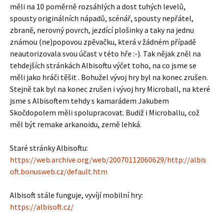
měli na 10 poměrně rozsáhlých a dost tuhých levelů,
spousty originálních nápadů, scénář, spousty nepřátel,
zbraně, nerovný povrch, jezdící plošinky a taky na jednu
známou (ne)popovou zpěvačku, která v žádném případě
neautorizovala svou účast v této hře :-). Tak nějak zněl na
tehdejších stránkách Albisoftu výčet toho, na co jsme se
měli jako hráči těšit . Bohužel vývoj hry byl na konec zrušen.
Stejně tak byl na konec zrušen i vývoj hry Microball, na které
jsme s Albisoftem tehdy s kamarádem Jakubem
Skočdopolem měli spolupracovat. Budiž i Microballu, což
měl být remake arkanoidu, země lehká.
Staré stránky Albisoftu:
https://web.archive.org/web/20070112060629/http://albis
oft.bonusweb.cz/default.htm
Albisoft stále funguje, vyvíjí mobilní hry:
https://albisoft.cz/