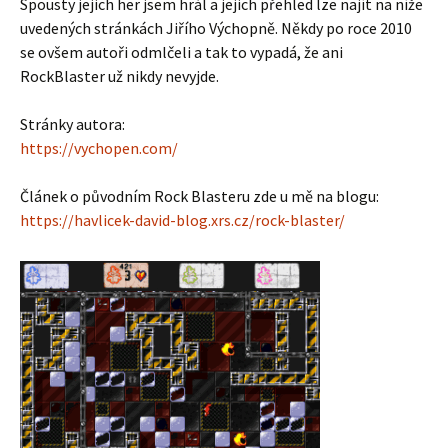
Spousty jejich her jsem hrál a jejich přehled lze najít na níže
uvedených stránkách Jiřího Výchopně. Někdy po roce 2010
se ovšem autoři odmlčeli a tak to vypadá, že ani
RockBlaster už nikdy nevyjde.
Stránky autora:
https://vychopen.com/
Článek o původním Rock Blasteru zde u mě na blogu:
https://havlicek-david-blog.xrs.cz/rock-blaster/