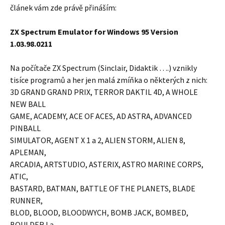
článek vám zde právě přináším:
ZX Spectrum Emulator for Windows 95 Version
1.03.98.0211
Na počítače ZX Spectrum (Sinclair, Didaktik ….) vznikly
tisíce programů a her jen malá zmíňka o některých z nich:
3D GRAND GRAND PRIX, TERROR DAKTIL 4D, A WHOLE
NEW BALL
GAME, ACADEMY, ACE OF ACES, AD ASTRA, ADVANCED
PINBALL
SIMULATOR, AGENT X 1 a 2, ALIEN STORM, ALIEN 8,
APLEMAN,
ARCADIA, ARTSTUDIO, ASTERIX, ASTRO MARINE CORPS,
ATIC,
BASTARD, BATMAN, BATTLE OF THE PLANETS, BLADE
RUNNER,
BLOD, BLOOD, BLOODWYCH, BOMB JACK, BOMBED,
BOULDER I a