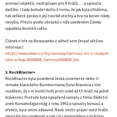
animací objektů, multiplayer pro 8 hráčů…. a spousta
dalšího. I tady bohužel došlo k tomu, že jak byla ohlášena,
tak veškeré zprávy o její tvorbě utichly a hra na konec nikdy
nevyšla. Přesto podle obrázků v níže uvedeném článku
vypadala docela k světu.
Článek o hře na Bonuswebu z něhož sem čerpal většinu
informací:
https://www.idnes.cz/hry/novinky/hartross-rts-z-ceskych-
luhu-a-haju.A000808_hartross000809_bw
3. RockBlaster+
RockBlaster byla povedená česká coververze nebo-li
remake klasického Bombermana/Dyna Blastera s tím
rozdílem, že v ní mohli hrát proti sobě až tři hráči na jedné
klávesnici. Protože byla opepřená samply z filmu Dědictví
aneb Kurvahošigutntág z roku 1992 a spousty bonusů a
efektů, byla velmi zábavná. Navíc multi-player nutil hráče
neustále hru opakovat a tak i já s kamarádem a bráchou