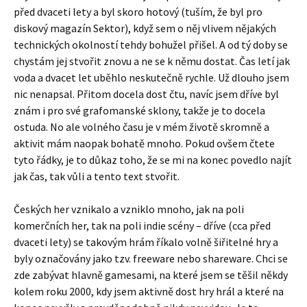
před dvaceti lety a byl skoro hotový (tuším, že byl pro
diskový magazín Sektor), když sem o něj vlivem nějakých
technických okolností tehdy bohužel přišel. A od tý doby se
chystám jej stvořit znovu a ne se k němu dostat. Čas letí jak
voda a dvacet let uběhlo neskutečně rychle. Už dlouho jsem
nic nenapsal. Přitom docela dost čtu, navíc jsem dříve byl
znám i pro své grafomanské sklony, takže je to docela
ostuda. No ale volného času je v mém životě skromně a
aktivit mám naopak bohatě mnoho. Pokud ovšem čtete
tyto řádky, je to důkaz toho, že se mi na konec povedlo najít
jak čas, tak vůli a tento text stvořit.
Českých her vznikalo a vzniklo mnoho, jak na poli
komerčních her, tak na poli indie scény – dříve (cca před
dvaceti lety) se takovým hrám říkalo volně šiřitelné hry a
byly označovány jako tzv. freeware nebo shareware. Chci se
zde zabývat hlavně gamesami, na které jsem se těšil někdy
kolem roku 2000, kdy jsem aktivně dost hry hrál a které na