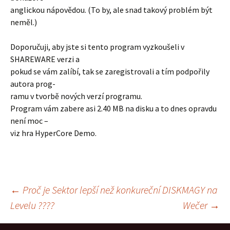
anglickou nápovědou. (To by, ale snad takový problém být
neměl.)
Doporučuji, aby jste si tento program vyzkoušeli v
SHAREWARE verzi a
pokud se vám zalíbí, tak se zaregistrovali a tím podpořily
autora prog-
ramu v tvorbě nových verzí programu.
Program vám zabere asi 2.40 MB na disku a to dnes opravdu
není moc –
viz hra HyperCore Demo.
Navigace
←
Proč je Sektor lepší než konkureční DISKMAGY na
Levelu ????
Wečer
→
pro