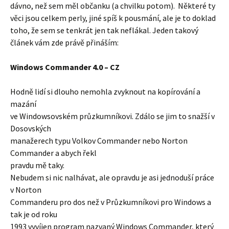
dávno, než sem měl občanku (a chvilku potom). Některé ty
věci jsou celkem perly, jiné spíš k pousmání, ale je to doklad
toho, že sem se tenkrát jen tak neflákal. Jeden takový
článek vám zde právě přináším:
Windows Commander 4.0 – CZ
Hodně lidí si dlouho nemohla zvyknout na kopírování a
mazání
ve Windowsovském průzkumníkovi. Zdálo se jim to snažší v
Dosovských
manažerech typu Volkov Commander nebo Norton
Commander a abych řekl
pravdu mě taky.
Nebudem si nic nalhávat, ale opravdu je asi jednoduší práce
v Norton
Commanderu pro dos než v Průzkumníkovi pro Windows a
tak je od roku
1993 vyvíjen program nazvaný Windows Commander, který