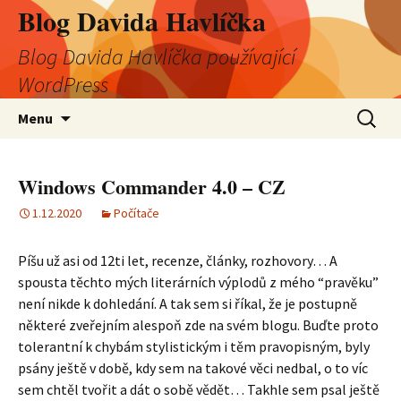
Blog Davida Havlíčka
Blog Davida Havlíčka používající
WordPress
Přejít
Vyhledá
Menu
k
obsahu
webu
Windows Commander 4.0 – CZ
1.12.2020
Počítače
Píšu už asi od 12ti let, recenze, články, rozhovory… A
spousta těchto mých literárních výplodů z mého “pravěku”
není nikde k dohledání. A tak sem si říkal, že je postupně
některé zveřejním alespoň zde na svém blogu. Buďte proto
tolerantní k chybám stylistickým i těm pravopisným, byly
psány ještě v době, kdy sem na takové věci nedbal, o to víc
sem chtěl tvořit a dát o sobě vědět… Takhle sem psal ještě