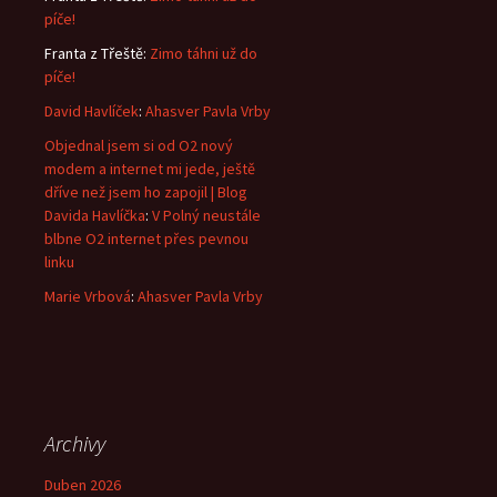
píče!
Franta z Třeště
:
Zimo táhni už do
píče!
David Havlíček
:
Ahasver Pavla Vrby
Objednal jsem si od O2 nový
modem a internet mi jede, ještě
dříve než jsem ho zapojil | Blog
Davida Havlíčka
:
V Polný neustále
blbne O2 internet přes pevnou
linku
Marie Vrbová
:
Ahasver Pavla Vrby
Archivy
Duben 2026