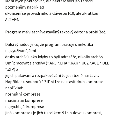
Mohl bych pokračovat, ale některé věci jsou trochu
pozměněny například
ukončení se provádí nikoli klávesou F10, ale zkratkou
ALT+F4.
Program má vlastní vestavěný textový editor a prohlížeč.
Další výhodou je to, že program pracuje s několika
nejvyužívanějšími
druhy archívů jako kdyby to byli adresáře, nikoliv archívy.
Umí pracovat s archívy (*.ARJ *.LHA *.RAR *.UC2 *.ACE *.DLL
*.ZIP) a
jejich pakování a rozpakovávání tu jde různě nastavit.
Například u souborů *.ZIP si lze nastavit druh komprese
například:
normální komprese
maximální komprese
nejrychlejší komprese
jiná komprese (je jich tu celkem 9 i s nulovou kompresí,