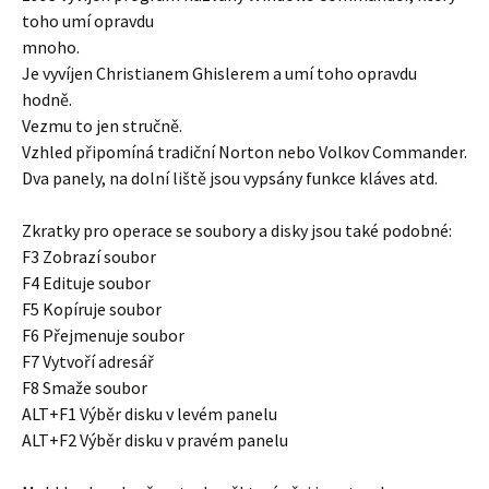
toho umí opravdu
mnoho.
Je vyvíjen Christianem Ghislerem a umí toho opravdu
hodně.
Vezmu to jen stručně.
Vzhled připomíná tradiční Norton nebo Volkov Commander.
Dva panely, na dolní liště jsou vypsány funkce kláves atd.
Zkratky pro operace se soubory a disky jsou také podobné:
F3 Zobrazí soubor
F4 Edituje soubor
F5 Kopíruje soubor
F6 Přejmenuje soubor
F7 Vytvoří adresář
F8 Smaže soubor
ALT+F1 Výběr disku v levém panelu
ALT+F2 Výběr disku v pravém panelu