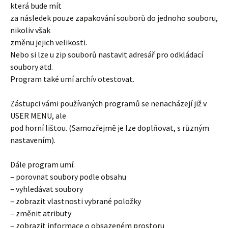
která bude mít
za následek pouze zapakování souborů do jednoho souboru,
nikoliv však
změnu jejich velikosti.
Nebo si lze u zip souborů nastavit adresář pro odkládací
soubory atd.
Program také umí archív otestovat.
Zástupci vámi používaných programů se nenacházejí již v
USER MENU, ale
pod horní lištou. (Samozřejmě je lze doplňovat, s různým
nastavením).
Dále program umí:
– porovnat soubory podle obsahu
– vyhledávat soubory
– zobrazit vlastnosti vybrané položky
– změnit atributy
– zobrazit informace o obsazeném prostoru