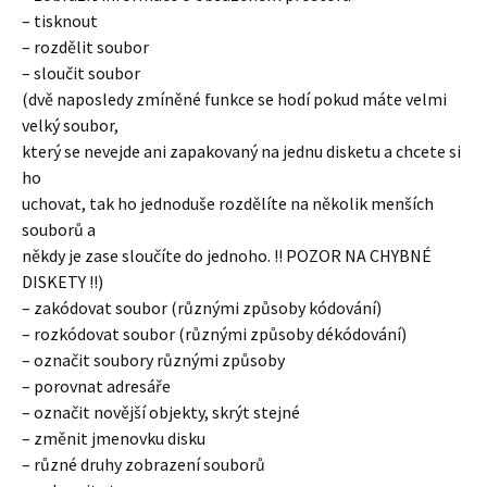
– tisknout
– rozdělit soubor
– sloučit soubor
(dvě naposledy zmíněné funkce se hodí pokud máte velmi
velký soubor,
který se nevejde ani zapakovaný na jednu disketu a chcete si
ho
uchovat, tak ho jednoduše rozdělíte na několik menších
souborů a
někdy je zase sloučíte do jednoho. !! POZOR NA CHYBNÉ
DISKETY !!)
– zakódovat soubor (různými způsoby kódování)
– rozkódovat soubor (různými způsoby dékódování)
– označit soubory různými způsoby
– porovnat adresáře
– označit novější objekty, skrýt stejné
– změnit jmenovku disku
– různé druhy zobrazení souborů