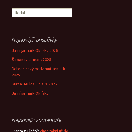
příspěvek
Vyhledávání
Nejnovější příspěvky
Jarní jarmark Okříšky 2026
Šlapanov jarmark 2026
Dobronínský podzimní jarmark
2025
Burza Heulos Jihlava 2025
Jarní jarmark Okříšky
Nejnovější komentáře
Franta z Třeště
:
Zimo táhni už do