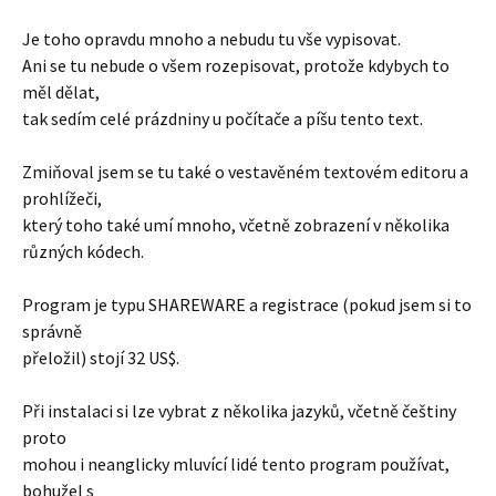
Je toho opravdu mnoho a nebudu tu vše vypisovat.
Ani se tu nebude o všem rozepisovat, protože kdybych to
měl dělat,
tak sedím celé prázdniny u počítače a píšu tento text.
Zmiňoval jsem se tu také o vestavěném textovém editoru a
prohlížeči,
který toho také umí mnoho, včetně zobrazení v několika
různých kódech.
Program je typu SHAREWARE a registrace (pokud jsem si to
správně
přeložil) stojí 32 US$.
Při instalaci si lze vybrat z několika jazyků, včetně češtiny
proto
mohou i neanglicky mluvící lidé tento program používat,
bohužel s