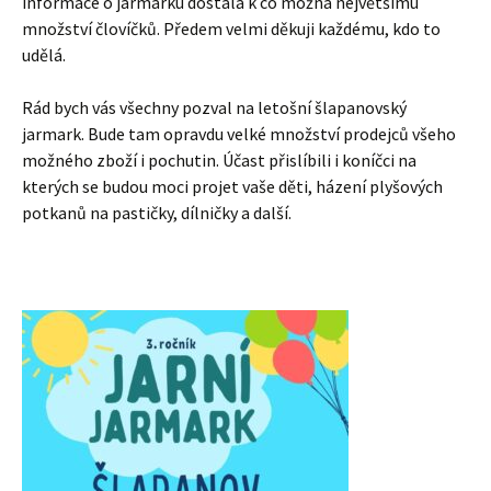
informace o jarmarku dostala k co možná největšímu
množství človíčků. Předem velmi děkuji každému, kdo to
udělá.
Rád bych vás všechny pozval na letošní šlapanovský
jarmark. Bude tam opravdu velké množství prodejců všeho
možného zboží i pochutin. Účast přislíbili i koníčci na
kterých se budou moci projet vaše děti, házení plyšových
potkanů na pastičky, dílničky a další.