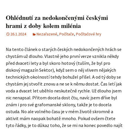
Ohlédnutí za nedokončenými českými
hrami z doby kolem milénia
26.1.2024
Nezařazené
,
Počítače
,
Počítačové hry
Na tento článek o starých českých nedokončených hrách se
chystám už dlouho. Vlastně jeho první verze vznikla někdy
před dvaceti lety a byl skoro hotový (tuším, že byl pro
diskový magazín Sektor), když sem o něj vlivem nějakých
technických okolností tehdy bohužel přišel. A od tý doby se
chystám jej stvořit znovu a ne se k němu dostat. Čas letí jak
voda a dvacet let uběhlo neskutečně rychle. Už dlouho jsem
nic nenapsal. Přitom docela dost čtu, navíc jsem dříve byl
znám i pro své grafomanské sklony, takže je to docela
ostuda. No ale volného času je v mém životě skromně a
aktivit mám naopak bohatě mnoho. Pokud ovšem čtete
tyto řádky, je to důkaz toho, že se mi na konec povedlo najít