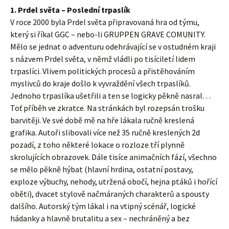
1. Prdel světa – Poslední trpaslík
V roce 2000 byla Prdel světa připravovaná hra od týmu,
který si říkal GGC – nebo-li GRUPPEN GRAVE COMUNITY.
Mělo se jednat o adventuru odehrávající se v ostudném kraji
s názvem Prdel světa, v němž vládli po tisíciletí lidem
trpaslíci. Vlivem politických procesů a přistěhováním
myslivců do kraje došlo k vyvraždění všech trpaslíků.
Jednoho trpaslíka ušetřili a ten se logicky pěkně nasral…
Toť příběh ve zkratce. Na stránkách byl rozepsán trošku
barvitěji. Ve své době mě na hře lákala ručně kreslená
grafika. Autoři slibovali více než 35 ručně kreslených 2d
pozadí, z toho některé lokace o rozloze tří plynně
skrolujících obrazovek. Dále tisíce animačních fází, všechno
se mělo pěkně hýbat (hlavní hrdina, ostatní postavy,
exploze výbuchy, nehody, utržená obočí, hejna ptáků i hořící
oběti), dvacet stylově načmáraných charakterů a spousty
dalšího. Autorský tým lákal i na vtipný scénář, logické
hádanky a hlavně brutalitu a sex – nechráněný a bez