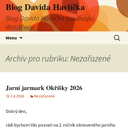
Blog Davida Havlíčka
Blog Davida Havlíčka používající
WordPress
Přejít
Vyhledá
Menu
k
obsahu
webu
Archiv pro rubriku: Nezařazené
Jarní jarmark Okříšky 2026
2.4.2026
Nezařazené
Dobrý den,
rádi bychom Vás pozvali na 2. ročník obnoveného jarního