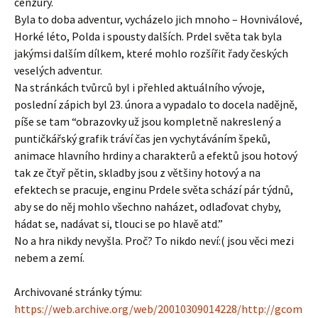
cenzury.
Byla to doba adventur, vycházelo jich mnoho – Hovniválové,
Horké léto, Polda i spousty dalších. Prdel světa tak byla
jakýmsi dalším dílkem, které mohlo rozšířit řady českých
veselých adventur.
Na stránkách tvůrců byl i přehled aktuálního vývoje,
poslední zápich byl 23. února a vypadalo to docela nadějně,
píše se tam “obrazovky už jsou kompletně nakreslený a
puntičkářský grafik tráví čas jen vychytáváním špeků,
animace hlavního hrdiny a charakterů a efektů jsou hotový
tak ze čtyř pětin, skladby jsou z většiny hotový a na
efektech se pracuje, enginu Prdele světa schází pár týdnů,
aby se do něj mohlo všechno naházet, odlaďovat chyby,
hádat se, nadávat si, tlouci se po hlavě atd.”
No a hra nikdy nevyšla. Proč? To nikdo neví:( jsou věci mezi
nebem a zemí.
Archivované stránky týmu:
https://web.archive.org/web/20010309014228/http://gcom