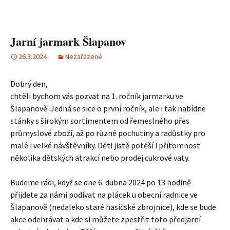
Jarní jarmark Šlapanov
26.3.2024
Nezařazené
Dobrý den,
chtěli bychom vás pozvat na 1. ročník jarmarku ve
Šlapanově. Jedná se sice o první ročník, ale i tak nabídne
stánky s širokým sortimentem od řemeslného přes
průmyslové zboží, až po různé pochutiny a radůstky pro
malé i velké návštěvníky. Děti jistě potěší i přítomnost
několika dětských atrakcí nebo prodej cukrové vaty.
Budeme rádi, když se dne 6. dubna 2024 po 13 hodině
přijdete za námi podívat na plácek u obecní radnice ve
Šlapanově (nedaleko staré hasičské zbrojnice), kde se bude
akce odehrávat a kde si můžete zpestřit toto předjarní