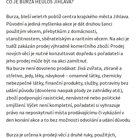
CO JE BURZA HEULOS JIHLAVA?
Burza, bleší veletrh poblíž centra krajského města Jihlava.
Původní a jediná myšlenka akce je dát druhou šanci
použitým věcem, přebytkům z domácnosti,
starožitnostem, sběratelským a raritním věcem. Na akci je
tudíž zakázán prodej výhradně komerčního zboží. Prodej
nových věcí je nutné konzultovat dopředu s pořadateli a
jeho prodej může být na akci zamítnut.
Na burze není dovoleno prodávat: živá zvířata, zbraně a
střelivo, jedy, léky, návykové – omamné látky, chemicky
nebezpečné látky, finanční produkty, služby, potraviny bez
udání původu (dovoleno naopak plody ze zahrádky atd.),
zboží podporující rasistické, nenávistné nebo politické
smýšlení. Výčet není kompletní, pořadatel si vyhrazuje
právo na neposkytnutí místa prodávajícímu či vykázání v
den konání akce a to bez možnosti odvolání a udání důvodu.
Burza je určena k prodeji věcí z druhé ruky, použitých,