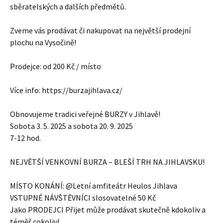
sběratelských a dalších předmětů.
Zveme vás prodávat či nakupovat na největší prodejní
plochu na Vysočině!
Prodejce: od 200 Kč / místo
Více info: https://burzajihlava.cz/
Obnovujeme tradici veřejné BURZY v Jihlavě!
Sobota 3. 5. 2025 a sobota 20. 9. 2025
7-12 hod.
NEJVĚTŠÍ VENKOVNÍ BURZA – BLEŠÍ TRH NA JIHLAVSKU!
MÍSTO KONÁNÍ: @Letní amfiteátr Heulos Jihlava
VSTUPNÉ NÁVŠTĚVNÍCI slosovatelné 50 Kč
Jako PRODEJCI Přijet může prodávat skutečně kdokoliv a
téměř cokoliv!