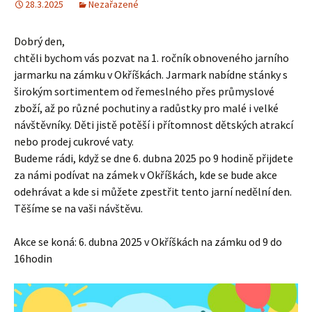
28.3.2025
Nezařazené
Dobrý den,
chtěli bychom vás pozvat na 1. ročník obnoveného jarního
jarmarku na zámku v Okříškách. Jarmark nabídne stánky s
širokým sortimentem od řemeslného přes průmyslové
zboží, až po různé pochutiny a radůstky pro malé i velké
návštěvníky. Děti jistě potěší i přítomnost dětských atrakcí
nebo prodej cukrové vaty.
Budeme rádi, když se dne 6. dubna 2025 po 9 hodině přijdete
za námi podívat na zámek v Okříškách, kde se bude akce
odehrávat a kde si můžete zpestřit tento jarní nedělní den.
Těšíme se na vaši návštěvu.
Akce se koná: 6. dubna 2025 v Okříškách na zámku od 9 do
16hodin