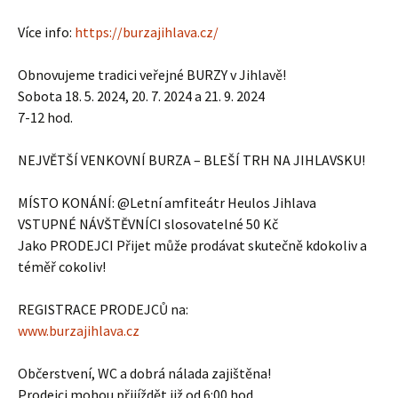
Více info:
https://burzajihlava.cz/
Obnovujeme tradici veřejné BURZY v Jihlavě!
Sobota 18. 5. 2024, 20. 7. 2024 a 21. 9. 2024
7-12 hod.
NEJVĚTŠÍ VENKOVNÍ BURZA – BLEŠÍ TRH NA JIHLAVSKU!
MÍSTO KONÁNÍ: @Letní amfiteátr Heulos Jihlava
VSTUPNÉ NÁVŠTĚVNÍCI slosovatelné 50 Kč
Jako PRODEJCI Přijet může prodávat skutečně kdokoliv a
téměř cokoliv!
REGISTRACE PRODEJCŮ na:
www.burzajihlava.cz
Občerstvení, WC a dobrá nálada zajištěna!
Prodejci mohou přijíždět již od 6:00 hod.