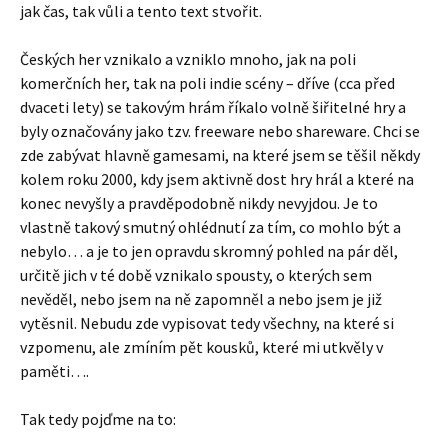
jak čas, tak vůli a tento text stvořit.
Českých her vznikalo a vzniklo mnoho, jak na poli
komerčních her, tak na poli indie scény – dříve (cca před
dvaceti lety) se takovým hrám říkalo volně šiřitelné hry a
byly označovány jako tzv. freeware nebo shareware. Chci se
zde zabývat hlavně gamesami, na které jsem se těšil někdy
kolem roku 2000, kdy jsem aktivně dost hry hrál a které na
konec nevyšly a pravděpodobně nikdy nevyjdou. Je to
vlastně takový smutný ohlédnutí za tím, co mohlo být a
nebylo… a je to jen opravdu skromný pohled na pár děl,
určitě jich v té době vznikalo spousty, o kterých sem
nevěděl, nebo jsem na ně zapomněl a nebo jsem je již
vytěsnil. Nebudu zde vypisovat tedy všechny, na které si
vzpomenu, ale zmíním pět kousků, které mi utkvěly v
paměti….
Tak tedy pojďme na to: