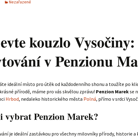
Nezařazené
evte kouzlo Vysočiny:
tování v Penzionu M
te ideální místo pro útěk od každodenního shonu a toužíte po kli
krásné přírodě, máme pro vás skvělou zprávu!
Penzion Marek
se n
bci
Hrbod
, nedaleko historického města
Polná
, přímo v srdci Vysoč
si vybrat Penzion Marek?
ání je ideální zastávkou pro všechny milovníky přírody, historie a 