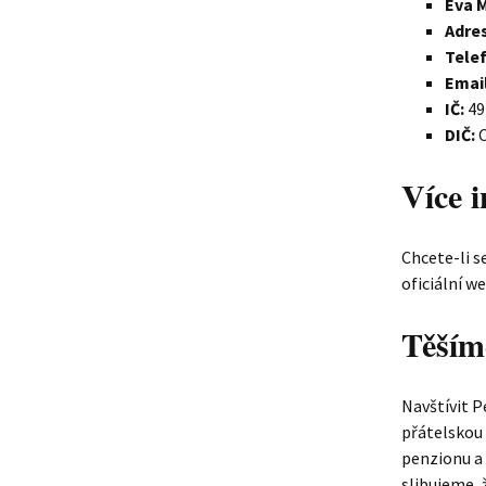
Eva 
Adre
Tele
Email
IČ:
49
DIČ:
C
Více 
Chcete-li s
oficiální w
Těším
Navštívit 
přátelskou 
penzionu a o
slibujeme, 