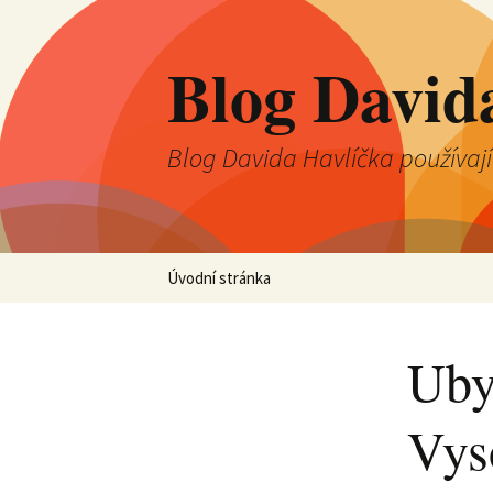
Blog David
Blog Davida Havlíčka používaj
Přejít
Úvodní stránka
k
obsahu
webu
Uby
Vys