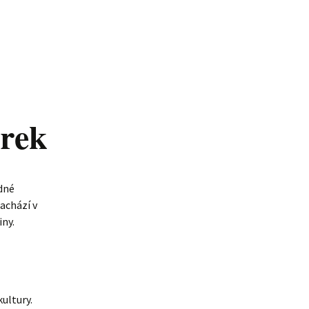
arek
dné
achází v
iny.
kultury.