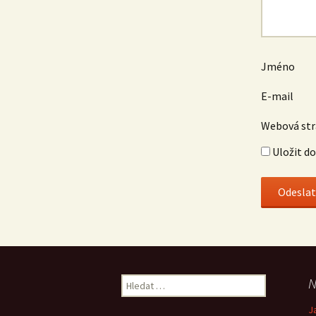
Jméno
E-mail
Webová st
Uložit d
Vyhledávání
N
J