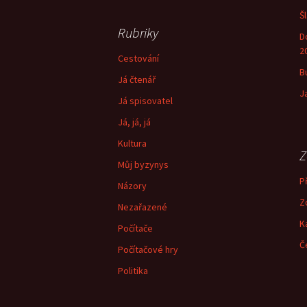
Š
Rubriky
D
2
Cestování
B
Já čtenář
J
Já spisovatel
Já, já, já
Kultura
Z
Můj byzynys
Př
Názory
Z
Nezařazené
K
Počítače
Č
Počítačové hry
Politika