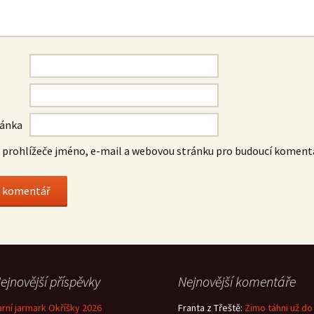
ránka
o prohlížeče jméno, e-mail a webovou stránku pro budoucí koment
ejnovější příspěvky
Nejnovější komentáře
arní jarmark Okříšky 2026
Franta z Třeště
:
Zimo táhni už do