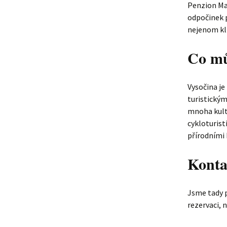
Penzion Ma
odpočinek p
nejenom kli
Co můž
Vysočina j
turistickým
mnoha kultu
cykloturist
přírodními 
Konta
Jsme tady p
rezervaci, 