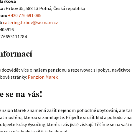
Marková
sa:
Hrbov 35, 588 13 Polná, Česká republika
fon:
+420 776 691 085
:
catering.hrbov@seznam.cz
405926
Z6653111784
informací
e dozvědět více o našem penzionu a rezervovat si pobyt, navštivte
ebové stránky:
Penzion Marek
.
e se na vás!
Penzion Marek znamená zažít nejenom pohodlné ubytování, ale ta
atmosféru, kterou si zamilujete. Přijeďte si užít klid a pohodu v 
bjevte krásy Vysočiny, které si vás jistě získají. Těšíme se na vaši 
že se u nás budete cítit jako doma!