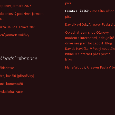
píče!
lapanov jarmark 2026
Franta z Třeště
:
Zimo táhni už do
obronínský podzimní jarmark
píče!
025
David Havlíček
:
Ahasver Pavla Vr
urza Heulos Jihlava 2025
Objednal jsem si od O2 nový
arní jarmark Okříšky
modem a internet mi jede, ještě
dříve než jsem ho zapojil | Blog
Davida Havlíčka
:
V Polný neustál
blbne O2 internet přes pevnou
ákladní informace
linku
Marie Vrbová
:
Ahasver Pavla Vrb
ihlásit se
droj kanálů (příspěvky)
anál komentářů
eská lokalizace