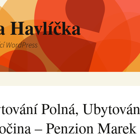
a Havlíčka
ící WordPress
tování Polná, Ubytován
očina – Penzion Marek