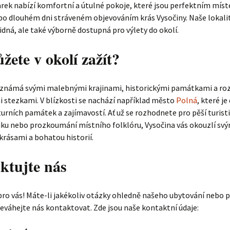
rek nabízí komfortní a útulné pokoje, které jsou perfektním mís
o dlouhém dni stráveném objevováním krás Vysočiny. Naše lokalit
dná, ale také výborně dostupná pro výlety do okolí.
ete v okolí zažít?
e známá svými malebnými krajinami, historickými památkami a r
i stezkami. V blízkosti se nachází například město
Polná
, které 
rních památek a zajímavostí. Ať už se rozhodnete pro pěší turisti
iku nebo prozkoumání místního folklóru, Vysočina vás okouzlí svý
krásami a bohatou historií.
ktujte nás
ro vás! Máte-li jakékoliv otázky ohledně našeho ubytování nebo 
neváhejte nás kontaktovat. Zde jsou naše kontaktní údaje: