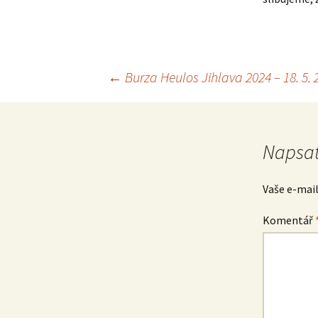
Navigace
←
Burza Heulos Jihlava 2024 – 18. 5. 20
pro
Napsat
příspěvek
Vaše e-mai
Komentář