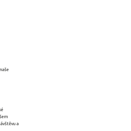
 naše
ké
našem
návštěvu a