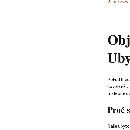
10.2.2025
Obj
Uby
Pokud hledá
dovolené v 
malebné o
Proč 
Naše ubytov