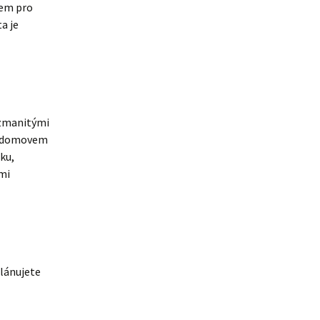
tem pro
a je
ozmanitými
je domovem
ku,
mi
plánujete