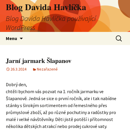
Blog Davida Havlíčka
Blog Davida Havlíčka používající
WordPress
Přejít
Vyhledá
Menu
k
obsahu
webu
Jarní jarmark Šlapanov
26.3.2024
Nezařazené
Dobrý den,
chtěli bychom vás pozvat na 1. ročník jarmarku ve
Šlapanově. Jedná se sice o první ročník, ale i tak nabídne
stánky s širokým sortimentem od řemeslného přes
průmyslové zboží, až po různé pochutiny a radůstky pro
malé i velké návštěvníky. Děti jistě potěší i přítomnost
několika dětských atrakcí nebo prodej cukrové vaty.