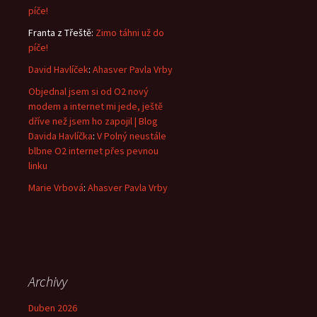
píče!
Franta z Třeště
:
Zimo táhni už do
píče!
David Havlíček
:
Ahasver Pavla Vrby
Objednal jsem si od O2 nový
modem a internet mi jede, ještě
dříve než jsem ho zapojil | Blog
Davida Havlíčka
:
V Polný neustále
blbne O2 internet přes pevnou
linku
Marie Vrbová
:
Ahasver Pavla Vrby
Archivy
Duben 2026