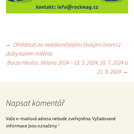
Navigace
←
Ohlédnutí za nedokončenými českými hrami z
doby kolem milénia
pro
Burza Heulos Jihlava 2024 – 18. 5. 2024, 20. 7. 2024 a
21. 9. 2024
→
příspěvek
Napsat komentář
Vaše e-mailová adresa nebude zveřejněna.
Vyžadované
informace jsou označeny
*