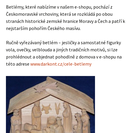
Betlémy, které nabízíme v našem e-shopu, pochází z
Českomoravské vrchoviny, která se rozkládá po obou
stranách historické zemské hranice Moravy a Čech a patří k
nejstarším pohořím Českého masívu.
Ručně vyřezávaný betlém – jesličky a samostatné figurky
vola, ovečky, velblouda a jiných tradičních motivů, si lze
prohlédnout a objednat pohodlně z domova v e-shopu na
této adrese
www.darkont.cz/cele-betlemy