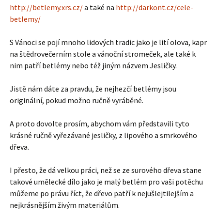
http://betlemy.xrs.cz/
a také na
http://darkont.cz/cele-
betlemy/
S Vánoci se pojí mnoho lidových tradic jako je lití olova, kapr
na štědrovečerním stole a vánoční stromeček, ale také k
nim patří betlémy nebo též jiným názvem Jesličky.
Jistě nám dáte za pravdu, že nejhezčí betlémy jsou
originální, pokud možno ručně vyráběné.
A proto dovolte prosím, abychom vám představili tyto
krásné ručně vyřezávané jesličky, z lipového a smrkového
dřeva.
I přesto, že dá velkou práci, než se ze surového dřeva stane
takové umělecké dílo jako je malý betlém pro vaši potěchu
můžeme po právu říct, že dřevo patří k nejušlejtilejším a
nejkrásnějším živým materiálům.