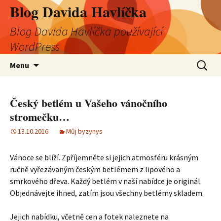
Blog Davida Havlíčka
Blog Davida Havlíčka používající
WordPress
Přejít
Vyhledá
Menu
k
obsahu
webu
Český betlém u Vašeho vánočního
stromečku…
13.10.2016
Můj byzynys
Vánoce se blíží. Zpříjemněte si jejich atmosféru krásným
ručně vyřezávaným českým betlémem z lipového a
smrkového dřeva. Každý betlém v naší nabídce je originál.
Objednávejte ihned, zatím jsou všechny betlémy skladem.
Jejich nabídku, včetně cen a fotek naleznete na