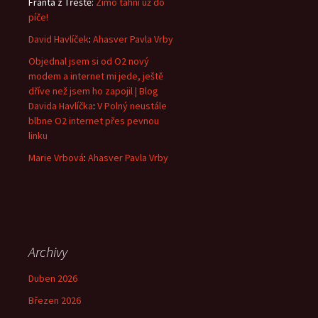
Franta z Třeště
:
Zimo táhni už do
píče!
David Havlíček
:
Ahasver Pavla Vrby
Objednal jsem si od O2 nový
modem a internet mi jede, ještě
dříve než jsem ho zapojil | Blog
Davida Havlíčka
:
V Polný neustále
blbne O2 internet přes pevnou
linku
Marie Vrbová
:
Ahasver Pavla Vrby
Archivy
Duben 2026
Březen 2026