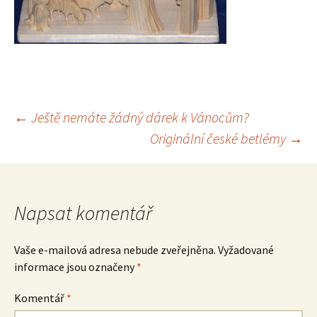
Navigace
←
Ještě nemáte žádný dárek k Vánocům?
Originální české betlémy
→
pro
příspěvek
Napsat komentář
Vaše e-mailová adresa nebude zveřejněna.
Vyžadované
informace jsou označeny
*
Komentář
*