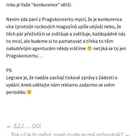
roku je Vaše “konkurence” větší.
Nevím zda paní z Pragokoncertu myslí, že je konkurence
více (protože rockových magazínů spíše ubývá) nebo, že
těch pár přeživších se zvětšuje a zvětšuje, každopádně nás
to mrzí, ale budeme si to pamatovat a třeba to těm
nabubřelým agenturám někdy vrátíme
netýká se to jen
Pragokoncertu…
PS:
Legrace je, že nadále zasílají tiskové zprávy s žádostí o
vydání. Aneb udělejte nám reklamu zadarmo ve svém
periodiku
Navigace
←
3,2,1 … GO!
Tak už je to měsíc aneb bude ze mě zahradník?
→