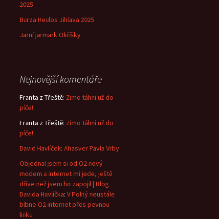
2025
Burza Heulos Jihlava 2025
Jarní jarmark Okříšky
Nejnovější komentáře
Franta z Třeště
:
Zimo táhni už do
píče!
Franta z Třeště
:
Zimo táhni už do
píče!
David Havlíček
:
Ahasver Pavla Vrby
Objednal jsem si od O2 nový
modem a internet mi jede, ještě
dříve než jsem ho zapojil | Blog
Davida Havlíčka
:
V Polný neustále
blbne O2 internet přes pevnou
linku