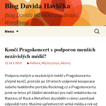
Blog Davida Havlíčka
Blog Davida Havlíčka používající
WordPress
Přejít
Vyhledá
Menu
k
obsahu
webu
Končí Pragokoncert s podporou menších
nezávislých médií?
24.3.2016
Kultura
,
Můj byzynys
,
Názory
Podpora malých a nezávislých médií v Pragokoncertu
zřejmě končí, protože po 10 letech vzájemné kooperace
našeho hudebního portálu Rockmag.cz a Pragokoncertu
jsme se letos při žádání akreditací pro naší redaktorku na
Masters of Rock a Metalfest dozvěděli v rámci zamítavé
odpovědi toto: Musíme upřednostnit velká média a rok od