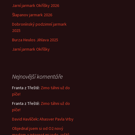
Jarní jarmark Okříšky 2026
Šlapanov jarmark 2026
Dobronínský podzimní jarmark
2025
Burza Heulos Jihlava 2025
Jarní jarmark Okříšky
Nejnovější komentáře
Franta z Třeště
:
Zimo táhni už do
píče!
Franta z Třeště
:
Zimo táhni už do
píče!
David Havlíček
:
Ahasver Pavla Vrby
Objednal jsem si od O2 nový
modem a internet mi jede, ještě