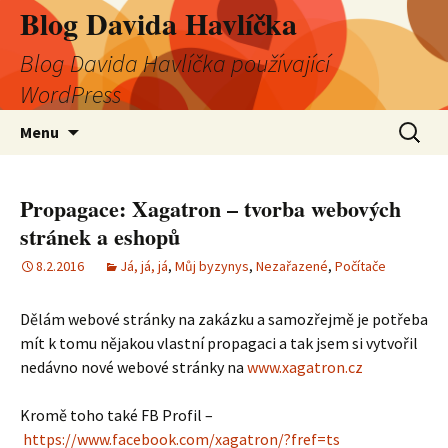
Blog Davida Havlíčka
Blog Davida Havlíčka používající
WordPress
Přejít
Vyhledá
Menu
k
obsahu
webu
Propagace: Xagatron – tvorba webových
stránek a eshopů
8.2.2016
Já, já, já
,
Můj byzynys
,
Nezařazené
,
Počítače
Dělám webové stránky na zakázku a samozřejmě je potřeba
mít k tomu nějakou vlastní propagaci a tak jsem si vytvořil
nedávno nové webové stránky na
www.xagatron.cz
Kromě toho také FB Profil –
https://www.facebook.com/xagatron/?fref=ts