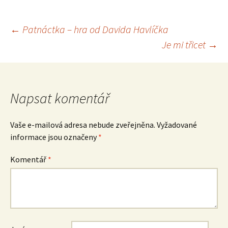
Navigace
←
Patnáctka – hra od Davida Havlíčka
Je mi třicet
→
pro
příspěvek
Napsat komentář
Vaše e-mailová adresa nebude zveřejněna.
Vyžadované
informace jsou označeny
*
Komentář
*