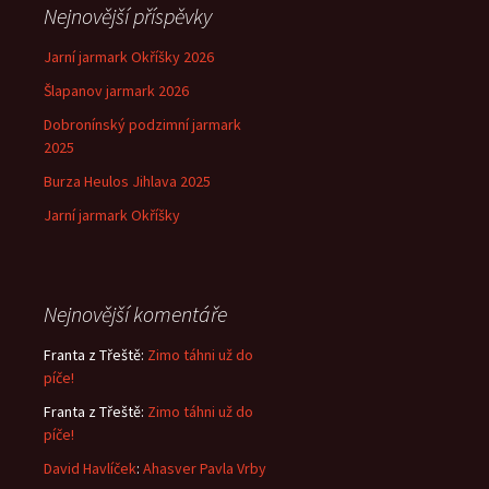
Nejnovější příspěvky
Jarní jarmark Okříšky 2026
Šlapanov jarmark 2026
Dobronínský podzimní jarmark
2025
Burza Heulos Jihlava 2025
Jarní jarmark Okříšky
Nejnovější komentáře
Franta z Třeště
:
Zimo táhni už do
píče!
Franta z Třeště
:
Zimo táhni už do
píče!
David Havlíček
:
Ahasver Pavla Vrby