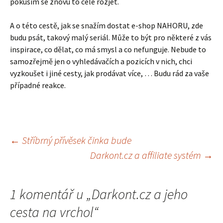
pokusím se znovu to celé rozjet.
A o této cestě, jak se snažím dostat e-shop NAHORU, zde
budu psát, takový malý seriál. Může to být pro některé z vás
inspirace, co dělat, co má smysl a co nefunguje. Nebude to
samozřejmě jen o vyhledávačích a pozicích v nich, chci
vyzkoušet i jiné cesty, jak prodávat více, … Budu rád za vaše
případné reakce.
Navigace
←
Stříbrný přívěsek činka bude
Darkont.cz a affiliate systém
→
pro
1 komentář u „
Darkont.cz a jeho
příspěvek
cesta na vrchol
“