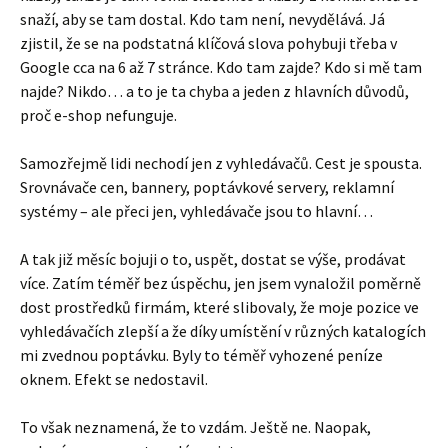
snaží, aby se tam dostal. Kdo tam není, nevydělává. Já
zjistil, že se na podstatná klíčová slova pohybuji třeba v
Google cca na 6 až 7 stránce. Kdo tam zajde? Kdo si mě tam
najde? Nikdo… a to je ta chyba a jeden z hlavních důvodů,
proč e-shop nefunguje.
Samozřejmě lidi nechodí jen z vyhledávačů. Cest je spousta.
Srovnávače cen, bannery, poptávkové servery, reklamní
systémy – ale přeci jen, vyhledávače jsou to hlavní…
A tak již měsíc bojuji o to, uspět, dostat se výše, prodávat
více. Zatím téměř bez úspěchu, jen jsem vynaložil poměrně
dost prostředků firmám, které slibovaly, že moje pozice ve
vyhledávačích zlepší a že díky umístění v různých katalogích
mi zvednou poptávku. Byly to téměř vyhozené peníze
oknem. Efekt se nedostavil.
To však neznamená, že to vzdám. Ještě ne. Naopak,