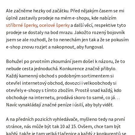
Ale začněme hezky od začátku. Před nějakým časem se mi
úplně zastavily prodeje na mém e-shopu, kde nabízím
stříbrné šperky
,
ocelové šperky
a další věcí, respektive tyto
prodeje se dostaly na bod mrazu. Jakožto rozený bojovník
jsem se ale rozhodl, že to nenechám jen tak a že se pokusím
e-shop znovu rozjet a nakopnout, aby fungoval.
Bohužel po prvotním zkoumání jsem došel k názoru, že to
nebude cesta jednoduchá. Konkurence značně přibylo.
Každý kamenný obchod s podobným sortimentem si
otevřel internetový obchod, dovozci i velkoobchody si
otevřely e-shopy s tímto zbožím. Prostě snad každý, kdo
obchoduje na internetu, prodává skoro to samé, co já…
Navíc vynakládají značné peníze i úsilí, aby byly vidět.
A na předních pozicích vyhledávače, myšleno tedy na první
stránce, nás může být tak 10 až 15. Ovšem, chce tam být
každý, takže je tam velká tlačenice a každý z konkurentů se