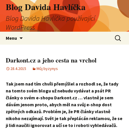
Blog Davida Havlíčka
Blog Davida Havlíčka používající
WordPress
Přejít
Vyhledá
Menu
k
obsahu
webu
Darkont.cz a jeho cesta na vrchol
28.4.2015
Můj byzynys
Tak jsem nad tím chvíli přemýšlel a rozhodl se, že tady
na tomto svém blogu už nebudu vydávat a psát PR
články o svém e-shopu Darkont.cz … vlastně je sem
dávám jenom proto, abych měl na svůj e-shop dost
zpětných odkazů. Problém je, že PR články vlastně
nikoho nezajímají. Svět je tak přeplácán reklamou, že se
ji lidi naučili ignorovat a učí se to i roboti vyhledávačů.