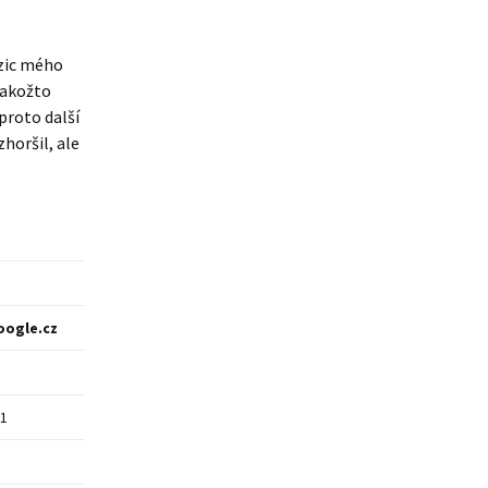
ozic mého
Jakožto
proto další
zhoršil, ale
oogle.cz
1