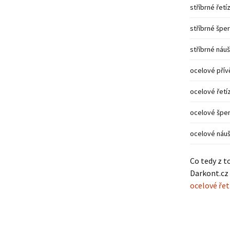
stříbrné řetí
stříbrné špe
stříbrné náu
ocelové přív
ocelové řetí
ocelové špe
ocelové náuš
Co tedy z t
Darkont.cz 
ocelové řet