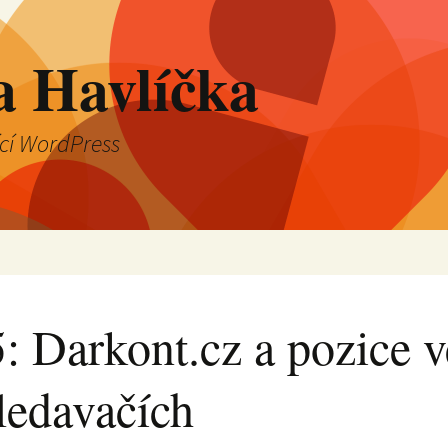
a Havlíčka
ící WordPress
: Darkont.cz a pozice v
ledavačích