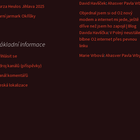
David Havlíček
:
Ahasver Pavla Vr
urza Heulos Jihlava 2025
Objednal jsem si od O2 nový
arní jarmark Okříšky
modem a internet mi jede, ještě
dříve než jsem ho zapojil | Blog
Davida Havlíčka
:
V Polný neustál
blbne O2 internet přes pevnou
ákladní informace
linku
Marie Vrbová
:
Ahasver Pavla Vrb
ihlásit se
droj kanálů (příspěvky)
anál komentářů
eská lokalizace