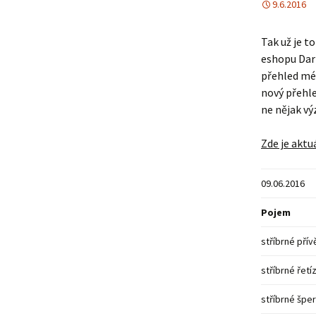
9.6.2016
Tak už je t
eshopu Dark
přehled méh
nový přehled
ne nějak vý
Zde je aktu
09.06.2016
Pojem
stříbrné přív
stříbrné řetí
stříbrné špe