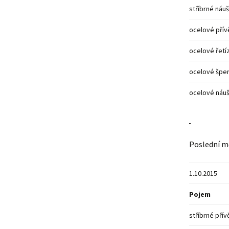
stříbrné náu
ocelové přív
ocelové řetí
ocelové špe
ocelové náuš
Poslední m
1.10.2015
Pojem
stříbrné přív