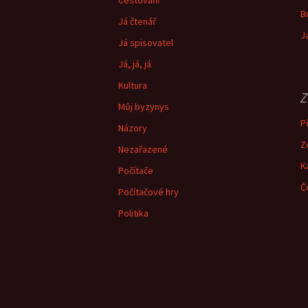
Cestování
B
Já čtenář
J
Já spisovatel
Já, já, já
Kultura
Z
Můj byzynys
Př
Názory
Z
Nezařazené
K
Počítače
Č
Počítačové hry
Politika