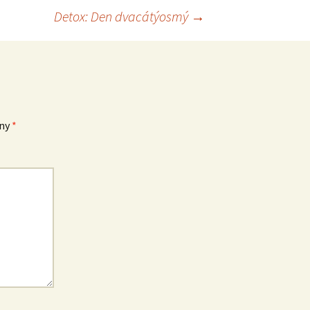
Detox: Den dvacátýosmý
→
eny
*