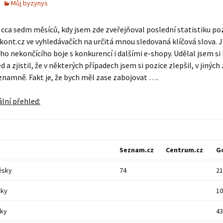
Můj byzynys
o cca sedm měsíců, kdy jsem zde zveřejňoval poslední statistiku p
ont.cz ve vyhledávačích na určitá mnou sledovaná klíčová slova. 
o nekončícího boje s konkurencí i dalšími e-shopy. Udělal jsem si 
 a zjistil, že v některých případech jsem si pozice zlepšil, v jiných 
znamně. Fakt je, že bych měl zase zabojovat ….
ální přehled:
Seznam.cz
Centrum.cz
G
ěsky
74
21
zky
10
rky
43