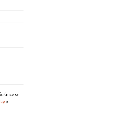
áušnice se
sky
a