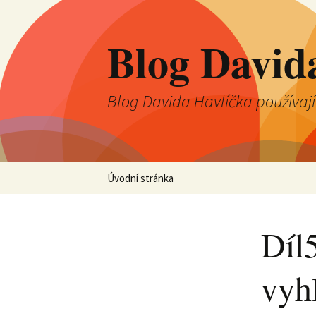
Blog David
Blog Davida Havlíčka používaj
Přejít
Úvodní stránka
k
obsahu
webu
Díl5
vyh