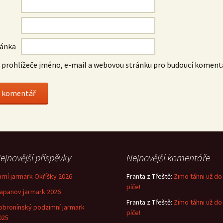
ránka
o prohlížeče jméno, e-mail a webovou stránku pro budoucí koment
ejnovější příspěvky
Nejnovější komentáře
arní jarmark Okříšky 2026
Franta z Třeště
:
Zimo táhni už do
píče!
lapanov jarmark 2026
Franta z Třeště
:
Zimo táhni už do
obronínský podzimní jarmark
píče!
025