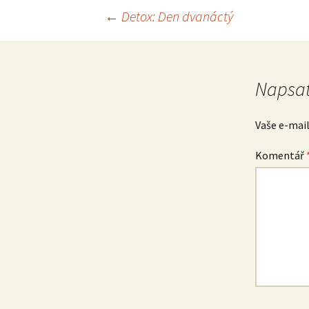
Navigace
←
Detox: Den dvanáctý
pro
Napsat
příspěvek
Vaše e-mai
Komentář