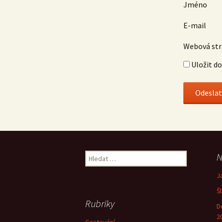
Jméno
E-mail
Webová st
Uložit d
Vyhledávání
N
J
Š
Rubriky
D
2