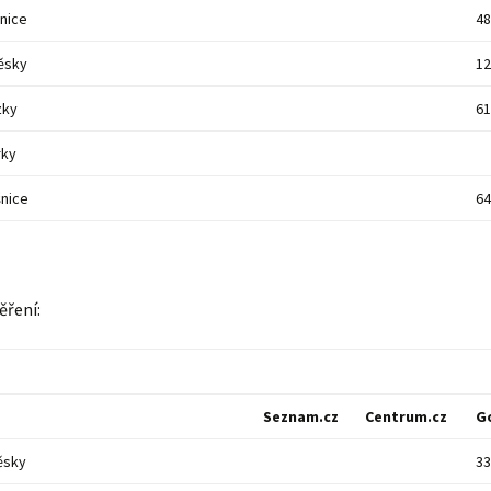
šnice
48
ěsky
12
zky
61
rky
nice
64
ěření:
Seznam.cz
Centrum.cz
G
ěsky
33