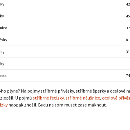
zky
42
rky
45
šnice
37
ěsky
8
zky
31
rky
nice
74
oho plyne? Na pojmy stříbrné přívěsky, stříbrné šperky a ocelové n
zlepšil. U pojmů
stříbrné řetízky
,
stříbrné náušnice
,
ocelové přívě
ízky
naopak zhošil. Budu na tom muset zase máknout.