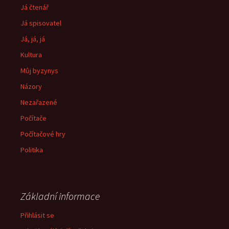
Já čtenář
Já spisovatel
Já, já, já
Kultura
Můj byzynys
Názory
Nezařazené
Počítače
Počítačové hry
Politika
Základní informace
Přihlásit se