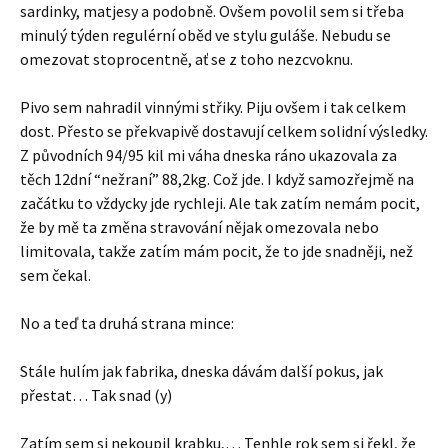
sardinky, matjesy a podobně. Ovšem povolil sem si třeba
minulý týden regulérní oběd ve stylu guláše. Nebudu se
omezovat stoprocentně, ať se z toho nezcvoknu.
Pivo sem nahradil vinnými střiky. Piju ovšem i tak celkem
dost. Přesto se překvapivě dostavují celkem solidní výsledky.
Z původních 94/95 kil mi váha dneska ráno ukazovala za
těch 12dní “nežraní” 88,2kg. Což jde. I když samozřejmě na
začátku to vždycky jde rychleji. Ale tak zatím nemám pocit,
že by mě ta změna stravování nějak omezovala nebo
limitovala, takže zatím mám pocit, že to jde snadněji, než
sem čekal.
No a teď ta druhá strana mince:
Stále hulím jak fabrika, dneska dávám další pokus, jak
přestat… Tak snad (y)
Zatím sem si nekoupil krabku,… Tenhle rok sem si řekl, že