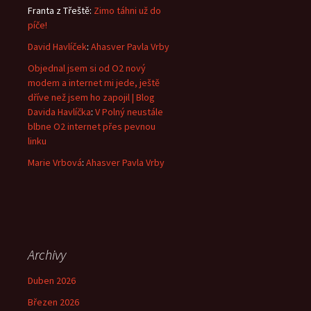
Franta z Třeště
:
Zimo táhni už do
píče!
David Havlíček
:
Ahasver Pavla Vrby
Objednal jsem si od O2 nový
modem a internet mi jede, ještě
dříve než jsem ho zapojil | Blog
Davida Havlíčka
:
V Polný neustále
blbne O2 internet přes pevnou
linku
Marie Vrbová
:
Ahasver Pavla Vrby
Archivy
Duben 2026
Březen 2026