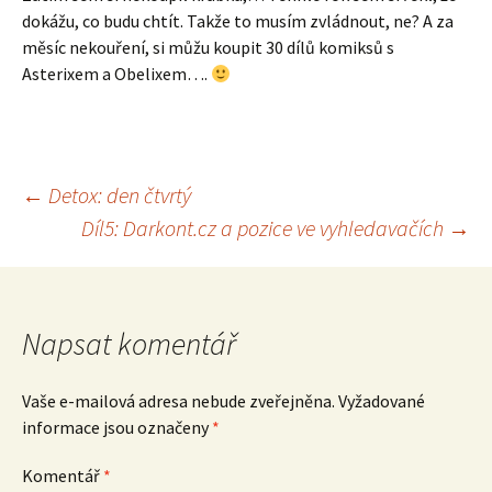
dokážu, co budu chtít. Takže to musím zvládnout, ne? A za
měsíc nekouření, si můžu koupit 30 dílů komiksů s
Asterixem a Obelixem….
Navigace
←
Detox: den čtvrtý
Díl5: Darkont.cz a pozice ve vyhledavačích
→
pro
příspěvek
Napsat komentář
Vaše e-mailová adresa nebude zveřejněna.
Vyžadované
informace jsou označeny
*
Komentář
*