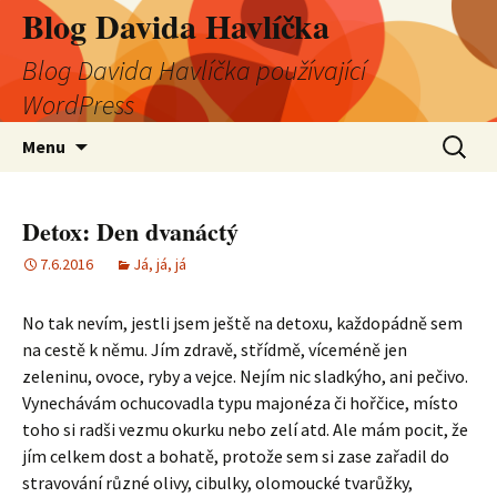
Blog Davida Havlíčka
Blog Davida Havlíčka používající
WordPress
Přejít
Vyhledá
Menu
k
obsahu
webu
Detox: Den dvanáctý
7.6.2016
Já, já, já
No tak nevím, jestli jsem ještě na detoxu, každopádně sem
na cestě k němu. Jím zdravě, střídmě, víceméně jen
zeleninu, ovoce, ryby a vejce. Nejím nic sladkýho, ani pečivo.
Vynechávám ochucovadla typu majonéza či hořčice, místo
toho si radši vezmu okurku nebo zelí atd. Ale mám pocit, že
jím celkem dost a bohatě, protože sem si zase zařadil do
stravování různé olivy, cibulky, olomoucké tvarůžky,