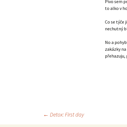
Pivo sem p
to alko v 
Co se týče 
nechutný bl
No a pohyb?
zakázky na 
přehazuju,
Navigace
←
Detox: First day