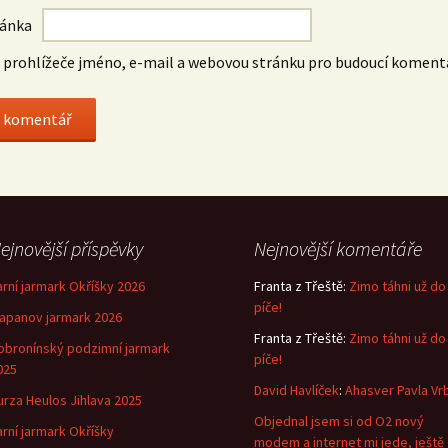
ránka
o prohlížeče jméno, e-mail a webovou stránku pro budoucí koment
ejnovější příspěvky
Nejnovější komentáře
arní jarmark Okříšky 2026
Franta z Třeště
:
Zimo táhni už do
píče!
lapanov jarmark 2026
Franta z Třeště
:
Zimo táhni už do
obronínský podzimní jarmark
píče!
025
David Havlíček
:
Ahasver Pavla Vr
urza Heulos Jihlava 2025
Objednal jsem si od O2 nový
arní jarmark Okříšky
modem a internet mi jede, ještě