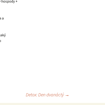
v hospody +
a a
jaký
o
Detox: Den dvanáctý
→