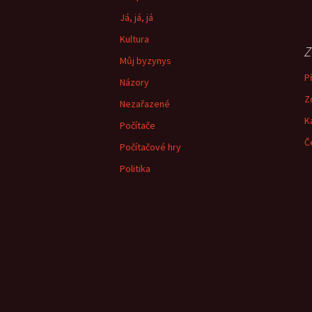
Já, já, já
Kultura
Z
Můj byzynys
Př
Názory
Z
Nezařazené
K
Počítače
Č
Počítačové hry
Politika