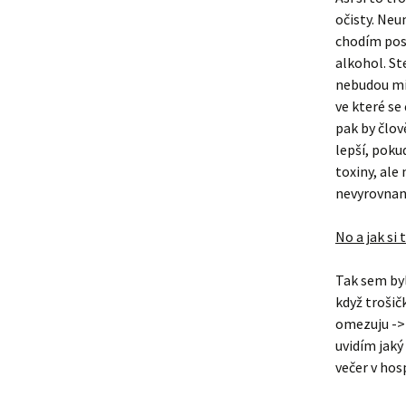
očisty. Neu
chodím pose
alkohol. St
nebudou mít
ve které se
pak by člov
lepší, pokud
toxiny, ale 
nevyrovnaně
No a jak si 
Tak sem byl
když trošič
omezuju -> 
uvidím jaký
večer v hos