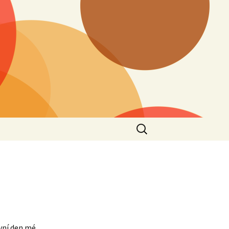
Vyhledávání
rvní den mé