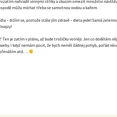
rozatím nahradil vinnými střiky a zkusím omezit množství návště
hospodě můžu míchat třeba se samotnou vodou a kafem.
jídla – držím se, protože stále jím zdravě – dieta jede! Samá zelenin
ivajzy!
 Ten je zatím v plánu, až bude trošičku volněji. Jen co dodělám ně
weby. I když nemám pocit, že bych neměl žádnej pohyb, pořád něc
 přenáším atd….