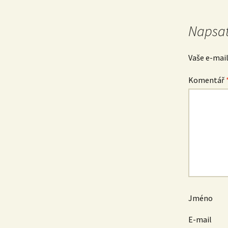
pro
Napsat
příspěvek
Vaše e-mai
Komentář
Jméno
E-mail