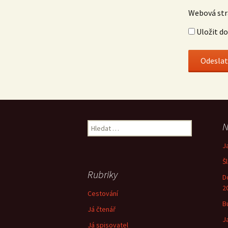
Webová st
Uložit d
Vyhledávání
N
J
Š
Rubriky
D
2
Cestování
B
Já čtenář
J
Já spisovatel