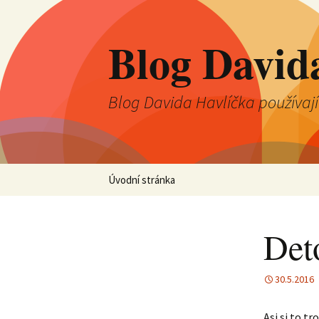
Blog David
Blog Davida Havlíčka používaj
Přejít
Úvodní stránka
k
obsahu
webu
Det
30.5.2016
Asi si to tr