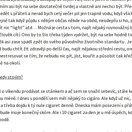
mím asi být na sebe dostatečně tvrdej a vlastně ani nechci být. Přec
dět s přáteli a nerad bych celý večer pil jen trapně vodu, když všich
ejně tak když půjdu s někým občas někde na oběd, neodepřu si ho,
 nic “light” atd… Možná je cesta v tom, najít nějaký rovnovážný b
 člověk cítí. Ono by to šlo třeba týden vydržet, být na sebe hodně tv
ěk asi zase spadl zpět do svého původního životního standartu . Je
 budu chtít žit zdravěji po delší čas, najít nějakou střední cestu, o
nestresovat se tím, že nebudu nic pít, jíst, kouřit a působit tak kře
 na okolí.
tedy stojím?
 o víkendu prodávat se stánkem a ač sem se snažil sebevíc, stále k
ku méně. I dnes v pondělí sem měl nějaký to cigáro. Ale když už nic,
a třeba dojdu k tý nule cigaret denně. Dneska mám posezení s přát
 bude moje konečný skóre. Ale i 10 cigaret za den je u mě úspěch, k
podě.