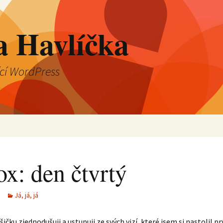
a Havlíčka
ící WordPress
ox: den čtvrtý
Já, já, já
ošičku zjednodušuji a ustupuji ze svých vizí, které jsem si nastolil p