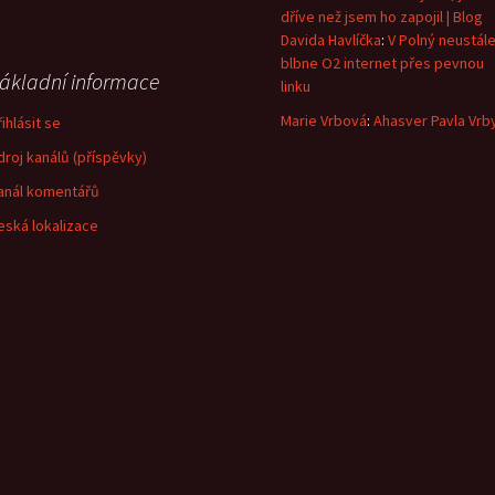
dříve než jsem ho zapojil | Blog
Davida Havlíčka
:
V Polný neustál
blbne O2 internet přes pevnou
ákladní informace
linku
Marie Vrbová
:
Ahasver Pavla Vrb
ihlásit se
droj kanálů (příspěvky)
anál komentářů
eská lokalizace