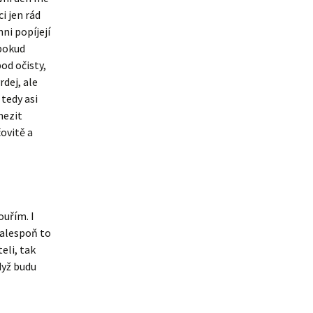
i jen rád
ni popíjejí
 pokud
od očisty,
rdej, ale
 tedy asi
mezit
čovitě a
ouřím. I
 alespoň to
eli, tak
dyž budu