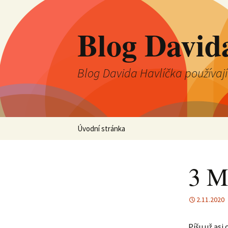
Blog David
Blog Davida Havlíčka používaj
Přejít
Úvodní stránka
k
obsahu
webu
3 M
2.11.2020
Píšu už asi