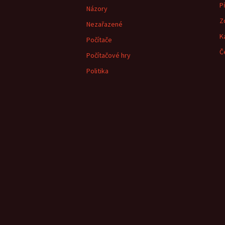
Př
Názory
Z
Nezařazené
K
Počítače
Č
Počítačové hry
Politika