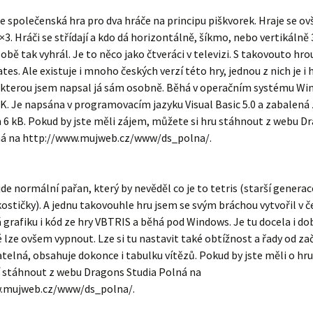
e společenská hra pro dva hráče na principu piškvorek. Hraje se o
×3. Hráči se střídají a kdo dá horizontálně, šíkmo, nebo vertikálně 
obě tak vyhrál. Je to něco jako čtveráci v televizi. S takovouto hro
ates. Ale existuje i mnoho českých verzí této hry, jednou z nich je i 
 kterou jsem napsal já sám osobně. Běhá v operačním systému W
. Je napsána v programovacím jazyku Visual Basic 5.0 a zabalená
6 kB. Pokud by jste měli zájem, můžete si hru stáhnout z webu D
ná na http://www.mujweb.cz/www/ds_polna/.
jde normální pařan, který by nevěděl co je to tetris (starší generac
kostičky). A jednu takovouhle hru jsem se svým bráchou vytvořil v če
 grafiku i kód ze hry VBTRIS a běhá pod Windows. Je tu docela i do
é lze ovšem vypnout. Lze si tu nastavit také obtížnost a řady od za
atelná, obsahuje dokonce i tabulku vítězů. Pokud by jste měli o hr
í stáhnout z webu Dragons Studia Polná na
.mujweb.cz/www/ds_polna/.