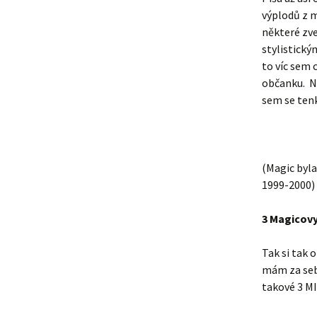
výplodů z m
některé zv
stylistický
to víc sem 
občanku. Ně
sem se tenk
(Magic byla
1999-2000)
3 Magicovy
Tak si tak 
mám za seb
takové 3 MI