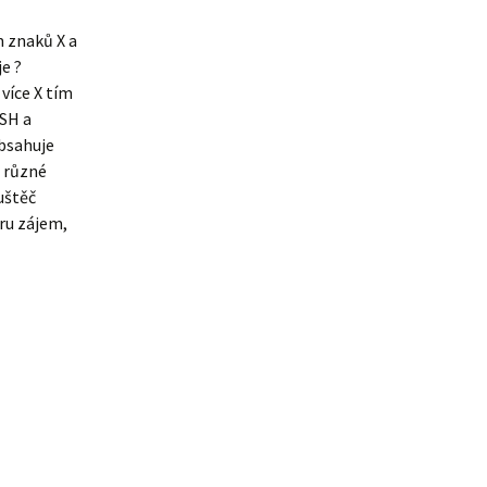
 znaků X a
je ?
více X tím
ISH a
obsahuje
u různé
uštěč
hru zájem,