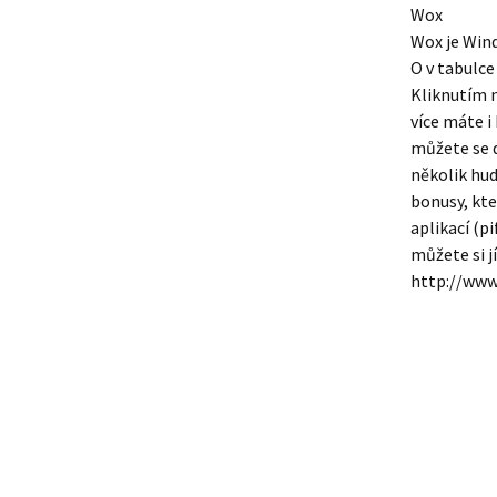
Wox
Wox je Win
O v tabulce
Kliknutím n
více máte i
můžete se d
několik hud
bonusy, kte
aplikací (p
můžete si j
http://www