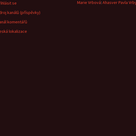
Marie Vrbová
:
Ahasver Pavla Vrb
ihlásit se
droj kanálů (příspěvky)
anál komentářů
eská lokalizace