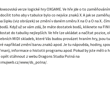
dowsovská verze logické hry OXGAME. Ve hře jde o to zaměňováním
 docílit toho aby v tabulce bylo co nejvíce znaků X. A jak se zaměňu
a šipku (viz obrázek) se změní v daném směru X na O a O na X.. čím 
 bodů. Když už se vám zdá, že máte dostatek bodů, kliknete na FIN
ostat do tabulky nejlepších. Ve hře lze ukládat a načítat pozice, 
ebních MIDI skladeb, které Vás budou provázet hraním hry, jsou t
ré například změní barvu znaků apod. Je tu nápověda, hodiny, spo
ifman), informace o histotii programu apod. Pokud by jste měli o 
í opět stáhnout z webu Dragons Studia Polná na
.mujweb.cz/www/ds_polna/.