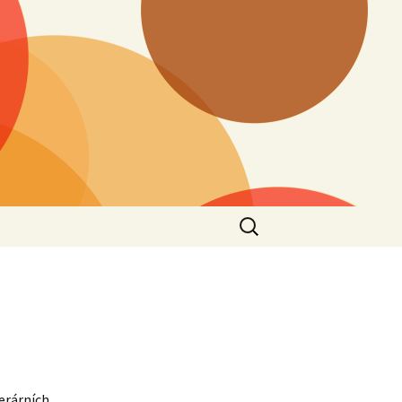
Vyhledávání
terárních