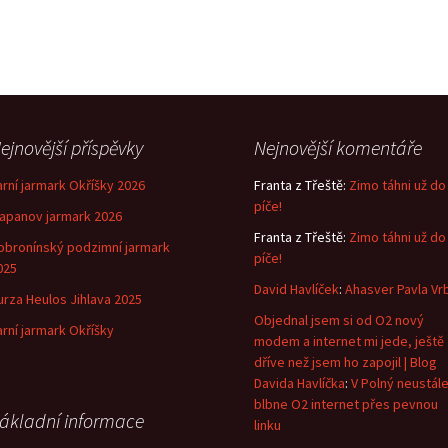
ejnovější příspěvky
Nejnovější komentáře
arní jarmark Okříšky 2026
Franta z Třeště
:
Zimo táhni už do
píče!
lapanov jarmark 2026
Franta z Třeště
:
Zimo táhni už do
obronínský podzimní jarmark
píče!
025
David Havlíček
:
Ahasver Pavla Vr
urza Heulos Jihlava 2025
Objednal jsem si od O2 nový
arní jarmark Okříšky
modem a internet mi jede, ještě
dříve než jsem ho zapojil | Blog
Davida Havlíčka
:
V Polný neustál
blbne O2 internet přes pevnou
ákladní informace
linku