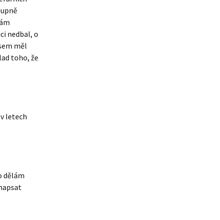
stupně
bám
ci nedbal, o
 sem měl
lad toho, že
v letech
to dělám
 napsat