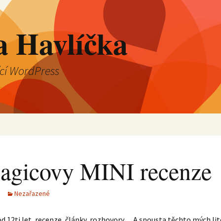
a Havlíčka
ící WordPress
agicovy MINI recenze
Nezařazené
 od 12ti let, recenze, články, rozhovory… A spousta těchto mých li