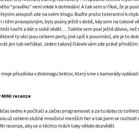
ého “pravěku” není nikde k dohledání. A tak sem si říkal, že je po
eřejním alespoň zde na svém blogu. Buďte proto tolerantní k chy
m i těm pravopisným, byly psány ještě v době, kdy sem na takové vě
chtěl tvořit a dát o sobě vědět… Takhle sem psal ještě dávno, než
které ty věci jsou celkem perly, jiné spíš k pousmání, ale je to dok
rát jen tak neflákal. Jeden takový článek vám zde právě přináším:
 moje přezdívka v diskmagu Sektor, který sme s kamarády vydávali 
 MINI recenze
občas sednu k počítači a začnu programovat a za tu dobu co tohle
ou už celkem slušné množství menších her a tak jsem se rozhodl
NI recenze, aby se o těchto hrách taky někdo dozvěděl.