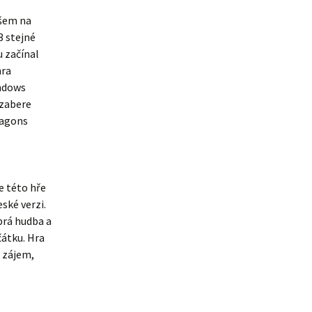
všem na
3 stejné
u začínal
hra
indows
 zabere
ragons
e této hře
ské verzi.
brá hudba a
čátku. Hra
u zájem,