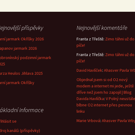
ejnovější příspěvky
Nejnovější komentáře
arní jarmark Okříšky 2026
Franta z Třeště
:
Zimo táhni už do
píče!
lapanov jarmark 2026
Franta z Třeště
:
Zimo táhni už do
obronínský podzimní jarmark
píče!
025
David Havlíček
:
Ahasver Pavla Vr
urza Heulos Jihlava 2025
Objednal jsem si od O2 nový
arní jarmark Okříšky
modem a internet mi jede, ještě
dříve než jsem ho zapojil | Blog
Davida Havlíčka
:
V Polný neustál
blbne O2 internet přes pevnou
ákladní informace
linku
Marie Vrbová
:
Ahasver Pavla Vrb
ihlásit se
droj kanálů (příspěvky)