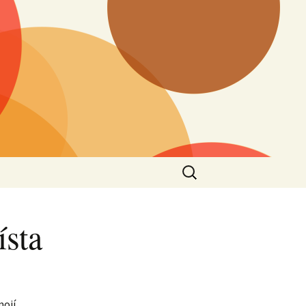
Vyhledávání
ísta
mojí