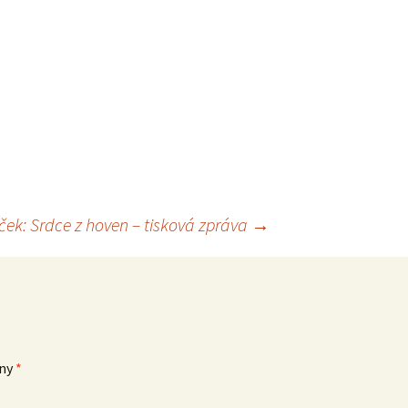
ček: Srdce z hoven – tisková zpráva
→
eny
*