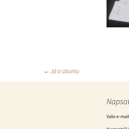
Navigace
←
Já a Ubuntu
pro
Napsat
příspěvek
Vaše e-mai