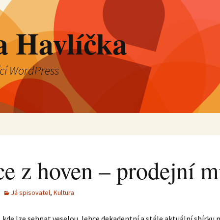
a Havlíčka
ící WordPress
ce z hoven – prodejní m
Já spisovatel
,
Kultura
 kde lze sehnat veselou, lehce dekadentní a stále aktuální sbírku 