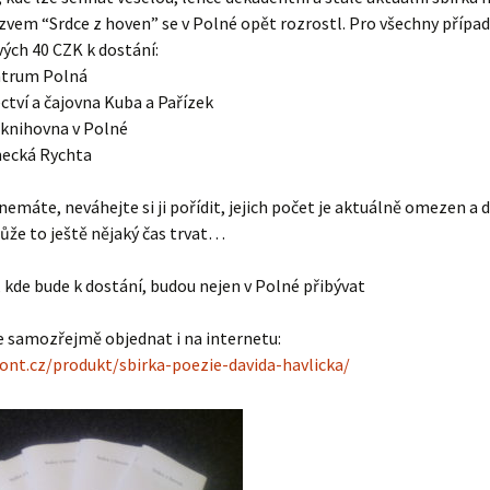
zvem “Srdce z hoven” se v Polné opět rozrostl. Pro všechny přípa
ivých 40 CZK k dostání:
entrum Polná
ctví a čajovna Kuba a Pařízek
 knihovna v Polné
mecká Rychta
 nemáte, neváhejte si ji pořídit, jejich počet je aktuálně omezen a d
ůže to ještě nějaký čas trvat…
, kde bude k dostání, budou nejen v Polné přibývat
 lze samozřejmě objednat i na internetu:
kont.cz/produkt/sbirka-poezie-davida-havlicka/