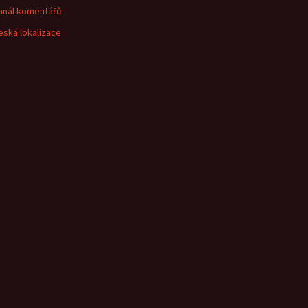
anál komentářů
eská lokalizace