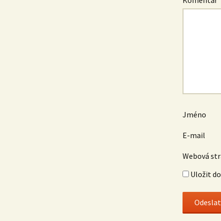
Komentář
Jméno
E-mail
Webová st
Uložit d