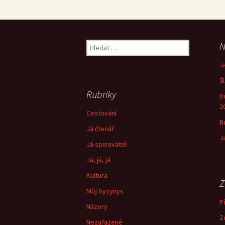
Vyhledávání
N
J
Š
Rubriky
D
2
Cestování
B
Já čtenář
J
Já spisovatel
Já, já, já
Kultura
Z
Můj byzynys
Př
Názory
Z
Nezařazené