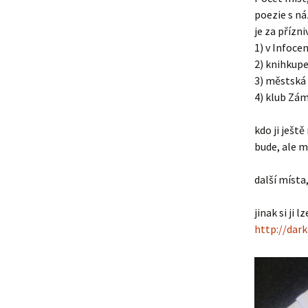
poezie s ná
je za přízn
1) v Infoc
2) knihkupe
3) městská
4) klub Zá
kdo ji ještě
bude, ale m
další místa
jinak si ji
http://dar