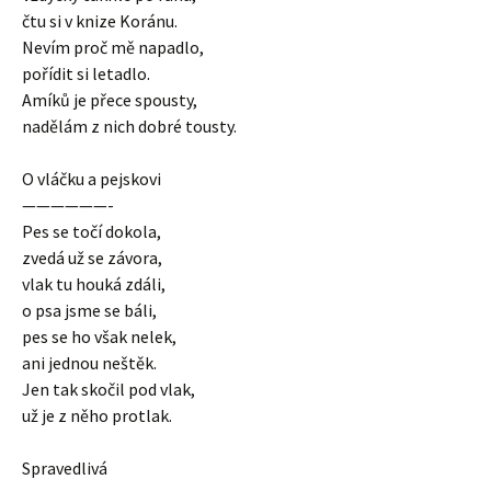
čtu si v knize Koránu.
Nevím proč mě napadlo,
pořídit si letadlo.
Amíků je přece spousty,
nadělám z nich dobré tousty.
O vláčku a pejskovi
——————-
Pes se točí dokola,
zvedá už se závora,
vlak tu houká zdáli,
o psa jsme se báli,
pes se ho však nelek,
ani jednou neštěk.
Jen tak skočil pod vlak,
už je z něho protlak.
Spravedlivá