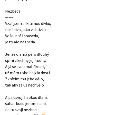
Nezbeda
——-
Vzal jsem si krásnou dívku,
nosí pivo, jako v chlívku.
Vošoustá i souseda,
je to ale nezbeda.
Jenže on má péro dlouhý,
splní všechny její touhy.
A já se svou maličkostí,
už mám toho hajzla dosti.
Zkrátím mu jeho dělo,
tak aby se už nechvělo.
A pak svojí hebkou dlaní,
šahat budu jenom na ní,
na tu svojí nezbedu,