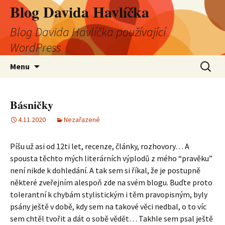
Blog Davida Havlíčka
Blog Davida Havlíčka používající
WordPress
Přejít
Vyhledá
Menu
k
obsahu
webu
Básničky
4.11.2020
Nezařazené
Píšu už asi od 12ti let, recenze, články, rozhovory… A
spousta těchto mých literárních výplodů z mého “pravěku”
není nikde k dohledání. A tak sem si říkal, že je postupně
některé zveřejním alespoň zde na svém blogu. Buďte proto
tolerantní k chybám stylistickým i těm pravopisným, byly
psány ještě v době, kdy sem na takové věci nedbal, o to víc
sem chtěl tvořit a dát o sobě vědět… Takhle sem psal ještě