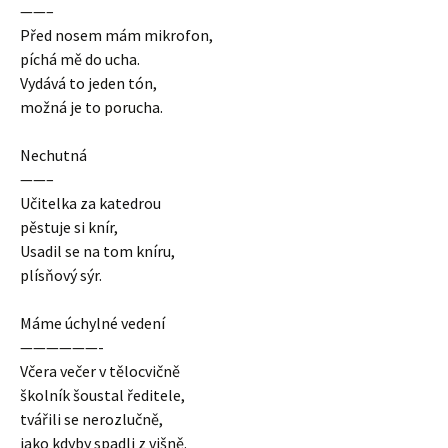
——–
Před nosem mám mikrofon,
píchá mě do ucha.
Vydává to jeden tón,
možná je to porucha.
Nechutná
——–
Učitelka za katedrou
pěstuje si knír,
Usadil se na tom kníru,
plísňový sýr.
Máme úchylné vedení
——————-
Včera večer v tělocvičně
školník šoustal ředitele,
tvářili se nerozlučně,
jako kdyby spadli z višně.