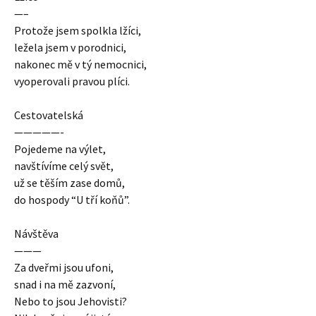
—–
Protože jsem spolkla lžíci,
ležela jsem v porodnici,
nakonec mě v tý nemocnici,
vyoperovali pravou plíci.
Cestovatelská
—————-
Pojedeme na výlet,
navštívíme celý svět,
už se těším zase domů,
do hospody “U tří koňů”.
Návštěva
———
Za dveřmi jsou ufoni,
snad i na mě zazvoní,
Nebo to jsou Jehovisti?