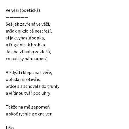
Ve věži (poetická)
——————
Seš jak zavřená ve věži,
avšak nikdo tě nestřeží,
si jak vyhaslá sopka,
a frigidní jak hrobka.
Jak hajzl bába zakletá,
co putiky nám ometá.
A když ti klepu na dveře,
obluda mi otevře.
Srdce sis schovala do truhly
a vlídnou tvář pod uhry.
Takže na mě zapomeň
a skoč rychle z okna ven.
Lžíce