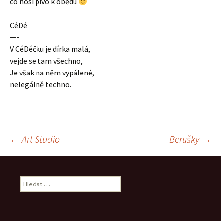
co nosí pivo k obědu
CéDé
—-
V CéDéčku je dírka malá,
vejde se tam všechno,
Je však na něm vypálené,
nelegálně techno.
Navigace
←
Art Studio
Berušky
→
pro
Vyhledávání
příspěvek