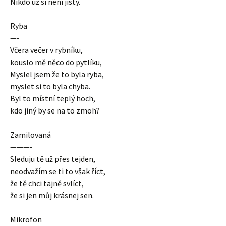
Nikdo už si není jistý.
Ryba
—-
Včera večer v rybníku,
kouslo mě něco do pytlíku,
Myslel jsem že to byla ryba,
myslet si to byla chyba.
Byl to místní teplý hoch,
kdo jiný by se na to zmoh?
Zamilovaná
———-
Sleduju tě už přes tejden,
neodvažím se ti to však říct,
že tě chci tajně svlíct,
že si jen můj krásnej sen.
Mikrofon