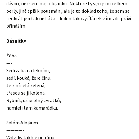
dávno, než sem měl občanku. Některé ty věci jsou celkem
perly, jiné spíš k pousmání, ale je to doklad toho, že sem se
tenkrát jen tak neflákal. Jeden takový článek vám zde právě
přináším
Básničky
Žába
—-
Sedí žaba na leknínu,
sedí, kouká, žere čínu.
Je z ní celá zelená,
třesou se jí kolena.
Rybník, už je plný zvratků,
namleli tam kamarádku.
Salám Alajkum
————-
Vždycky takhle po ránu,