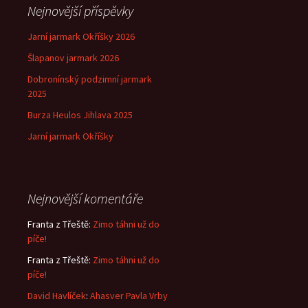
Nejnovější příspěvky
Jarní jarmark Okříšky 2026
Šlapanov jarmark 2026
Dobronínský podzimní jarmark
2025
Burza Heulos Jihlava 2025
Jarní jarmark Okříšky
Nejnovější komentáře
Franta z Třeště
:
Zimo táhni už do
píče!
Franta z Třeště
:
Zimo táhni už do
píče!
David Havlíček
:
Ahasver Pavla Vrby