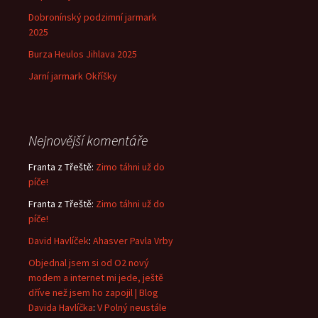
Dobronínský podzimní jarmark
2025
Burza Heulos Jihlava 2025
Jarní jarmark Okříšky
Nejnovější komentáře
Franta z Třeště
:
Zimo táhni už do
píče!
Franta z Třeště
:
Zimo táhni už do
píče!
David Havlíček
:
Ahasver Pavla Vrby
Objednal jsem si od O2 nový
modem a internet mi jede, ještě
dříve než jsem ho zapojil | Blog
Davida Havlíčka
:
V Polný neustále