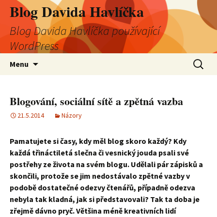
Blog Davida Havlíčka
Blog Davida Havlíčka používající
WordPress
Přejít
Vyhledá
Menu
k
obsahu
webu
Blogování, sociální sítě a zpětná vazba
21.5.2014
Názory
Pamatujete si časy, kdy měl blog skoro každý? Kdy
každá třináctiletá slečna či vesnický jouda psali své
postřehy ze života na svém blogu. Udělali pár zápisků a
skončili, protože se jim nedostávalo zpětné vazby v
podobě dostatečné odezvy čtenářů, případně odezva
nebyla tak kladná, jak si představovali? Tak ta doba je
zřejmě dávno pryč. Většina méně kreativních lidí