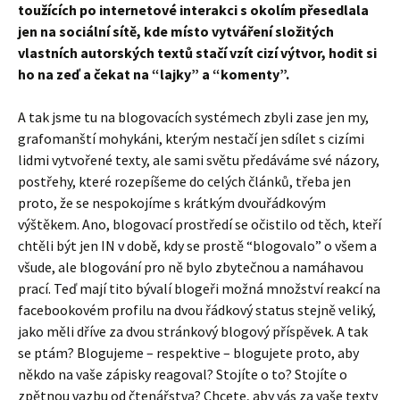
toužících po internetové interakci s okolím přesedlala
jen na sociální sítě, kde místo vytváření složitých
vlastních autorských textů stačí vzít cizí výtvor, hodit si
ho na zeď a čekat na “lajky” a “komenty”.
A tak jsme tu na blogovacích systémech zbyli zase jen my,
grafomanští mohykáni, kterým nestačí jen sdílet s cizími
lidmi vytvořené texty, ale sami světu předáváme své názory,
postřehy, které rozepíšeme do celých článků, třeba jen
proto, že se nespokojíme s krátkým dvouřádkovým
výštěkem. Ano, blogovací prostředí se očistilo od těch, kteří
chtěli být jen IN v době, kdy se prostě “blogovalo” o všem a
všude, ale blogování pro ně bylo zbytečnou a namáhavou
prací. Teď mají tito bývalí blogeři možná množství reakcí na
facebookovém profilu na dvou řádkový status stejně veliký,
jako měli dříve za dvou stránkový blogový příspěvek. A tak
se ptám? Blogujeme – respektive – blogujete proto, aby
někdo na vaše zápisky reagoval? Stojíte o to? Stojíte o
zpětnou vazbu od čtenářstva? Chcete, aby vás za vaše texty