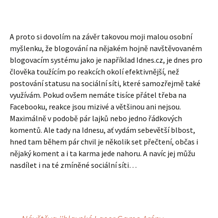
A proto si dovolím na závěr takovou moji malou osobní
myšlenku, že blogování na nějakém hojně navštěvovaném
blogovacím systému jako je například Idnes.cz, je dnes pro
člověka toužícím po reakcích okolí efektivnější, než
postování statusu na sociální síti, které samozřejmě také
využívám. Pokud ovšem nemáte tisíce přátel třeba na
Facebooku, reakce jsou mizivé a většinou ani nejsou.
Maximálně v podobě pár lajků nebo jedno řádkových
komentů. Ale tady na Idnesu, ať vydám sebevětší blbost,
hned tam během pár chvil je několik set přečtení, občas i
nějaký koment a i ta karma jede nahoru. A navíc jej můžu
nasdílet i na té zmíněné sociální síti…