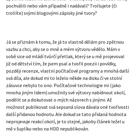
pochválili nebo vám případně i nadávali? Trollujete (či
trollíte) svými blogovými zápisky jiné tvory?
Já se přiznám k tomu, že já to vlastně dělám pro zpětnou
vazbu a chci, aby se o mně a mém výtvoru vědělo. Mám v
sobě sice od mládí tvůrčí přetlak, který se u mě projevoval
již od dětství tím, že jsem psal a tvořil poezii i povídky,
později recenze, vlastní počítačové programy a mnohá další
svá díla, ale dokud mi to leželo někde na disku či ve stolní
zásuvce nebylo to ono. Počítačové technologie mi (jako
mnoha jiným lidem) umožnily své výtvory nabídnout okolí,
podělit se a diskutovat o mých názorech s jinými. Až
možnost publikovat svá sepsaná slova dávala oné tvořivosti
další přidanou hodnotu. Ale dokud se tato přidaná hodnota
neprojevuje reakcí okolí, je to stejné, jakoby článek ležel u
mě v šuplíku nebo na HDD nepublikován.