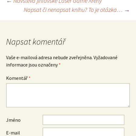
Navigace
←
Návštěva jihlavské Laser Game Arény
Napsat či nenapsat knihu? To je otázka…
→
pro
příspěvek
Napsat komentář
Vaše e-mailová adresa nebude zveřejněna.
Vyžadované
informace jsou označeny
*
Komentář
*
Jméno
E-mail