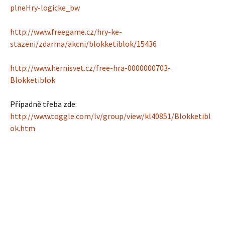
plneHry-logicke_bw
http://www.freegame.cz/hry-ke-
stazeni/zdarma/akcni/blokketiblok/15436
http://www.hernisvet.cz/free-hra-0000000703-
Blokketiblok
Případně třeba zde:
http://www.toggle.com/lv/group/view/kl40851/Blokketibl
ok.htm