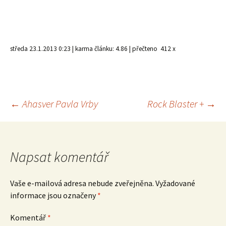
středa 23.1.2013 0:23 | karma článku: 4.86 | přečteno
412 x
Navigace
←
Ahasver Pavla Vrby
Rock Blaster +
→
pro
Napsat komentář
příspěvek
Vaše e-mailová adresa nebude zveřejněna.
Vyžadované
informace jsou označeny
*
Komentář
*