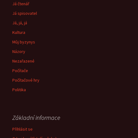
Já čtenář
Já spisovatel
Já, já, já
Kultura
Můj byzynys
Názory
Nezařazené
Počítače
Počítačové hry
Politika
Základní informace
Přihlásit se