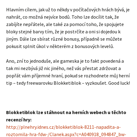
Hlavním cílem, jak už to někdy v počítačových hrách bývá, je
nahrát, co možná nejvíce bodů. Toho lze docílit tak, že
zabíjíte nepřátele, ale také za pomocí toho, že spojujete
bloky stejné barvy tím, že je postrčíte a oni si dojedou k
jiným. Dále lze sbírat různé bonusy, případně se můžete
pokusit splnit úkol v některém z bonusových levelů.
Ano, zní to jednoduše, ale gameska je to fakt povedená a
tak mi nezbývá již nic jiného, než vás přestat zdržovat a
popřát vám příjemné hraní, pokud se rozhodnete můj herní
tip – tedy freewarovku Blokketiblok – vyzkoušet. Good luck!
Blokketiblok lze stáhnout na herních webech u těchto
recenzí hry:
http://plnehry.idnes.cz/blokketiblok-8211-napadita-a-
roztomila-hra-fdw-/Clanek.aspx?c=A040918_094847_bw-