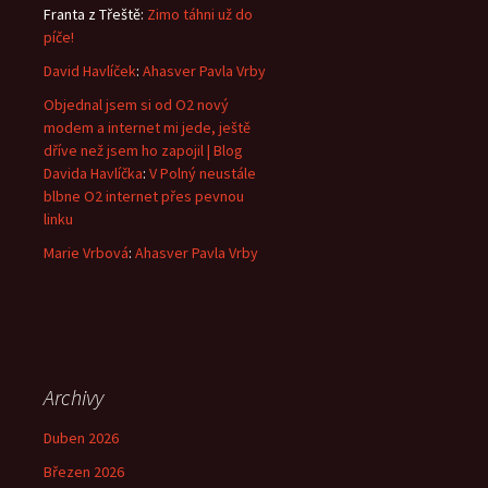
Franta z Třeště
:
Zimo táhni už do
píče!
David Havlíček
:
Ahasver Pavla Vrby
Objednal jsem si od O2 nový
modem a internet mi jede, ještě
dříve než jsem ho zapojil | Blog
Davida Havlíčka
:
V Polný neustále
blbne O2 internet přes pevnou
linku
Marie Vrbová
:
Ahasver Pavla Vrby
Archivy
Duben 2026
Březen 2026