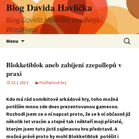
Blog Davida Havlíčka
Blog Davida Havlíčka používající
WordPress
Přejít
Vyhledá
Menu
k
obsahu
webu
Blokketiblok aneb zabíjení zzepallepů v
praxi
23.1.2013
Počítačové hry
Kdo má rád osmibitové arkádové hry, toho možná
potěším mnou zde dnes prezentovanou gamesou.
Rozhodl jsem se o ní napsat proto, že se k ní občasně již
několik let vracím a stejně tak i někteří moji přátelé,
kterým jsem tuto jistě zajímavou hru představil. A
možná právě proto by mohl Blokketiblok potěšit i