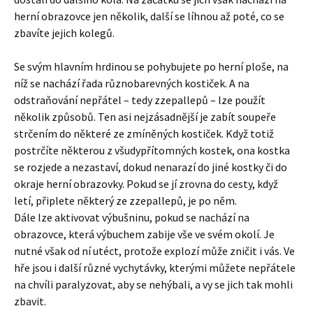
herní obrazovce jen několik, další se líhnou až poté, co se
zbavíte jejich kolegů.
Se svým hlavním hrdinou se pohybujete po herní ploše, na
níž se nachází řada různobarevných kostiček. A na
odstraňování nepřátel – tedy zzepallepů – lze použít
několik způsobů. Ten asi nejzásadnější je zabít soupeře
strčením do některé ze zmíněných kostiček. Když totiž
postrčíte některou z všudypřítomných kostek, ona kostka
se rozjede a nezastaví, dokud nenarazí do jiné kostky či do
okraje herní obrazovky. Pokud se jí zrovna do cesty, když
letí, připlete některý ze zzepallepů, je po něm.
Dále lze aktivovat výbušninu, pokud se nachází na
obrazovce, která výbuchem zabije vše ve svém okolí. Je
nutné však od ní utéct, protože explozí může zničit i vás. Ve
hře jsou i další různé vychytávky, kterými můžete nepřátele
na chvíli paralyzovat, aby se nehýbali, a vy se jich tak mohli
zbavit.