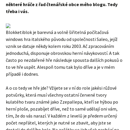
některé hráče z řad čtenářské obce mého blogu. Tedy
třeba i vás.
Blokketiblok je barevná a volně šiřitelná počítačová
windows hra italského původu od společnosti Saleo, jejíž
vznik se datuje někdy kolem roku 2003. Ač zpracováním
jednoduchá, disponuje obrovskou herní návykovostí. A tak
často po nezdařené hře následuje spousta dalších pokusů o
to ve hře uspět. Alespoň tomu tak bylo dříve a je v mém
případě i dodnes.
A o co tedy ve hře jde? Vžijete se v ní do role jakési růžové
potvůrky, která musí všechny ostatní červené tvory
kulatého tvaru známé jako Zzepallepa, kteří se hýbou po
herní ploše, pozabíjet dříve, než to samé udělají oni vám,
tím, že do vás narazí. V každém z levelů je předem určený
počet nepřátel, kterých je nutné se zbavit, aby jste se
dostali do dalšího kola. Na začátku se jich však nachází na