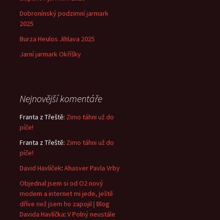
Dobronínský podzimní jarmark
2025
Burza Heulos Jihlava 2025
Jarní jarmark Okříšky
Nejnovější komentáře
Franta z Třeště
:
Zimo táhni už do
píče!
Franta z Třeště
:
Zimo táhni už do
píče!
David Havlíček
:
Ahasver Pavla Vrby
Objednal jsem si od O2 nový
modem a internet mi jede, ještě
dříve než jsem ho zapojil | Blog
Davida Havlíčka
:
V Polný neustále