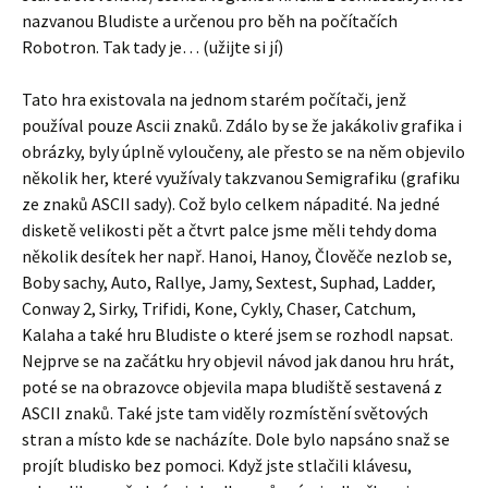
nazvanou Bludiste a určenou pro běh na počítačích
Robotron. Tak tady je… (užijte si jí)
Tato hra existovala na jednom starém počítači, jenž
používal pouze Ascii znaků. Zdálo by se že jakákoliv grafika i
obrázky, byly úplně vyloučeny, ale přesto se na něm objevilo
několik her, které využívaly takzvanou Semigrafiku (grafiku
ze znaků ASCII sady). Což bylo celkem nápadité. Na jedné
disketě velikosti pět a čtvrt palce jsme měli tehdy doma
několik desítek her např. Hanoi, Hanoy, Člověče nezlob se,
Boby sachy, Auto, Rallye, Jamy, Sextest, Suphad, Ladder,
Conway 2, Sirky, Trifidi, Kone, Cykly, Chaser, Catchum,
Kalaha a také hru Bludiste o které jsem se rozhodl napsat.
Nejprve se na začátku hry objevil návod jak danou hru hrát,
poté se na obrazovce objevila mapa bludiště sestavená z
ASCII znaků. Také jste tam viděly rozmístění světových
stran a místo kde se nacházíte. Dole bylo napsáno snaž se
projít bludisko bez pomoci. Když jste stlačili klávesu,