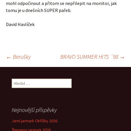
mohl odpočinout a přitom se nepřilepit na monitor, jak
tomu je u dnešních SUPER pařeb.
David Havlíček
Navigace
←
Berušky
BRAVO SUMMER HITS ´98
→
pro
Vyhledávání
příspěvek
Nejnovější příspěvky
Jarní jarmark Okříšky 2026
Šlapanov jarmark 2026