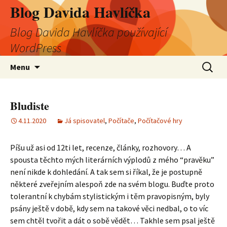
Blog Davida Havlíčka
Blog Davida Havlíčka používající
WordPress
Přejít
Vyhledá
Menu
k
obsahu
webu
Bludiste
4.11.2020
Já spisovatel
,
Počítače
,
Počítačové hry
Píšu už asi od 12ti let, recenze, články, rozhovory… A
spousta těchto mých literárních výplodů z mého “pravěku”
není nikde k dohledání. A tak sem si říkal, že je postupně
některé zveřejním alespoň zde na svém blogu. Buďte proto
tolerantní k chybám stylistickým i těm pravopisným, byly
psány ještě v době, kdy sem na takové věci nedbal, o to víc
sem chtěl tvořit a dát o sobě vědět… Takhle sem psal ještě