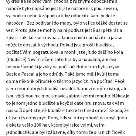
vykreslila se před vámi chodba z různými odbočkami a
nahoře bylo napsáno jestli jste natočeni k jihu, severu,
východu a nebo k západu a když odbočíte kam budete
natočeni. Bez podívání do mapy, bylo velice těžké dostat se
ven. Proto jste se mohly na ní podívat ještě asi pětkrát a
zjistit tak, kde se zrovna v danou chvíli nacházíte a jak se
můžete dostat k východu. Pokud jste prošli bludište,
počítač Vám pogratuloval a mohli jste jít do dalšího kola
(bludiště) Nevím v čem tato hra byla napsána, ale dva
nejpoužívanější jazyky na počítači Robotron byli jazyky
Basic a Pascal a jeho odrůdy. Také jsme měli kvůli tomu
doma několik příruček o těchto jazycích. Na počítači Pécé
jsem moc dobrých bludišt neviděl. Samozřejmě existují, ale
jsou většinou nic moc a navíc zabírají velmi mnoho. Někdy je
to jenom jedno bludiště a když si dáte hru znova, tak Vám
naskočí opět stejné bludiště takže to hned omrzí. Škoda, že
už jsou ty doby pryč. Doby, kdy se mi v pohodě na obyčejnou
disketu vešlo 100 her, které byli sice velmi, velmi
jednoduché, ale byli zábavné, díky tomu že si u nich člověk