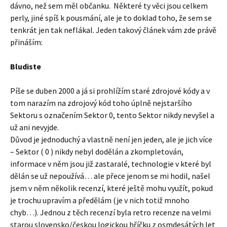
dávno, než sem měl občanku. Některé ty věci jsou celkem
perly, jiné spíš k pousmání, ale je to doklad toho, že sem se
tenkrát jen tak neflákal. Jeden takový článek vám zde právě
přináším:
Bludiste
Píše se duben 2000 a já si prohlížím staré zdrojové kódy a v
tom narazím na zdrojový kód toho úplně nejstaršího
Sektoru s označením Sektor 0, tento Sektor nikdy nevyšel a
už ani nevyjde.
Důvod je jednoduchý a vlastně není jen jeden, ale je jich více
– Sektor ( 0 ) nikdy nebyl dodělán a zkompletován,
informace v něm jsou již zastaralé, technologie v které byl
dělán se už nepoužívá… ale přece jenom se mi hodil, našel
jsem v něm několik recenzí, které ještě mohu využít, pokud
je trochu upravím a předělám (je v nich totiž mnoho
chyb…). Jednou z těch recenzí byla retro recenze na velmi
starou slovensko/českou logickou hříčku z osmdesátých let