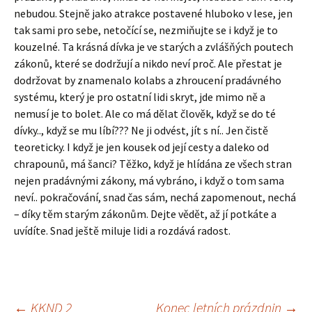
nebudou. Stejně jako atrakce postavené hluboko v lese, jen
tak sami pro sebe, netočící se, nezmiňujte se i když je to
kouzelné. Ta krásná dívka je ve starých a zvlášňých poutech
zákonů, které se dodržují a nikdo neví proč. Ale přestat je
dodržovat by znamenalo kolabs a zhroucení pradávného
systému, který je pro ostatní lidi skryt, jde mimo ně a
nemusí je to bolet. Ale co má dělat člověk, když se do té
dívky.., když se mu líbí??? Ne ji odvést, jít s ní.. Jen čistě
teoreticky. I když je jen kousek od její cesty a daleko od
chrapounů, má šanci? Těžko, když je hlídána ze všech stran
nejen pradávnými zákony, má vybráno, i když o tom sama
neví.. pokračování, snad čas sám, nechá zapomenout, nechá
– díky těm starým zákonům. Dejte vědět, až jí potkáte a
uvídíte. Snad ještě miluje lidi a rozdává radost.
←
KKND 2
Konec letních prázdnin
→