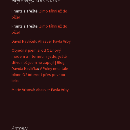
Nejnovější komentáře
Franta z Třeště
:
Zimo táhni už do
píče!
Franta z Třeště
:
Zimo táhni už do
píče!
David Havlíček
:
Ahasver Pavla Vrby
Objednal jsem si od O2 nový
modem a internet mi jede, ještě
dříve než jsem ho zapojil | Blog
Davida Havlíčka
:
V Polný neustále
blbne O2 internet přes pevnou
linku
Marie Vrbová
:
Ahasver Pavla Vrby
Archivy