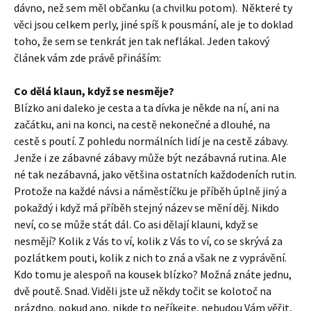
dávno, než sem měl občanku (a chvilku potom). Některé ty
věci jsou celkem perly, jiné spíš k pousmání, ale je to doklad
toho, že sem se tenkrát jen tak neflákal. Jeden takový
článek vám zde právě přináším:
Co dělá klaun, když se nesměje?
Blízko ani daleko je cesta a ta dívka je někde na ní, ani na
začátku, ani na konci, na cestě nekonečné a dlouhé, na
cestě s poutí. Z pohledu normálních lidí je na cestě zábavy.
Jenže i ze zábavné zábavy může být nezábavná rutina. Ale
né tak nezábavná, jako většina ostatních každodeních rutin.
Protože na každé návsi a náměstíčku je příběh úplně jiný a
pokaždý i když má příběh stejný název se mění děj. Nikdo
neví, co se může stát dál. Co asi dělají klauni, když se
nesmějí? Kolik z Vás to ví, kolik z Vás to ví, co se skrývá za
pozlátkem pouti, kolik z nich to zná a však ne z vyprávění.
Kdo tomu je alespoň na kousek blízko? Možná znáte jednu,
dvě poutě. Snad. Viděli jste už někdy točit se kolotoč na
prázdno, pokud ano, nikde to neříkejte, nebudou Vám věřit,