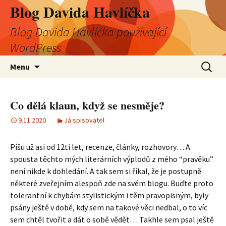
Blog Davida Havlíčka
Blog Davida Havlíčka používající
WordPress
Přejít
Vyhledá
Menu
k
obsahu
webu
Co dělá klaun, když se nesměje?
9.11.2020
Já spisovatel
Píšu už asi od 12ti let, recenze, články, rozhovory… A
spousta těchto mých literárních výplodů z mého “pravěku”
není nikde k dohledání. A tak sem si říkal, že je postupně
některé zveřejním alespoň zde na svém blogu. Buďte proto
tolerantní k chybám stylistickým i těm pravopisným, byly
psány ještě v době, kdy sem na takové věci nedbal, o to víc
sem chtěl tvořit a dát o sobě vědět… Takhle sem psal ještě