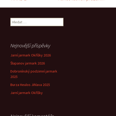
Navigace
pro
Vyhledávání
příspěvek
Nejnovější příspěvky
Jarní jarmark Okříšky 2026
Šlapanov jarmark 2026
Dobronínský podzimní jarmark
2025
Burza Heulos Jihlava 2025
Jarní jarmark Okříšky