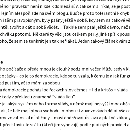
ého “pravěku” není nikde k dohledání. A tak sem si říkal, že je po
eřejním alespoň zde na svém blogu. Buďte proto tolerantní k chy
m i těm pravopisným, byly psány ještě v době, kdy sem na takové vě
chtěl tvořit a dát o sobě vědět… Takhle sem psal ještě dávno, než
chvilku potom). Některé ty věci jsou celkem perly, jiné spíš k pous
oho, že sem se tenkrát jen tak neflákal. Jeden takový článek vám 
ie
ho počítače a přede mnou je dlouhý podzimní večer. Můžu tedy v kl
otázky – co je to demokracie, kde se tu vzala, k čemu je a jak fung
d pustím, ať to mám za sebou..
a demokracie pochází od řeckých slov démos = lid a kritós = vláda.
tedy v překladu znamená “vláda lidu”.
je jakýsi systém nebo forma vlády, v němž mají nejvyšší moc občan
tak, že lidé mají plnou svobodu, mohou si v uvozovkách dělat vše co 
omezovat ostatní občany – musí dodržovat ústavu a platné zákony
 představitele státu (kteří jim vyhovují) podle platných pravidel a