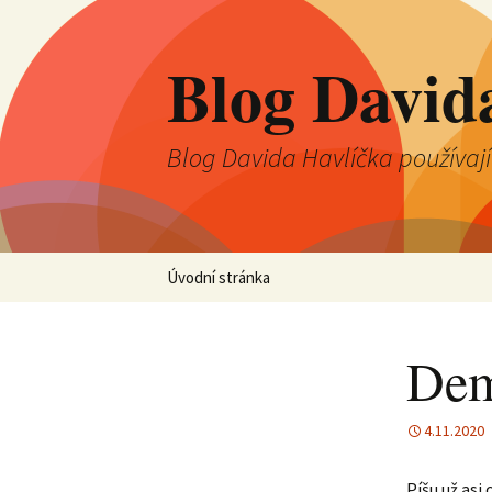
Blog David
Blog Davida Havlíčka používaj
Přejít
Úvodní stránka
k
obsahu
webu
Dem
4.11.2020
Píšu už asi