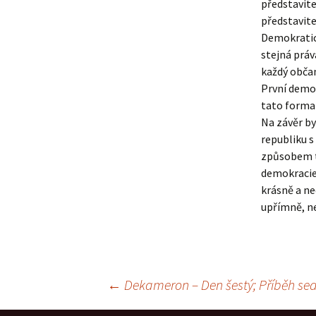
představitel
představite
Demokratick
stejná práv
každý občan
První demok
tato forma 
Na závěr by
republiku s
způsobem to
demokracie 
krásně a ne
upřímně, ne
Navigace
←
Dekameron – Den šestý; Příběh s