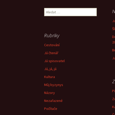
pro
Vyhledávání
N
příspěvek
J
Š
Rubriky
D
2
Cestování
B
Já čtenář
J
Já spisovatel
Já, já, já
Kultura
Z
Můj byzynys
Př
Názory
Z
Nezařazené
K
Počítače
Č