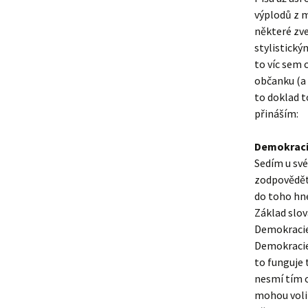
výplodů z m
některé zv
stylistický
to víc sem 
občanku (a 
to doklad t
přináším:
Demokrac
Sedím u své
zodpovědět 
do toho hne
Základ slov
Demokracie 
Demokracie 
to funguje 
nesmí tím 
mohou volit