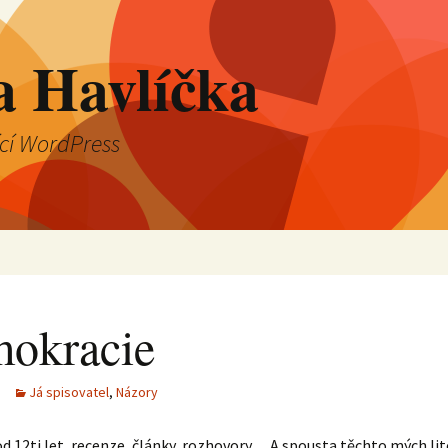
a Havlíčka
ící WordPress
okracie
Já spisovatel
,
Názory
 od 12ti let, recenze, články, rozhovory… A spousta těchto mých li