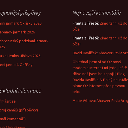
ejnovější příspěvky
Nejnovější komentáře
arní jarmark Okříšky 2026
Franta z Třeště
:
Zimo táhni už do
píče!
lapanov jarmark 2026
Franta z Třeště
:
Zimo táhni už do
obronínský podzimní jarmark
píče!
025
David Havlíček
:
Ahasver Pavla Vr
urza Heulos Jihlava 2025
Objednal jsem si od O2 nový
arní jarmark Okříšky
modem a internet mi jede, ještě
dříve než jsem ho zapojil | Blog
Davida Havlíčka
:
V Polný neustál
blbne O2 internet přes pevnou
ákladní informace
linku
Marie Vrbová
:
Ahasver Pavla Vrb
ihlásit se
droj kanálů (příspěvky)
anál komentářů
eská lokalizace