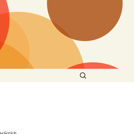
Vyhledávání
terárních