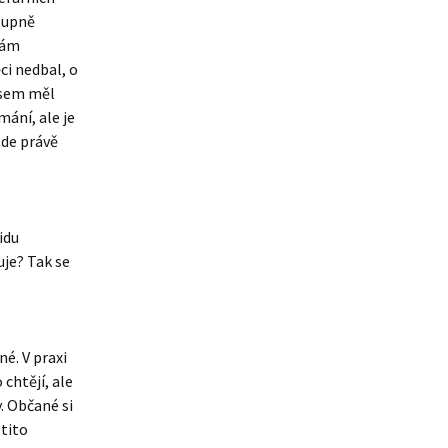
stupně
bám
ci nedbal, o
 sem měl
mání, ale je
zde právě
idu
uje? Tak se
é. V praxi
chtějí, ale
. Občané si
 tito