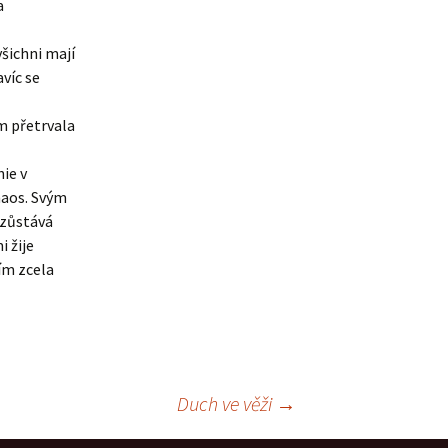
a
šichni mají
víc se
ám přetrvala
ie v
haos. Svým
 zůstává
 žije
ím zcela
Duch ve věži
→