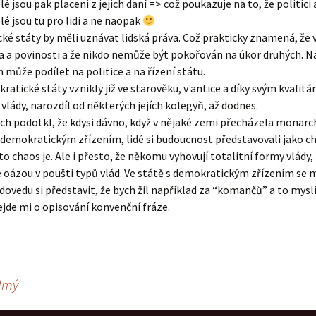
é jsou pak placeni z jejich daní => což poukazuje na to, že politici 
lé jsou tu pro lidi a ne naopak
é státy by měli uznávat lidská práva. Což prakticky znamená, že v
a a povinosti a že nikdo nemůže být pokořován na úkor druhých. Na
 může podílet na politice a na řízení státu.
ratické státy vznikly již ve starověku, v antice a díky svým kvalit
vlády, narozdíl od některých jejích kolegyň, až dodnes.
ch podotkl, že kdysi dávno, když v nějaké zemi přecházela monarch
 demokratickým zřízením, lidé si budoucnost představovali jako c
 chaos je. Ale i přesto, že někomu vyhovují totalitní formy vlády,
oázou v poušti typů vlád. Ve státě s demokratickým zřízením se mi
dovedu si představit, že bych žil například za “komančů” a to mysl
jde mi o opisování konvenční fráze.
edmý