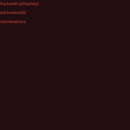
droj kanálů (příspěvky)
anál komentářů
eská lokalizace