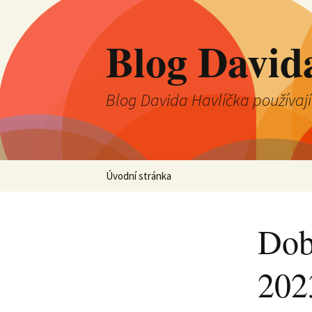
Blog David
Blog Davida Havlíčka používaj
Přejít
Úvodní stránka
k
obsahu
webu
Dob
202