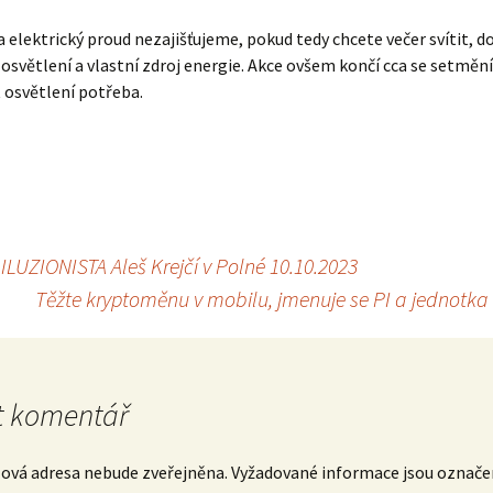
a elektrický proud nezajišťujeme, pokud tedy chcete večer svítit, do
í osvětlení a vlastní zdroj energie. Akce ovšem končí cca se setměn
 osvětlení potřeba.
ILUZIONISTA Aleš Krejčí v Polné 10.10.2023
Těžte kryptoměnu v mobilu, jmenuje se PI a jednotka
 komentář
lová adresa nebude zveřejněna.
Vyžadované informace jsou označ