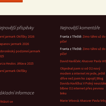
ejnovější příspěvky
Nejnovější komentáře
arní jarmark Okříšky 2026
Franta z Třeště
:
Zimo táhni už do
píče!
lapanov jarmark 2026
Franta z Třeště
:
Zimo táhni už do
obronínský podzimní jarmark
píče!
025
David Havlíček
:
Ahasver Pavla Vr
urza Heulos Jihlava 2025
Objednal jsem si od O2 nový
arní jarmark Okříšky
modem a internet mi jede, ještě
dříve než jsem ho zapojil | Blog
Davida Havlíčka
:
V Polný neustál
blbne O2 internet přes pevnou
ákladní informace
linku
Marie Vrbová
:
Ahasver Pavla Vrb
ihlásit se