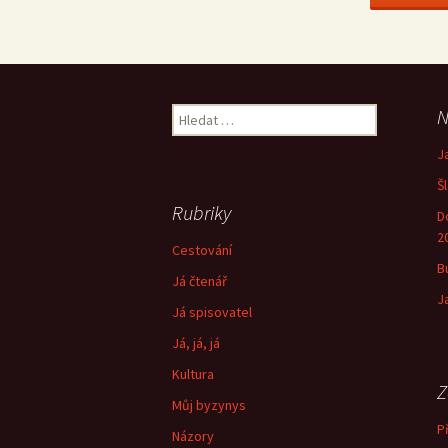
Vyhledávání
N
J
Š
Rubriky
D
2
Cestování
B
Já čtenář
J
Já spisovatel
Já, já, já
Kultura
Z
Můj byzynys
Př
Názory