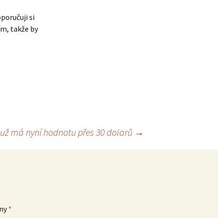
poručuji si
ím, takže by
 už má nyní hodnotu přes 30 dolarů
→
eny
*