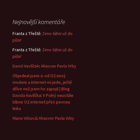
Nejnovější komentáře
Franta z Třeště
:
Zimo táhni už do
píče!
Franta z Třeště
:
Zimo táhni už do
píče!
David Havlíček
:
Ahasver Pavla Vrby
Objednal jsem si od O2 nový
modem a internet mi jede, ještě
dříve než jsem ho zapojil | Blog
Davida Havlíčka
:
V Polný neustále
blbne O2 internet přes pevnou
linku
Marie Vrbová
:
Ahasver Pavla Vrby