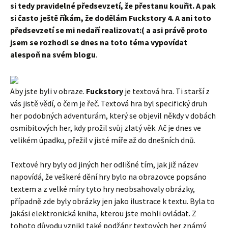
si tedy pravidelné předsevzetí, že přestanu kouřit. A pak
si často ještě říkám, že dodělám Fuckstory 4. A ani toto
předsevzetí se mi nedaří realizovat:( a asi právě proto
jsem se rozhodl se dnes na toto téma vypovídat
alespoň na svém blogu
.
Aby jste byli v obraze.
Fuckstory
je textová hra. Ti starší z
vás jistě vědí, o čem je řeč. Textová hra byl specifický druh
her podobných adventurám, který se objevil někdy v dobách
osmibitových her, kdy prožil svůj zlatý věk. Ač je dnes ve
velikém úpadku, přežil v jisté míře až do dnešních dnů.
Textové hry byly od jiných her odlišné tím, jak již název
napovídá, že veškeré dění hry bylo na obrazovce popsáno
textem a z velké míry tyto hry neobsahovaly obrázky,
případně zde byly obrázky jen jako ilustrace k textu. Byla to
jakási elektronická kniha, kterou jste mohli ovládat. Z
tohoto důvodu vznikl také podžánr textových her známý