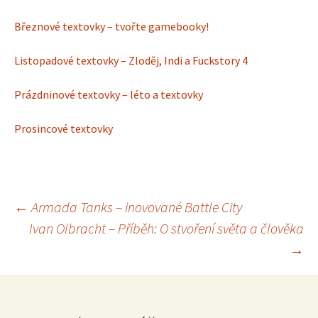
Březnové textovky – tvořte gamebooky!
Listopadové textovky – Zloděj, Indi a Fuckstory 4
Prázdninové textovky – léto a textovky
Prosincové textovky
Navigace
←
Armada Tanks – inovované Battle City
Ivan Olbracht – Příběh: O stvoření světa a člověka
pro
→
příspěvek