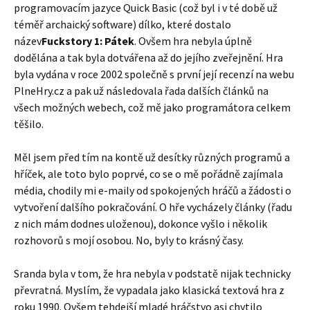
programovacím jazyce Quick Basic (což byl i v té době už
téměř archaický software) dílko, které dostalo
název
Fuckstory 1: Pátek
. Ovšem hra nebyla úplně
dodělána a tak byla dotvářena až do jejího zveřejnění. Hra
byla vydána v roce 2002 společně s první její recenzí na webu
PlneHry.cz a pak už následovala řada dalších článků na
všech možných webech, což mě jako programátora celkem
těšilo.
Měl jsem před tím na kontě už desítky různých programů a
hříček, ale toto bylo poprvé, co se o mě pořádně zajímala
média, chodily mi e-maily od spokojených hráčů a žádosti o
vytvoření dalšího pokračování. O hře vycházely články (řadu
z nich mám dodnes uloženou), dokonce vyšlo i několik
rozhovorů s mojí osobou. No, byly to krásný časy.
Sranda byla v tom, že hra nebyla v podstatě nijak technicky
převratná. Myslím, že vypadala jako klasická textová hra z
roku 1990. Ovšem tehdejší mladé hráčstvo asi chytilo