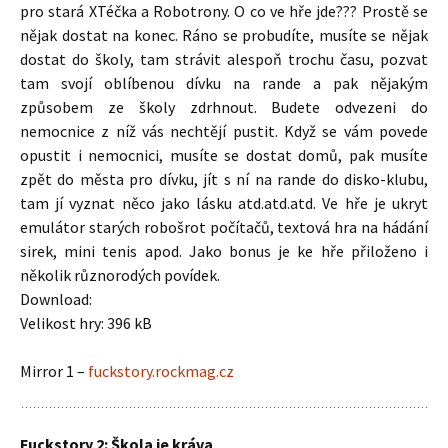
pro stará XTéčka a Robotrony. O co ve hře jde??? Prostě se
nějak dostat na konec. Ráno se probudíte, musíte se nějak
dostat do školy, tam strávit alespoň trochu času, pozvat
tam svojí oblíbenou dívku na rande a pak nějakým
způsobem ze školy zdrhnout. Budete odvezeni do
nemocnice z níž vás nechtějí pustit. Když se vám povede
opustit i nemocnici, musíte se dostat domů, pak musíte
zpět do města pro dívku, jít s ní na rande do disko-klubu,
tam jí vyznat něco jako lásku atd.atd.atd. Ve hře je ukryt
emulátor starých robošrot počítačů, textová hra na hádání
sirek, mini tenis apod. Jako bonus je ke hře přiloženo i
několik různorodých povídek.
Download:
Velikost hry: 396 kB
Mirror 1 –
fuckstory.rockmag.cz
Fuckstory 2: Škola je kráva