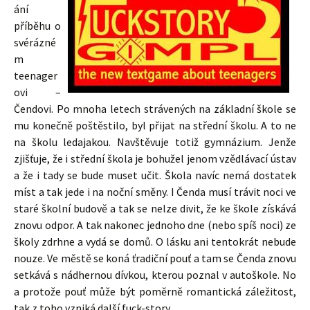
ání
příběhu o
svérázné
m
teenager
ovi –
Čendovi. Po mnoha letech strávených na základní škole se
mu konečně poštěstilo, byl přijat na střední školu. A to ne
na školu ledajakou. Navštěvuje totiž gymnázium. Jenže
zjišťuje, že i střední škola je bohužel jenom vzědlávací ústav
a že i tady se bude muset učit. Škola navíc nemá dostatek
míst a tak jede i na noční směny. I Čenda musí trávit noci ve
staré školní budově a tak se nelze divit, že ke škole získává
znovu odpor. A tak nakonec jednoho dne (nebo spíš noci) ze
školy zdrhne a vydá se domů. O lásku ani tentokrát nebude
nouze. Ve městě se koná ťradiční pouť a tam se Čenda znovu
setkává s nádhernou dívkou, kterou poznal v autoškole. No
a protože pouť může být poměrně romantická záležitost,
tak z toho vzniká další fuck-story.