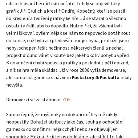
editor k psaní herních situací atd. Tehdy se objevil taky
grafik Jiří Grulich a kreslíř Ondřej Kopečný, kteří se pustili
do kreslení a tvoření grafiky ke hře. Já se staral o všechno
ostatní a řídil, aby to dopadlo. Nutno říci, že všichni byli
velmi šikovní, ovšem nějak se nám to nepovedlo dotáhnout
do konce, což byla asi především moje chyba, protože jsem
nebyl schopen řešit nečinnost některých členů a nechal
projekt dlouho válet v koutě bez jakéhokoliv pohybu vpřed.
K dokončení chybí spousta grafiky a poslední z pěti epizod,
z níž se hra měla skládat. Již v roce 2006 vyšla demoverze,
ale samotná gamesa s názvem
Fuckstory 4: Fuckulta
nikdy
nevyšla.
Demoverzi si lze stáhnout
ZDE
…
Samozřejmě, že myšlenky na dokončení hry mě nikdy
neopustily. Bohužel atributy jako čas, touha a odhodlání
gamesku dokončit mi nějak chybí nebo se objevují jen
sporadicky. Možná, že ji letos doděláme, ale slíbit to fakt