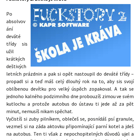
Po
absolvov
ání
deváté
třídy sis
užil
krátkých
deštivých
letních prázdnin a pak si opět nastoupil do deváté třídy –
propadl si a teď máš celý dlouhý rok na to, aby sis svojí
oblíbenou devítku pro velký úspěch zopakoval. A tak se
jednoho kalného podzimního dne probouzíš zimou ve svém
kutlochu a protože autobus do ústavu ti jede až za pět
minut, nemusíš nikam spěchat.
Vyčistíš si zuby pilníkem, oblečeš se, posnídáš psí granule,
vezmeš si na záda aktovku připomínající parní kotel a jdeš
na autobus. Ten ti však z nepochopitelných důvodů ujel a