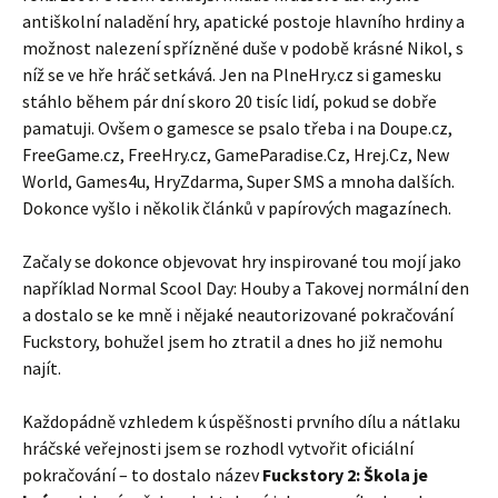
antiškolní naladění hry, apatické postoje hlavního hrdiny a
možnost nalezení spřízněné duše v podobě krásné Nikol, s
níž se ve hře hráč setkává. Jen na PlneHry.cz si gamesku
stáhlo během pár dní skoro 20 tisíc lidí, pokud se dobře
pamatuji. Ovšem o gamesce se psalo třeba i na Doupe.cz,
FreeGame.cz, FreeHry.cz, GameParadise.Cz, Hrej.Cz, New
World, Games4u, HryZdarma, Super SMS a mnoha dalších.
Dokonce vyšlo i několik článků v papírových magazínech.
Začaly se dokonce objevovat hry inspirované tou mojí jako
například Normal Scool Day: Houby a Takovej normální den
a dostalo se ke mně i nějaké neautorizované pokračování
Fuckstory, bohužel jsem ho ztratil a dnes ho již nemohu
najít.
Každopádně vzhledem k úspěšnosti prvního dílu a nátlaku
hráčské veřejnosti jsem se rozhodl vytvořit oficiální
pokračování – to dostalo název
Fuckstory 2: Škola je