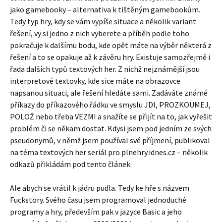
jako gamebooky – alternativa k tištěným gamebookům.
Tedy typ hry, kdy se vám vypíše situace a několik variant
řešení, vy si jedno z nich vyberete a příběh podle toho
pokračuje k dalšímu bodu, kde opět máte na výběr některá z
řešení a to se opakuje až k závěru hry. Existuje samozřejmě i
řada dalších typů textových her. Z nichž nejznámější jsou
interpretové textovky, kde sice máte na obrazovce
napsanou situaci, ale řešení hledáte sami. Zadáváte známé
příkazy do příkazového řádku ve smyslu JDI, PROZKOUMEJ,
POLOŽ nebo třeba VEZMI a snažíte se přijít na to, jak vyřešit
problém či se někam dostat. Kdysi jsem pod jedním ze svých
pseudonymů, v němž jsem používal své příjmení, publikoval
na téma textových her seriál pro plnehry.idnes.cz – několik
odkazů přikládám pod tento článek.
Ale abych se vrátil k jádru pudla. Tedy ke hře s názvem
Fuckstory. Svého času jsem programoval jednoduché
programy a hry, především pak v jazyce Basic a jeho