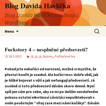
Blog Davida Havlíčka
Blog Davida Havlíčka používající
WordPress
Přejít
Vyhledá
Menu
k
obsahu
webu
Fuckstory 4 – nesplněné předsevzetí?
28.5.2013
Já, já, já
,
Názory
,
Počítačové hry
Pokud jste nekuřáci od narození, možná si myslíte, že
přestat kouřit je snadné. Ale kuřáci moc dobře vědí, jak
je těžké bojovat s vůlí a jak nefungují předsevzetí. Já
osobně si toto předsevzetí dávám skoro denně. Nyní
spíš jen sám pro sebe, aby se mi po dalším nezdařeném
pokusu ostatní nikotinoví závisláci nepošklebovali s
oním pověstným “vítej zase mezi námi kuřáky!”. Dávám