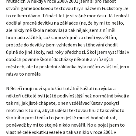
mutacích. A někdy v roce 2000/2001 jsem si pro radost
stvořil gamebookovou textovou hry s názvem Fuckstory. Je
to celkem dávno. Třináct let je strašně moc času. Já tenkrát
dodělal pracně devítku na základce (ne, že by mi to nešlo,
ale nikdy mě škola nebavila) a tak nějak jsem z ní měl
hromadu zážitků, což samozřejmě za chvíli vysvětlím,
protože do devítky jsem vzhledem ke stěhování chodil
úplně do jiné školy, než roky předchozí. Škol jsem vystřídal v
dobách povinné školní docházky několik a v různých
městech, ale ta poslední základka byla něčím zvláštní, jen v
názvu to neměla.
Někteří moji noví spolužáci totálně kašlali na výuku a
někteří učitelé byli ještě podivínštější než normálně bývají a
tak mi, jak jistě chápete, onen vzdělávací ústav poskytl
motivaci k tomu, abych udělal textovou hru z takovéhoto
školního prostředí a to jsem ještě musel hodně ubrat,
poněvadž by mi to stejně nikdo nevěřil. No a pojal jsem to
vlastně celé vskutku vesele a tak vzniklo v roce 2001 v