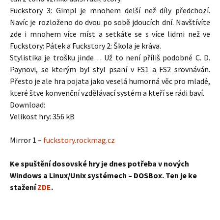
Fuckstory 3: Gimpl je mnohem delší než díly předchozí.
Navíc je rozloženo do dvou po sobě jdoucích dní. Navštívíte
zde i mnohem více míst a setkáte se s více lidmi než ve
Fuckstory: Pátek a Fuckstory 2: Škola je kráva.
Stylistika je trošku jinde… Už to není příliš podobné C. D.
Paynovi, se kterým byl styl psaní v FS1 a FS2 srovnáván.
Přesto je ale hra pojata jako veselá humorná věc pro mladé,
které štve konvenční vzdělávací systém a kteří se rádi baví.
Download:
Velikost hry: 356 kB
Mirror 1 –
fuckstory.rockmag.cz
Ke spuštění dosovské hry je dnes potřeba v nových
Windows a Linux/Unix systémech – DOSBox. Ten je ke
stažení
ZDE
.