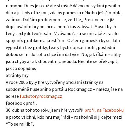
nemohu. Dnes je to už ale strašně dávno od vydání prvního
díla a je tedy otázkou, zda by gameska někoho ještě mohla
zajímat. Dalším problémem je, že The_Pretender se již
dopisováním hry nechce a nemá čas zabývat. Musel bych
tedy texty dotvořit sám. V závanu času se mi také ztratilo
spojení s grafikem a kreslířem. Ovšem gameska by se dala
vypustit i bez grafiky, texty bych dopsat mohl, poslední
dobou se mi do toho chce čím dál více. No, jak říkám – sliby
jsou chyby a tak slibovat nic nebudu. Nechte se překvapit,
jak to dopadne.
Stránky hry
V roce 2006 byly hře vytvořeny oficiální stránky na
subdoméně hudebního portálu Rockmag.cz – nalézají se na
adrese
fuckstory.rockmag.cz
Facebook profil
30. dubna tohoto roku jsem hře vytvořil
profil na Facebooku
a proto všichni, kdo hru mají rádi – rozhodně si ji dejte mezi
“To se mi líbí”.