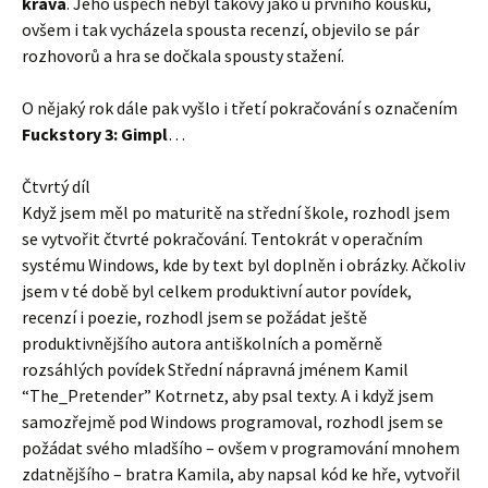
kráva
. Jeho úspěch nebyl takový jako u prvního kousku,
ovšem i tak vycházela spousta recenzí, objevilo se pár
rozhovorů a hra se dočkala spousty stažení.
O nějaký rok dále pak vyšlo i třetí pokračování s označením
Fuckstory 3: Gimpl
…
Čtvrtý díl
Když jsem měl po maturitě na střední škole, rozhodl jsem
se vytvořit čtvrté pokračování. Tentokrát v operačním
systému Windows, kde by text byl doplněn i obrázky. Ačkoliv
jsem v té době byl celkem produktivní autor povídek,
recenzí i poezie, rozhodl jsem se požádat ještě
produktivnějšího autora antiškolních a poměrně
rozsáhlých povídek Střední nápravná jménem Kamil
“The_Pretender” Kotrnetz, aby psal texty. A i když jsem
samozřejmě pod Windows programoval, rozhodl jsem se
požádat svého mladšího – ovšem v programování mnohem
zdatnějšího – bratra Kamila, aby napsal kód ke hře, vytvořil