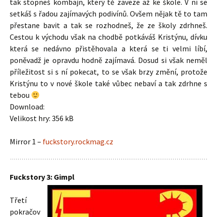
tak stopneš kombajn, který tě zaveze až ke škole. V ní se
setkáš s řadou zajímavých podivínů. Ovšem nějak tě to tam
přestane bavit a tak se rozhodneš, že ze školy zdrhneš.
Cestou k východu však na chodbě potkáváš Kristýnu, dívku
která se nedávno přistěhovala a která se ti velmi líbí,
poněvadž je opravdu hodně zajímavá. Dosud si však neměl
příležitost si s ní pokecat, to se však brzy změní, protože
Kristýnu to v nové škole také vůbec nebaví a tak zdrhne s
tebou
Download:
Velikost hry: 356 kB
Mirror 1 –
fuckstory.rockmag.cz
Fuckstory 3: Gimpl
Třetí
pokračov