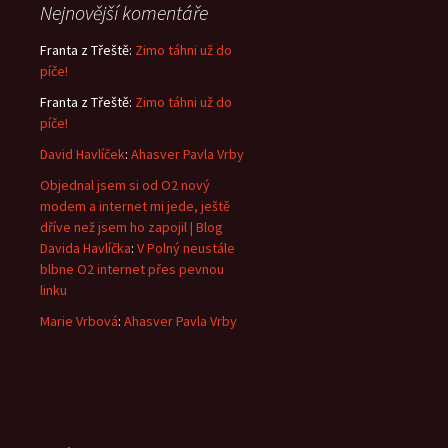
Nejnovější komentáře
Franta z Třeště
:
Zimo táhni už do
píče!
Franta z Třeště
:
Zimo táhni už do
píče!
David Havlíček
:
Ahasver Pavla Vrby
Objednal jsem si od O2 nový
modem a internet mi jede, ještě
dříve než jsem ho zapojil | Blog
Davida Havlíčka
:
V Polný neustále
blbne O2 internet přes pevnou
linku
Marie Vrbová
:
Ahasver Pavla Vrby