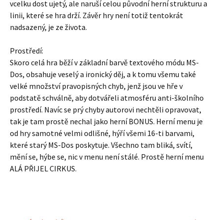
vcelku dost ujetý, ale naruší celou původní herní strukturu a
linii, které se hra drží. Závěr hry není totiž tentokrát
nadsazený, je ze života.
Prostředí:
Skoro celá hra běží v základní barvě textového módu MS-
Dos, obsahuje veselý a ironický děj, a k tomu všemu také
velké množství pravopisných chyb, jenž jsou ve hře v
podstatě schválně, aby dotvářeli atmosféru anti-školního
prostředí. Navíc se prý chyby autorovi nechtěli opravovat,
tak je tam prostě nechal jako herní BONUS. Herní menu je
od hry samotné velmi odlišné, hýří všemi 16-ti barvami,
které starý MS-Dos poskytuje. Všechno tam bliká, svítí,
mění se, hýbe se, nic v menu není stálé. Prostě herní menu
ALÁ PŘIJEL CIRKUS.