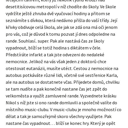
desetitisícovou metropolí v níž chodíte do školy. Ve škole
vydržíte ještě zhruba dvě vyučovací hodiny a přitom se
seznámíte s dívkou, která nedávno přišla do vaší třídy. Její
křivky obdivuje celá škola, ale jak se zdá ona má oči jenom
pro vás, což je důvod k tomu pozvat jí dnes odpoledne na
rande. Souhlasí.. super. Pak ale nastává čas ze školy
vypadnout, blíží se totiž hodina s diktátem v čele.
Předstíráte infarkt a tak jste odvezeni do nedaleké
nemocnice. Jelikož na vás však jeden z doktorů chce
otestovat eutanázii, musíte utéct. Cestou z nemocnice na
autobus potkáváte různé lidi, včetně své sestřenice Karla,
ale na autobus se dostatnete včas. Přijedete domů, chvilku
se tam nudíte a pak konečně nastane čas jet zpět do
velkoměsta a využít zamluvené rande. Vyzvednete krásku
Nikol s níž jste si ono rande domluvili a společně valíte do
místního music-clubu. V music-clubu je mnoho možností co
dělat a tak je samozřejmě skoro všechny využijete. Pak
nastane čas vypadnout… blíží se konec hry. Který je opět