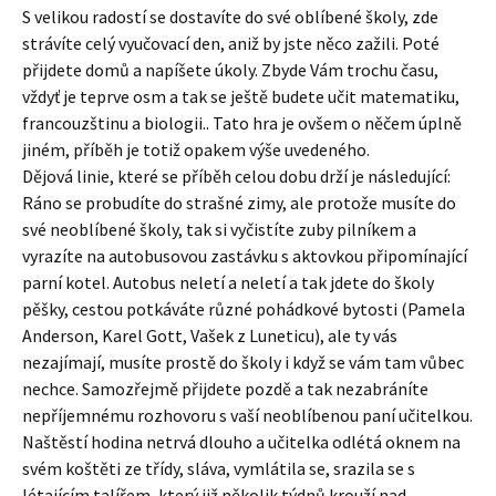
S velikou radostí se dostavíte do své oblíbené školy, zde
strávíte celý vyučovací den, aniž by jste něco zažili. Poté
přijdete domů a napíšete úkoly. Zbyde Vám trochu času,
vždyť je teprve osm a tak se ještě budete učit matematiku,
francouzštinu a biologii.. Tato hra je ovšem o něčem úplně
jiném, příběh je totiž opakem výše uvedeného.
Dějová linie, které se příběh celou dobu drží je následující:
Ráno se probudíte do strašné zimy, ale protože musíte do
své neoblíbené školy, tak si vyčistíte zuby pilníkem a
vyrazíte na autobusovou zastávku s aktovkou připomínající
parní kotel. Autobus neletí a neletí a tak jdete do školy
pěšky, cestou potkáváte různé pohádkové bytosti (Pamela
Anderson, Karel Gott, Vašek z Luneticu), ale ty vás
nezajímají, musíte prostě do školy i když se vám tam vůbec
nechce. Samozřejmě přijdete pozdě a tak nezabráníte
nepříjemnému rozhovoru s vaší neoblíbenou paní učitelkou.
Naštěstí hodina netrvá dlouho a učitelka odlétá oknem na
svém koštěti ze třídy, sláva, vymlátila se, srazila se s
létajícím talířem, který již několik týdnů krouží nad