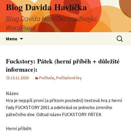
Blog Davida Havlíčka
Blog Davida Havlíčka používající
WordPress
Přejít
Vyhledá
Menu
k
obsahu
webu
Fuckstory: Pátek (herní příběh + důležité
informace):
13.11.2020
Počítače
,
Počítačové hry
Název:
Hra je nejspíš první (a přitom poslední) textová hra z herní
řady FUCKSTORY 2001 a odehrává se jednoho zimního
pátečního dne. Odtud název FUCKSTORY: PÁTEK
Herní příběh: