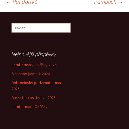
Navigace
←
Pár dotyků
Pampuch
→
pro
Vyhledávání
příspěvek
Nejnovější příspěvky
Jarní jarmark Okříšky 2026
Šlapanov jarmark 2026
Dobronínský podzimní jarmark
2025
Burza Heulos Jihlava 2025
Jarní jarmark Okříšky