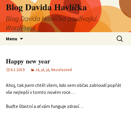
Blog Davida Havlíčka
Blog Davida Havlíčka používající
WordPress
Přejít
Vyhledá
Menu
k
obsahu
webu
Happy new year
6.1.2019
Já, já, já
,
Nezařazené
Ahoj, tak jsem chtěl všem, kdo sem občas zabloudí popřát
vše nejlepší v tomto novém roce…
Buďte šťastní a ať vám funguje zdraví…