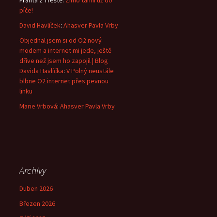
Franta z Třeště
:
Zimo táhni už do
píče!
David Havlíček
:
Ahasver Pavla Vrby
Objednal jsem si od O2 nový
modem a internet mi jede, ještě
dříve než jsem ho zapojil | Blog
Davida Havlíčka
:
V Polný neustále
blbne O2 internet přes pevnou
linku
Marie Vrbová
:
Ahasver Pavla Vrby
Archivy
Duben 2026
Březen 2026