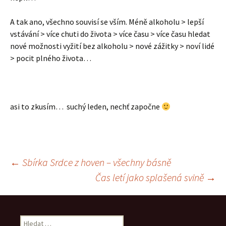
A tak ano, všechno souvisí se vším. Méně alkoholu > lepší
vstávání > více chuti do života > více času > více času hledat
nové možnosti vyžití bez alkoholu > nové zážitky > noví lidé
> pocit plného života…
asi to zkusím… suchý leden, nechť započne
Navigace
←
Sbírka Srdce z hoven – všechny básně
Čas letí jako splašená svině
→
pro
Vyhledávání