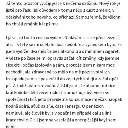
Já tento prostor využiji ještě k něčemu dalšímu. Nový rok je
jistě pro řadu lidí důvodem k tomu něco zkusit změnit, v
očekávání toho nového, co přichází. Samozřejmě, že všichni
ho chtěji změnit k lepšímu.
I já se asi touto cestou vydám. Nedávám si sice předsevzetí,
ale… v létě se mi udělalo dost nedobře a výsledkem bylo, že
jsem vydržel dva měsíce bez alkoholu a s minimem cigaret.
A vězte po čase se mi opravdu začali dít změny, kdy jsem se
sice cítil občas izolován a sám, protože jsem nikam moc
nechodil, ale zdravotně to mělo na mě pozitivní vliv, v
listopadu jsem se pak vrátil do zajetých kolejí a začal opět
pít. A tudíž mám srovnání. Zjistil jsem, že alkohol mi sice
krátkodobě dělá večer radost a umožňuje být večer ve
společnosti lidí, jeho pravidelná konzumace mi však naopak
hodně ubírá, ať už na síle, čase i energii. O penězích
nemluvě, ale člověk by je v opačném případě dal za jiné
kratochvíle. Cítil jsem se veselejší a energičtější když sem
nepil…