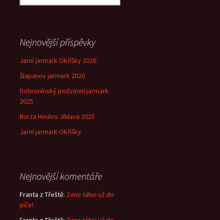
příspěvek
Nejnovější příspěvky
Jarní jarmark Okříšky 2026
Šlapanov jarmark 2026
Dobronínský podzimní jarmark
2025
Burza Heulos Jihlava 2025
Jarní jarmark Okříšky
Nejnovější komentáře
Franta z Třeště
:
Zimo táhni už do
píče!