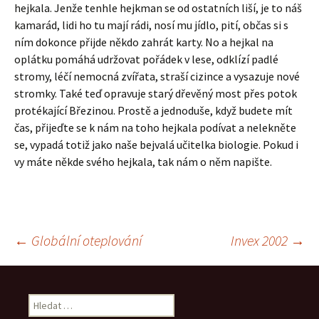
hejkala. Jenže tenhle hejkman se od ostatních liší, je to náš
kamarád, lidi ho tu mají rádi, nosí mu jídlo, pití, občas si s
ním dokonce přijde někdo zahrát karty. No a hejkal na
oplátku pomáhá udržovat pořádek v lese, odklízí padlé
stromy, léčí nemocná zvířata, straší cizince a vysazuje nové
stromky. Také teď opravuje starý dřevěný most přes potok
protékající Březinou. Prostě a jednoduše, když budete mít
čas, přijeďte se k nám na toho hejkala podívat a nelekněte
se, vypadá totiž jako naše bejvalá učitelka biologie. Pokud i
vy máte někde svého hejkala, tak nám o něm napište.
Navigace
←
Globální oteplování
Invex 2002
→
pro
Vyhledávání