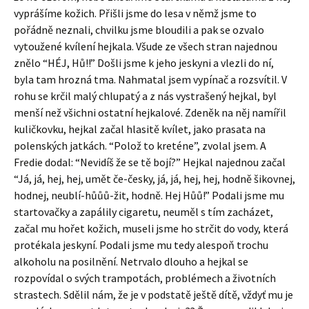
vyprášíme kožich. Přišli jsme do lesa v němž jsme to
pořádně neznali, chvilku jsme bloudili a pak se ozvalo
vytoužené kvílení hejkala. Všude ze všech stran najednou
znělo “HÉJ, Hů!!” Došli jsme k jeho jeskyni a vlezli do ní,
byla tam hrozná tma. Nahmatal jsem vypínač a rozsvítil. V
rohu se krčil malý chlupatý a z nás vystrašený hejkal, byl
menší než všichni ostatní hejkalové. Zdeněk na něj namířil
kuličkovku, hejkal začal hlasitě kvílet, jako prasata na
polenských jatkách. “Polož to kreténe”, zvolal jsem. A
Fredie dodal: “Nevidíš že se tě bojí?” Hejkal najednou začal
“Já, já, hej, hej, umět če-česky, já, já, hej, hej, hodně šikovnej,
hodnej, neublí-hůůů-žit, hodně. Hej Hůů!” Podali jsme mu
startovačky a zapálily cigaretu, neuměl s tím zacházet,
začal mu hořet kožich, museli jsme ho strčit do vody, která
protékala jeskyní. Podali jsme mu tedy alespoň trochu
alkoholu na posilnění. Netrvalo dlouho a hejkal se
rozpovídal o svých trampotách, problémech a životních
strastech. Sdělil nám, že je v podstatě ještě dítě, vždyť mu je