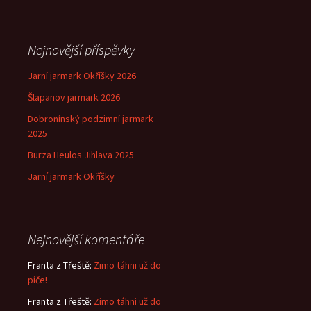
příspěvek
Nejnovější příspěvky
Jarní jarmark Okříšky 2026
Šlapanov jarmark 2026
Dobronínský podzimní jarmark
2025
Burza Heulos Jihlava 2025
Jarní jarmark Okříšky
Nejnovější komentáře
Franta z Třeště
:
Zimo táhni už do
píče!
Franta z Třeště
:
Zimo táhni už do