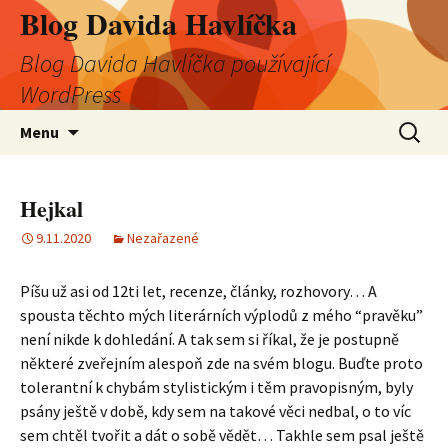
Blog Davida Havlíčka
Blog Davida Havlíčka používající
WordPress
Přejít
Vyhledá
Menu
k
obsahu
webu
Hejkal
9.11.2020
Nezařazené
Píšu už asi od 12ti let, recenze, články, rozhovory… A
spousta těchto mých literárních výplodů z mého “pravěku”
není nikde k dohledání. A tak sem si říkal, že je postupně
některé zveřejním alespoň zde na svém blogu. Buďte proto
tolerantní k chybám stylistickým i těm pravopisným, byly
psány ještě v době, kdy sem na takové věci nedbal, o to víc
sem chtěl tvořit a dát o sobě vědět… Takhle sem psal ještě