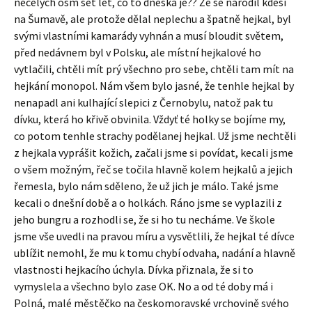
necelých osm set let, co to dneska je?? Že se narodil kdesi
na Šumavě, ale protože dělal neplechu a špatně hejkal, byl
svými vlastními kamarády vyhnán a musí bloudit světem,
před nedávnem byl v Polsku, ale místní hejkalové ho
vytlačili, chtěli mít prý všechno pro sebe, chtěli tam mít na
hejkání monopol. Nám všem bylo jasné, že tenhle hejkal by
nenapadl ani kulhající slepici z Černobylu, natož pak tu
dívku, která ho křivě obvinila. Vždyť té holky se bojíme my,
co potom tenhle strachy podělanej hejkal. Už jsme nechtěli
z hejkala vyprášit kožich, začali jsme si povídat, kecali jsme
o všem možným, řeč se točila hlavně kolem hejkalů a jejich
řemesla, bylo nám sděleno, že už jich je málo. Také jsme
kecali o dnešní době a o holkách. Ráno jsme se vyplazili z
jeho bungru a rozhodli se, že si ho tu necháme. Ve škole
jsme vše uvedli na pravou míru a vysvětlili, že hejkal té dívce
ublížit nemohl, že mu k tomu chybí odvaha, nadání a hlavně
vlastnosti hejkacího úchyla. Dívka přiznala, že si to
vymyslela a všechno bylo zase OK. No a od té doby má i
Polná, malé městěčko na českomoravské vrchovině svého