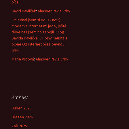
píče!
David Havlíček
:
Ahasver Pavla Vrby
Objednal jsem si od O2 nový
modem a internet mi jede, ještě
dříve než jsem ho zapojil | Blog
Davida Havlíčka
:
V Polný neustále
blbne O2 internet přes pevnou
linku
Marie Vrbová
:
Ahasver Pavla Vrby
Archivy
Duben 2026
Březen 2026
Září 2025