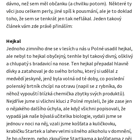
dávno, než sem měl občanku (a chvilku potom). Některé ty
věci jsou celkem perly, jiné spíš k pousmání, ale je to doklad
toho, že sem se tenkrát jen tak neflákal. Jeden takový
článek vám zde právě přináším:
Hejkal
Jednoho zimního dne se v lesích u nás u Polné usadil hejkal,
ale nebyl to hejkal obyčejný, tenhle byl takový divný, ošklivý
a chlupatý s bradavicí na nose. Ten hejkal přepadal hlavně
dívky a zatahoval je do svého brlohu, který si udělal z
medvědí jeskyně, jenž byla volná od té doby, co poslední
polenský brtník chcípl na otravu (napil se z rybníka, do
něhož vypouští blízká chemička zbytky svých produktů).
Nejdříve jsme si všichni kluci z Polné mysleli, že jde zase jen
o nějakého dalšího úchyla, ale když všichni popisovali, že
vypadá jak naše bývalá učitelka biologie, vydali jsme se
jednou v noci na něj, vzali jsme košťata a kuličkovku,
krabičku Startek a lahev velmi silného alkoholu v domnění,
že ho ožerem, nebo zkouříme Startkama a košťatama z něj