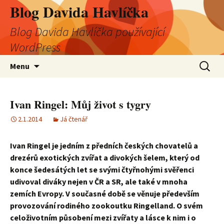
Blog Davida Havlíčka
Blog Davida Havlíčka používající
WordPress
Přejít
Vyhledá
Menu
k
obsahu
webu
Ivan Ringel: Můj život s tygry
2.1.2014
Já čtenář
Ivan Ringel je jedním z předních českých chovatelů a
drezérů exotických zvířat a divokých šelem, který od
konce šedesátých let se svými čtyřnohými svěřenci
udivoval diváky nejen v ČR a SR, ale také v mnoha
zemích Evropy. V současné době se věnuje především
provozování rodiného zookoutku Ringelland. O svém
celoživotním působení mezi zvířaty a lásce k nim i o