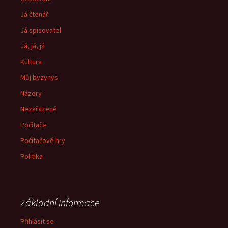
Já čtenář
Já spisovatel
Já, já, já
Kultura
Můj byzynys
Názory
Nezařazené
Počítače
Počítačové hry
Politika
Základní informace
Přihlásit se