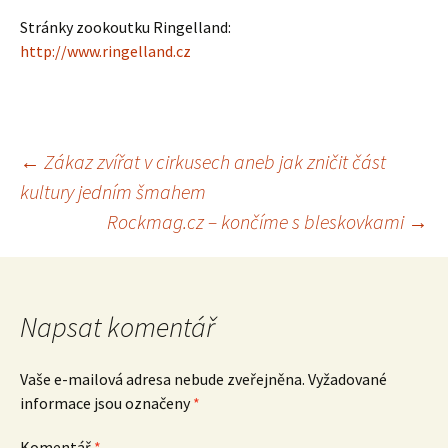
Stránky zookoutku Ringelland:
http://www.ringelland.cz
Navigace
←
Zákaz zvířat v cirkusech aneb jak zničit část
kultury jedním šmahem
pro
Rockmag.cz – končíme s bleskovkami
→
příspěvek
Napsat komentář
Vaše e-mailová adresa nebude zveřejněna.
Vyžadované
informace jsou označeny
*
Komentář
*