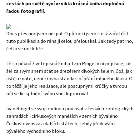
cestách po světě nyní vznikla krásná kniha doplněná
řadou fotografií.
Dnes přes noc jsem nespal. O půlnoci jsem totiž začal číst
tuto publikaci a do rána ji celou přelouskal. Jak tedy patrno,
četla se mi dobře.
Jě to pěkná životopisná kniha. Ivan Ringel v ní popisuje, jak
šel za svým snem stát se drezérem divokých šelem. Což, jak
jistě uznáte, není zrovna standartní přání mladého kluka. O
to těžší je jeho realizace, ale postupnými krůčky a tvrdou
píli se ke splnění svého snu dopracoval.
Ivan Ringel se svoji rodinou pracoval v českých zoologických
zahradách i cirkusových manéžích v zemích bývalého
Československa a dalších státech, tehdy především
bývalého východního bloku.