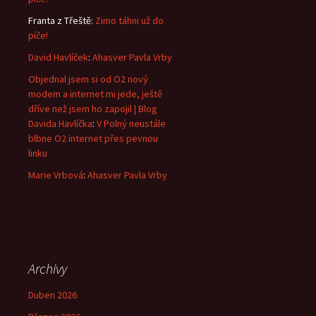
Franta z Třeště
:
Zimo táhni už do
píče!
David Havlíček
:
Ahasver Pavla Vrby
Objednal jsem si od O2 nový
modem a internet mi jede, ještě
dříve než jsem ho zapojil | Blog
Davida Havlíčka
:
V Polný neustále
blbne O2 internet přes pevnou
linku
Marie Vrbová
:
Ahasver Pavla Vrby
Archivy
Duben 2026