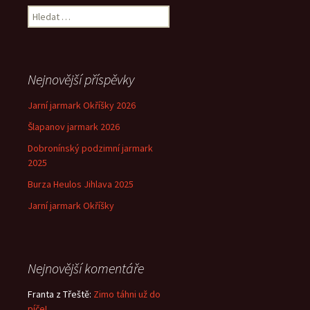
Vyhledávání
Nejnovější příspěvky
Jarní jarmark Okříšky 2026
Šlapanov jarmark 2026
Dobronínský podzimní jarmark
2025
Burza Heulos Jihlava 2025
Jarní jarmark Okříšky
Nejnovější komentáře
Franta z Třeště
:
Zimo táhni už do
píče!