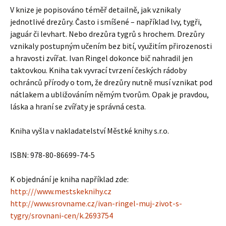
V knize je popisováno téměř detailně, jak vznikaly
jednotlivé drezůry. Často i smíšené – například lvy, tygři,
jaguár či levhart. Nebo drezůra tygrů s hrochem. Drezůry
vznikaly postupným učením bez bití, využitím přirozenosti
a hravosti zvířat. Ivan Ringel dokonce bič nahradil jen
taktovkou. Kniha tak vyvrací tvrzení českých rádoby
ochránců přírody o tom, že drezůry nutně musí vznikat pod
nátlakem a ubližováním němým tvorům. Opak je pravdou,
láska a hraní se zvířaty je správná cesta.
Kniha vyšla v nakladatelství Městké knihy s.r.o.
ISBN: 978-80-86699-74-5
K objednání je kniha například zde:
http:///www.mestskeknihy.cz
http://www.srovname.cz/ivan-ringel-muj-zivot-s-
tygry/srovnani-cen/k.2693754