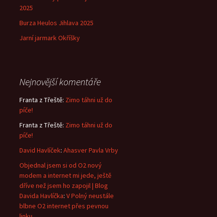
2025
Burza Heulos Jihlava 2025
Jarní jarmark Okříšky
Nejnovější komentáře
Franta z Třeště
:
Zimo táhni už do
píče!
Franta z Třeště
:
Zimo táhni už do
píče!
David Havlíček
:
Ahasver Pavla Vrby
Objednal jsem si od O2 nový
modem a internet mi jede, ještě
dříve než jsem ho zapojil | Blog
Davida Havlíčka
:
V Polný neustále
blbne O2 internet přes pevnou
linku