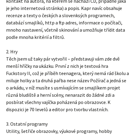
kontakt na autora, na kterém se nachází CD, případně jaká
je jeho internetová stránka) a popis. Kapr navíc obsahuje
recenze a texty o českých a slovenksých programech,
databází smajlíků, http a ftp adres, informace o počítači,
mnoho nastavení, včetně skinování a umožňuje třídit data
podle mnoha kritérií a filtrů.
2. Hry
Těch jsem už taky pár vytvořil – představuji vám zde dvě
menší hříčky na ukázku. První z nich je textová hra
Fuckstory II, což je příběh teenagera, který nemá rád školu a
miluje holky a ta druhá pařba nese název Požírač a jedná se
o arkádu, v níž musíte s usmívajícím se smajlíkem projet
různá bludiště a herní scény, nenarazit do žádné zdi a
posbírat všechny vajíčka poházená po obrazovce. K
dispozici je 70 levelů a editor pro tvorbu vlastních.
3. Ostatní programy
Utility, šetřiče obrazovky, výukové programy, hobby