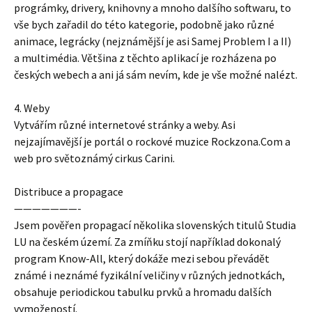
prográmky, drivery, knihovny a mnoho dalšího softwaru, to
vše bych zařadil do této kategorie, podobně jako různé
animace, legrácky (nejznámější je asi Samej Problem I a II)
a multimédia. Většina z těchto aplikací je rozházena po
českých webech a ani já sám nevím, kde je vše možné nalézt.
4. Weby
Vytvářím různé internetové stránky a weby. Asi
nejzajímavější je portál o rockové muzice Rockzona.Com a
web pro světoznámý cirkus Carini.
Distribuce a propagace
———————-
Jsem pověřen propagací několika slovenských titulů Studia
LU na českém území. Za zmíňku stojí například dokonalý
program Know-All, který dokáže mezi sebou převádět
známé i neznámé fyzikální veličiny v různých jednotkách,
obsahuje periodickou tabulku prvků a hromadu dalších
vymožeností.