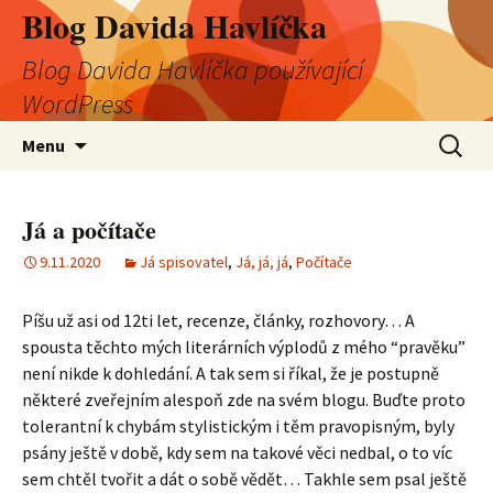
Blog Davida Havlíčka
Blog Davida Havlíčka používající
WordPress
Přejít
Vyhledá
Menu
k
obsahu
webu
Já a počítače
9.11.2020
Já spisovatel
,
Já, já, já
,
Počítače
Píšu už asi od 12ti let, recenze, články, rozhovory… A
spousta těchto mých literárních výplodů z mého “pravěku”
není nikde k dohledání. A tak sem si říkal, že je postupně
některé zveřejním alespoň zde na svém blogu. Buďte proto
tolerantní k chybám stylistickým i těm pravopisným, byly
psány ještě v době, kdy sem na takové věci nedbal, o to víc
sem chtěl tvořit a dát o sobě vědět… Takhle sem psal ještě