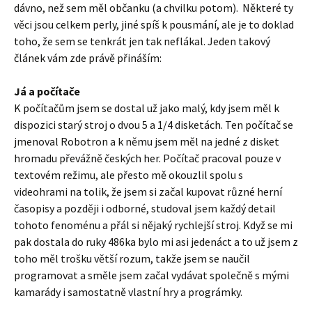
dávno, než sem měl občanku (a chvilku potom). Některé ty
věci jsou celkem perly, jiné spíš k pousmání, ale je to doklad
toho, že sem se tenkrát jen tak neflákal. Jeden takový
článek vám zde právě přináším:
Já a počítače
K počítačům jsem se dostal už jako malý, kdy jsem měl k
dispozici starý stroj o dvou 5 a 1/4 disketách. Ten počítač se
jmenoval Robotron a k němu jsem měl na jedné z disket
hromadu převážně českých her. Počítač pracoval pouze v
textovém režimu, ale přesto mě okouzlil spolu s
videohrami na tolik, že jsem si začal kupovat různé herní
časopisy a později i odborné, studoval jsem každý detail
tohoto fenoménu a přál si nějaký rychlejší stroj. Když se mi
pak dostala do ruky 486ka bylo mi asi jedenáct a to už jsem z
toho měl trošku větší rozum, takže jsem se naučil
programovat a směle jsem začal vydávat společně s mými
kamarády i samostatně vlastní hry a prográmky.