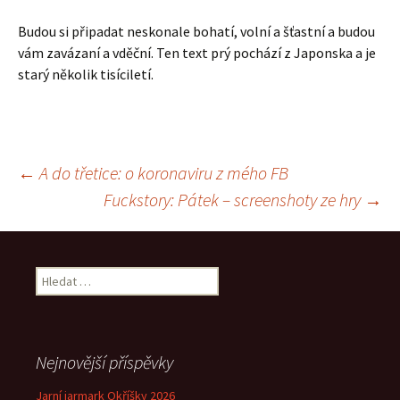
Budou si připadat neskonale bohatí, volní a šťastní a budou
vám zavázaní a vděční. Ten text prý pochází z Japonska a je
starý několik tisíciletí.
Navigace
←
A do třetice: o koronaviru z mého FB
Fuckstory: Pátek – screenshoty ze hry
→
pro
příspěvek
Vyhledávání
Nejnovější příspěvky
Jarní jarmark Okříšky 2026