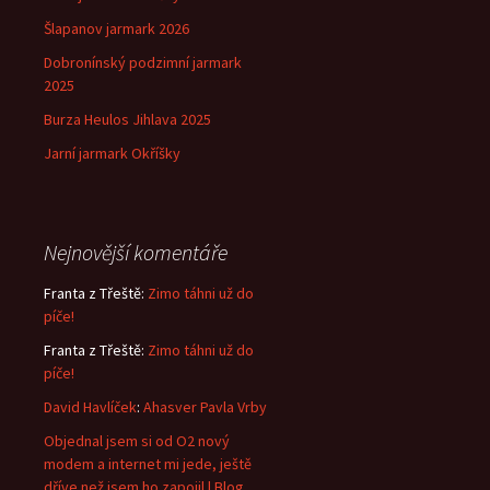
Šlapanov jarmark 2026
Dobronínský podzimní jarmark
2025
Burza Heulos Jihlava 2025
Jarní jarmark Okříšky
Nejnovější komentáře
Franta z Třeště
:
Zimo táhni už do
píče!
Franta z Třeště
:
Zimo táhni už do
píče!
David Havlíček
:
Ahasver Pavla Vrby
Objednal jsem si od O2 nový
modem a internet mi jede, ještě
dříve než jsem ho zapojil | Blog