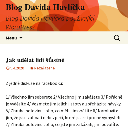
Blog Davida Havlíčka
Blog Davida Havlíčka používající
WordPress
Přejít
Vyhledá
Menu
k
obsahu
webu
Jak udělat lidi šťastné
9.4.2020
Nezařazené
Z jedné diskuse na facebooku:
1/ Všechno jim seberete 2/ Všechno jim zakážete 3/ Pořádně
je vyděsíte 4/ Vezmete jim jejich jistoty a zpřeházíte návyky.
5/ Zhruba polovinu toho, co měli, jim vrátíte 6/ Namluvíte
jim, že jste zahnali nebezpečí, které jste si pro ně vymysleli
7/ Zhruba polovinu toho, co jste jim zakázali, jim povolíte.