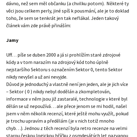
dávno, než sem měl občanku (a chvilku potom). Některé ty
věci jsou celkem perly, jiné spíš k pousmání, ale je to doklad
toho, že sem se tenkrát jen tak neflákal. Jeden takový
článek vám zde právě přináším:
Jamy
Uff… píše se duben 2000 a já si prohlížím staré zdrojové
kódy a v tom narazím na zdrojový kód toho úplně
nejstaršího Sektoru s označením Sektor 0, tento Sektor
nikdy nevyšel a už ani nevyjde.
Důvod je jednoduchý a vlastně není jen jeden, ale je jich více
– Sektor ( 0 ) nikdy nebyl dodělán a zkompletován,
informace v něm jsou již zastaralé, technologie v které byl
dělán se už nepoužívá… ale přece jenom se mi hodil, našel
jsem v něm několik recenzí, které ještě mohu využít, pokud
je trochu upravím a předělám (je v nich totiž mnoho
chyb…). Jednou z těch recenzí byla retro recenze na velmi
starou českou logickou hříčku z osmdesátých let nazvanou