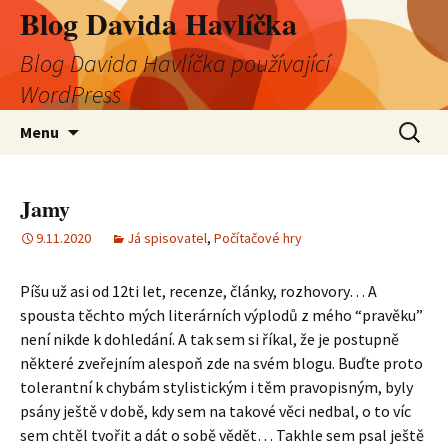
Blog Davida Havlíčka
Blog Davida Havlíčka používající
WordPress
Přejít
Vyhledá
Menu
k
obsahu
webu
Jamy
9.11.2020
Já spisovatel
,
Počítačové hry
Píšu už asi od 12ti let, recenze, články, rozhovory… A
spousta těchto mých literárních výplodů z mého “pravěku”
není nikde k dohledání. A tak sem si říkal, že je postupně
některé zveřejním alespoň zde na svém blogu. Buďte proto
tolerantní k chybám stylistickým i těm pravopisným, byly
psány ještě v době, kdy sem na takové věci nedbal, o to víc
sem chtěl tvořit a dát o sobě vědět… Takhle sem psal ještě