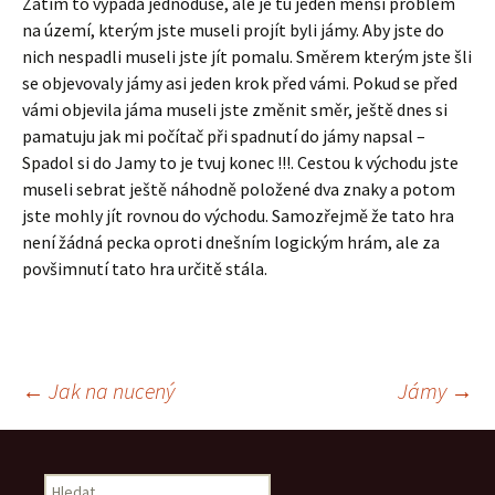
Zatím to vypadá jednoduše, ale je tu jeden menší problém
na území, kterým jste museli projít byli jámy. Aby jste do
nich nespadli museli jste jít pomalu. Směrem kterým jste šli
se objevovaly jámy asi jeden krok před vámi. Pokud se před
vámi objevila jáma museli jste změnit směr, ještě dnes si
pamatuju jak mi počítač při spadnutí do jámy napsal –
Spadol si do Jamy to je tvuj konec !!!. Cestou k východu jste
museli sebrat ještě náhodně položené dva znaky a potom
jste mohly jít rovnou do východu. Samozřejmě že tato hra
není žádná pecka oproti dnešním logickým hrám, ale za
povšimnutí tato hra určitě stála.
Navigace
←
Jak na nucený
Jámy
→
pro
Vyhledávání