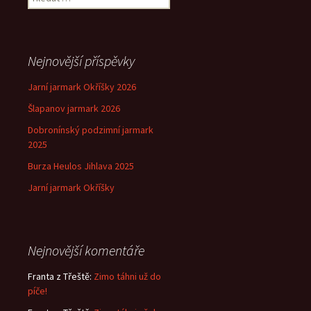
příspěvek
Nejnovější příspěvky
Jarní jarmark Okříšky 2026
Šlapanov jarmark 2026
Dobronínský podzimní jarmark
2025
Burza Heulos Jihlava 2025
Jarní jarmark Okříšky
Nejnovější komentáře
Franta z Třeště
:
Zimo táhni už do
píče!