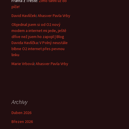
Franta z Třeště
:
Zimo táhni už do
píče!
David Havlíček
:
Ahasver Pavla Vrby
Objednal jsem si od O2 nový
modem a internet mi jede, ještě
dříve než jsem ho zapojil | Blog
Davida Havlíčka
:
V Polný neustále
blbne O2 internet přes pevnou
linku
Marie Vrbová
:
Ahasver Pavla Vrby
Archivy
Duben 2026
Březen 2026