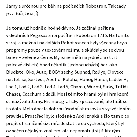
Jamy a určenou pro běh na počítačích Robotron. Tak tady
je… (užijte si jí)
Je tomu už hodně a hodně dávno. Já začínal pařit na
videohrách Pegasus a na počítači Robotron 1715. Na tomto
stroji a možná i na dalších Robotronech byly všechny hry a
programy pouze v textovém režimu a skládaly se ze dvou
barev – zelené a černé. My jsme měli na jedné 5 a čtvrt
palcové disketě hned několik (jednoduchých) her jako
Bludiste, Oko, Auto, BOBY sachy, Suphad, Rallye, Clovece
nezlob se, Sextest, Apollo, Kalaha, Hanoj, Hanoi, Ladder +,
Lad 1, Lad 2, Lad 3, Lad 4, Lad 5, Chamu, Wurmi, Sirky, Trifidi,
Chaser, Catchum a další. Mezi těmito hrami byla i hra která
se nazývala Jamy. Nic moc graficky zpracované, ale hrát se
to dalo. Měla docela dobrou úvodní obrazovku s vysvětlením
pravidel. Prostředí bylo složené z Ascii znaků a šlo tam o to
projít ohraničené území a dostat se do východu, který byl
označen nějakým znakem, ale nepamatuji si již kterým.