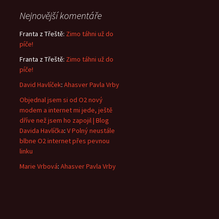
Nejnovější komentáře
Franta z Třeště
:
Zimo táhni už do
píče!
Franta z Třeště
:
Zimo táhni už do
píče!
David Havlíček
:
Ahasver Pavla Vrby
Objednal jsem si od O2 nový
modem a internet mi jede, ještě
dříve než jsem ho zapojil | Blog
Davida Havlíčka
:
V Polný neustále
blbne O2 internet přes pevnou
linku
Marie Vrbová
:
Ahasver Pavla Vrby