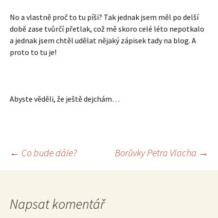
No a vlastně proč to tu píši? Tak jednak jsem měl po delší
době zase tvůrčí přetlak, což mě skoro celé léto nepotkalo
a jednak jsem chtěl udělat nějaký zápisek tady na blog. A
proto to tu je!
Abyste věděli, že ještě dejchám…
Navigace
←
Co bude dále?
Borůvky Petra Vlacha
→
pro
Napsat komentář