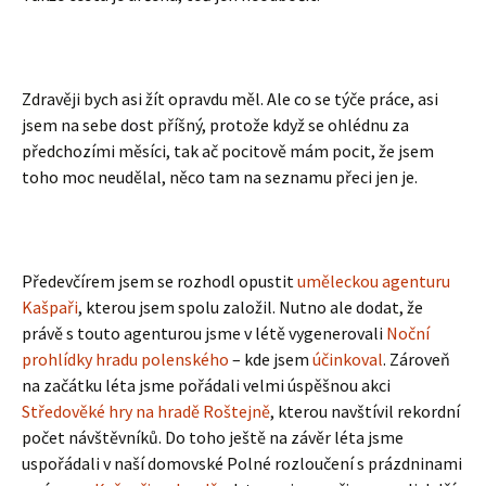
Zdravěji bych asi žít opravdu měl. Ale co se týče práce, asi
jsem na sebe dost příšný, protože když se ohlédnu za
předchozími měsíci, tak ač pocitově mám pocit, že jsem
toho moc neudělal, něco tam na seznamu přeci jen je.
Předevčírem jsem se rozhodl opustit
uměleckou agenturu
Kašpaři
, kterou jsem spolu založil. Nutno ale dodat, že
právě s touto agenturou jsme v létě vygenerovali
Noční
prohlídky hradu polenského
– kde jsem
účinkoval
. Zároveň
na začátku léta jsme pořádali velmi úspěšnou akci
Středověké hry na hradě Roštejně
, kterou navštívil rekordní
počet návštěvníků. Do toho ještě na závěr léta jsme
uspořádali v naší domovské Polné rozloučení s prázdninami