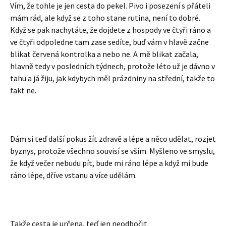
Vím, že tohle je jen cesta do pekel. Pivo i posezení s přáteli
mám rád, ale když se z toho stane rutina, není to dobré.
Když se pak nachytáte, že dojdete z hospody ve čtyři ráno a
ve čtyři odpoledne tam zase sedíte, buď vám v hlavě začne
blikat červená kontrolka a nebo ne. A mě blikat začala,
hlavně tedy v posledních týdnech, protože léto už je dávno v
tahu a já žiju, jak kdybych měl prázdniny na střední, takže to
fakt ne.
Dám si teď další pokus žít zdravě a lépe a něco udělat, rozjet
byznys, protože všechno souvisí se vším. Myšleno ve smyslu,
že když večer nebudu pít, bude mi ráno lépe a když mi bude
ráno lépe, dříve vstanu a více udělám.
Takže cesta je určena, teď jen neodbočit.