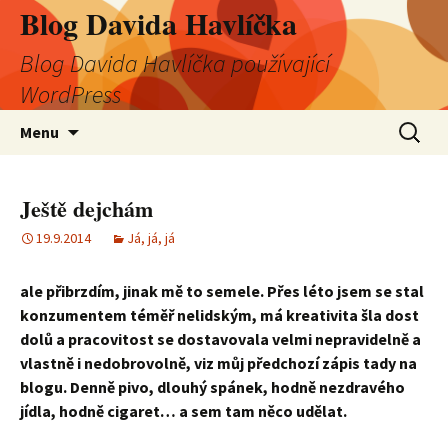
Blog Davida Havlíčka
Blog Davida Havlíčka používající
WordPress
Přejít
Vyhledá
Menu
k
obsahu
webu
Ještě dejchám
19.9.2014
Já, já, já
ale přibrzdím, jinak mě to semele. Přes léto jsem se stal
konzumentem téměř nelidským, má kreativita šla dost
dolů a pracovitost se dostavovala velmi nepravidelně a
vlastně i nedobrovolně, viz můj předchozí zápis tady na
blogu. Denně pivo, dlouhý spánek, hodně nezdravého
jídla, hodně cigaret… a sem tam něco udělat.