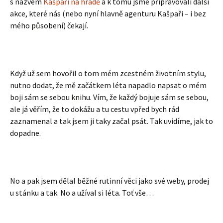
s názvem
Kašpaři na hradě
a k tomu jsme připravovali další
akce, které nás (nebo nyní hlavně agenturu Kašpaři – i bez
mého působení) čekají.
Když už sem hovořil o tom mém zcestném životním stylu,
nutno dodat, že mě začátkem léta napadlo napsat o mém
boji sám se sebou knihu. Vím, že každý bojuje sám se sebou,
ale já věřím, že to dokážu a tu cestu vpřed bych rád
zaznamenal a tak jsem ji taky začal psát. Tak uvidíme, jak to
dopadne.
No a pak jsem dělal běžné rutinní věci jako své weby, prodej
u stánku a tak. No a užíval si léta. Toť vše…