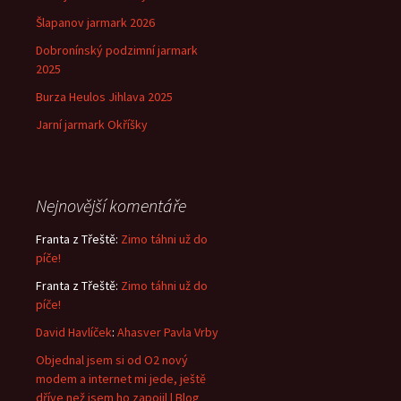
Šlapanov jarmark 2026
Dobronínský podzimní jarmark
2025
Burza Heulos Jihlava 2025
Jarní jarmark Okříšky
Nejnovější komentáře
Franta z Třeště
:
Zimo táhni už do
píče!
Franta z Třeště
:
Zimo táhni už do
píče!
David Havlíček
:
Ahasver Pavla Vrby
Objednal jsem si od O2 nový
modem a internet mi jede, ještě
dříve než jsem ho zapojil | Blog