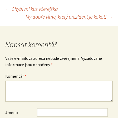
Navigace
←
Chybí mi kus včerejška
My dobře víme, který prezident je kokot!
→
pro
příspěvek
Napsat komentář
Vaše e-mailová adresa nebude zveřejněna.
Vyžadované
informace jsou označeny
*
Komentář
*
Jméno