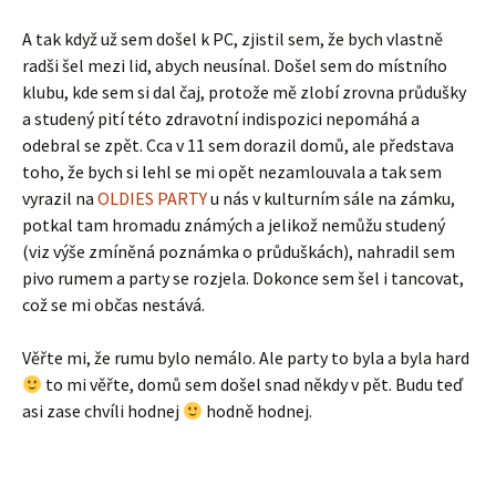
A tak když už sem došel k PC, zjistil sem, že bych vlastně
radši šel mezi lid, abych neusínal. Došel sem do místního
klubu, kde sem si dal čaj, protože mě zlobí zrovna průdušky
a studený pití této zdravotní indispozici nepomáhá a
odebral se zpět. Cca v 11 sem dorazil domů, ale představa
toho, že bych si lehl se mi opět nezamlouvala a tak sem
vyrazil na
OLDIES PARTY
u nás v kulturním sále na zámku,
potkal tam hromadu známých a jelikož nemůžu studený
(viz výše zmíněná poznámka o průduškách), nahradil sem
pivo rumem a party se rozjela. Dokonce sem šel i tancovat,
což se mi občas nestává.
Věřte mi, že rumu bylo nemálo. Ale party to byla a byla hard
to mi věřte, domů sem došel snad někdy v pět. Budu teď
asi zase chvíli hodnej
hodně hodnej.