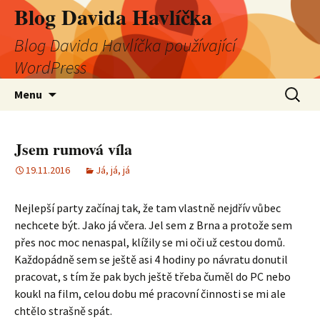
Blog Davida Havlíčka
Blog Davida Havlíčka používající
WordPress
Přejít
Vyhledá
Menu
k
obsahu
webu
Jsem rumová víla
19.11.2016
Já, já, já
Nejlepší party začínaj tak, že tam vlastně nejdřív vůbec
nechcete být. Jako já včera. Jel sem z Brna a protože sem
přes noc moc nenaspal, klížily se mi oči už cestou domů.
Každopádně sem se ještě asi 4 hodiny po návratu donutil
pracovat, s tím že pak bych ještě třeba čuměl do PC nebo
koukl na film, celou dobu mé pracovní činnosti se mi ale
chtělo strašně spát.