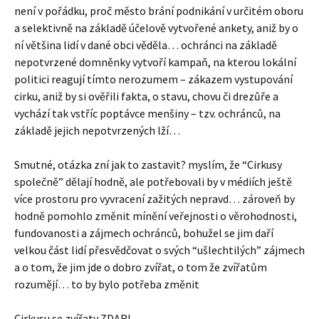
není v pořádku, proč město brání podnikání v určitém oboru
a selektivně na základě účelově vytvořené ankety, aniž by o
ní většina lidí v dané obci věděla… ochránci na základě
nepotvrzené domněnky vytvoří kampaň, na kterou lokální
politici reagují tímto nerozumem – zákazem vystupování
cirku, aniž by si ověřili fakta, o stavu, chovu či drezůře a
vychází tak vstříc poptávce menšiny – tzv. ochránců, na
základě jejich nepotvrzených lží…
Smutné, otázka zní jak to zastavit? myslím, že “Cirkusy
společně” dělají hodně, ale potřebovali by v médiích ještě
více prostoru pro vyvracení zažitých nepravd… zároveň by
hodně pomohlo změnit mínění veřejnosti o věrohodnosti,
fundovanosti a zájmech ochránců, bohužel se jim daří
velkou část lidí přesvědčovat o svých “ušlechtilých” zájmech
a o tom, že jim jde o dobro zvířat, o tom že zvířatům
rozumějí… to by bylo potřeba změnit
Cirkusu se zvířaty ZDAR!