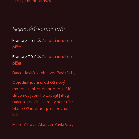
Jarní jarmark Okříšky
Nejnovější komentáře
Franta z Třeště
:
Zimo táhni už do
píče!
Franta z Třeště
:
Zimo táhni už do
píče!
David Havlíček
:
Ahasver Pavla Vrby
Objednal jsem si od O2 nový
modem a internet mi jede, ještě
dříve než jsem ho zapojil | Blog
Davida Havlíčka
:
V Polný neustále
blbne O2 internet přes pevnou
linku
Marie Vrbová
:
Ahasver Pavla Vrby