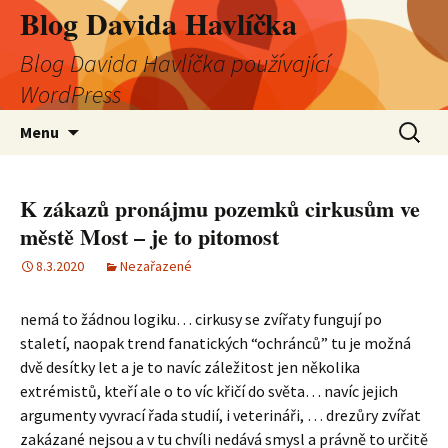
Blog Davida Havlíčka
Blog Davida Havlíčka používající
WordPress
Přejít
Vyhledá
Menu
k
obsahu
webu
K zákazů pronájmu pozemků cirkusům ve
městě Most – je to pitomost
8.3.2020
Nezařazené
nemá to žádnou logiku… cirkusy se zvířaty fungují po
staletí, naopak trend fanatických “ochránců” tu je možná
dvě desítky let a je to navíc záležitost jen několika
extrémistů, kteří ale o to víc křičí do světa… navíc jejich
argumenty vyvrací řada studií, i veterináři, … drezůry zvířat
zakázané nejsou a v tu chvíli nedává smysl a právně to určitě