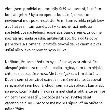
Vloni jsem prodělal operaci kýly. Stěžoval sem si, že mě to
bolí, ale jelikož kýla po operaci bolet má, nikdo tomu
nevěnoval moc pozornost. Jenže mi tam vytekla nějak krev
a udělal se mi tam zánět, což v konečné fázi mělo za
následek dvě následující reoperace. Samozřejmě, že do mě
naprali hromadu prášků, antibiotik atd. No a od té doby
jsem docela zlomenej, protože taková dávka chemie z vás
udělá něco jako nepovedenýho Hulka.
Neříkám, že jsem před tím byl ukázkovej vzor zdraví. Cca
alespoň jednou za rok mě napadla angína, sem tam nějaká
chřipka nebo spíše viróza. Ale tak nějak se s tím dalo žít.
Docela sem si ten život užíval a nic mě netrápilo. Cestoval
sem, makal sem hodně, chodil sem na živé akce, s kamarády
na pivo, kouřil a dal si na co sem měl chuť a fakt je, že sem se
v ničem moc nešetřil, protože jsem byl zvyklej dělat
všechno na plno – protože mě nic netrápilo, až na občasné
pálení žáhy.