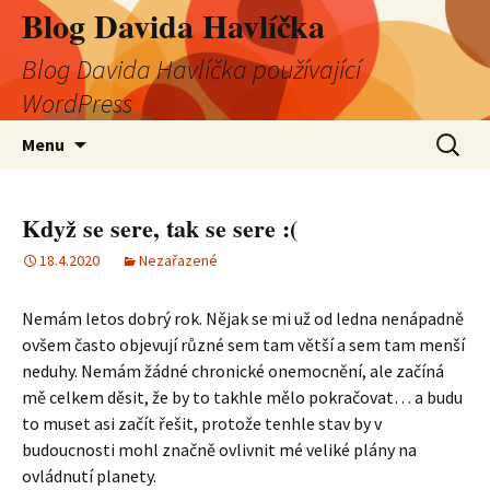
Blog Davida Havlíčka
Blog Davida Havlíčka používající
WordPress
Přejít
Vyhledá
Menu
k
obsahu
webu
Když se sere, tak se sere :(
18.4.2020
Nezařazené
Nemám letos dobrý rok. Nějak se mi už od ledna nenápadně
ovšem často objevují různé sem tam větší a sem tam menší
neduhy. Nemám žádné chronické onemocnění, ale začíná
mě celkem děsit, že by to takhle mělo pokračovat… a budu
to muset asi začít řešit, protože tenhle stav by v
budoucnosti mohl značně ovlivnit mé veliké plány na
ovládnutí planety.