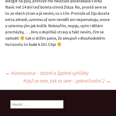
alergie na pyly, protože mě neustále poškrabává v krku.
Navíc mě 14 dní teď bolela slinná žláza. No, prostě sere se
to ze všech stran a já nevím, co s tím. Protože už žiju docela
extra zdravě, uzeninu už sem neviděl ani nepamatuju, ovoce
a zeleninu jím jak králík. Nekouřím, nepiju, spím i dělám
procházky, …. žeru x doplňků stravy a fakt nevím, čím se
nahodit
tak si držím palce, že alespoň v dlouhodobém
horizontu to bude k žití. Chjo
Navigace
←
Koronavirus – dobré a špatné vyhlídky
Když se sere, tak se sere – pokračování 2
→
pro
příspěvek
Vyhledávání