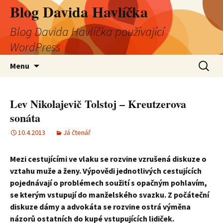
Blog Davida Havlíčka
Blog Davida Havlíčka používající
WordPress
Přejít
Vyhledá
Menu
k
obsahu
webu
Lev Nikolajevič Tolstoj – Kreutzerova
sonáta
10.4.2013
Já čtenář
Mezi cestujícími ve vlaku se rozvine vzrušená diskuze o
vztahu muže a ženy. Výpovědi jednotlivých cestujících
pojednávají o problémech soužití s opačným pohlavím,
se kterým vstupují do manželského svazku. Z počáteční
diskuze dámy a advokáta se rozvine ostrá výměna
názorů ostatních do kupé vstupujících lidiček.