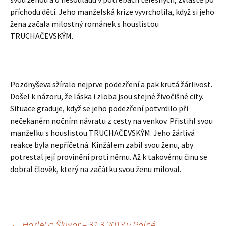
příchodu dětí. Jeho manželská krize vyvrcholila, když si jeho
žena začala milostný románek s houslistou
TRUCHAČEVSKÝM.
Pozdnyševa sžíralo nejprve podezření a pak krutá žárlivost.
Došel k názoru, že láska i zloba jsou stejné živočišné city.
Situace graduje, když se jeho podezření potvrdilo při
nečekaném nočním návratu z cesty na venkov. Přistihl svou
manželku s houslistou TRUCHAČEVSKÝM. Jeho žárlivá
reakce byla nepříčetná. Kinžálem zabil svou ženu, aby
potrestal její provinění proti němu. Až k takovému činu se
dobral člověk, který na začátku svou ženu miloval.
←
Harlej a Škwor – 31.3.2013 v Polné