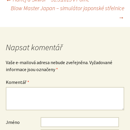
Navigace
Blow Master Japan – simulátor japonské střelnice
pro
→
příspěvek
Napsat komentář
Vaše e-mailová adresa nebude zveřejněna.
Vyžadované
informace jsou označeny
*
Komentář
*
Jméno