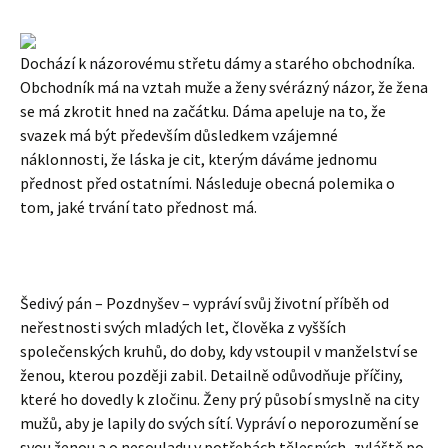
Dochází k názorovému střetu dámy a starého obchodníka.
Obchodník má na vztah muže a ženy svérázný názor, že žena
se má zkrotit hned na začátku. Dáma apeluje na to, že
svazek má být především důsledkem vzájemné
náklonnosti, že láska je cit, kterým dáváme jednomu
přednost před ostatními. Následuje obecná polemika o
tom, jaké trvání tato přednost má.
Šedivý pán – Pozdnyšev – vypráví svůj životní příběh od
neřestnosti svých mladých let, člověka z vyšších
společenských kruhů, do doby, kdy vstoupil v manželství se
ženou, kterou později zabil. Detailně odůvodňuje příčiny,
které ho dovedly k zločinu. Ženy prý působí smyslně na city
mužů, aby je lapily do svých sítí. Vypráví o neporozumění se
svou ženou a o nesouladu v potřebách tělesných, zvláště po