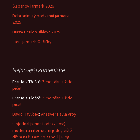
Šlapanov jarmark 2026
Dobronínský podzimní jarmark
2025
Burza Heulos Jihlava 2025
Jarní jarmark Okříšky
Nejnovější komentáře
Franta z Třeště
:
Zimo táhni už do
píče!
Franta z Třeště
:
Zimo táhni už do
píče!
David Havlíček
:
Ahasver Pavla Vrby
Objednal jsem si od O2 nový
modem a internet mi jede, ještě
dříve než jsem ho zapojil | Blog