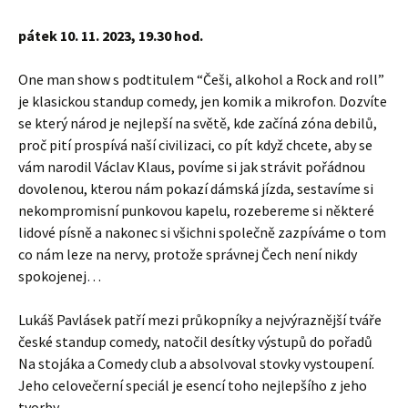
pátek 10. 11. 2023, 19.30 hod.
O
ne man show s podtitulem “Češi, alkohol a Rock and roll”
je klasickou standup comedy, jen komik a mikrofon. Dozvíte
se který národ je nejlepší na světě, kde začíná zóna debilů,
proč pití prospívá naší civilizaci, co pít když chcete, aby se
vám narodil Václav Klaus, povíme si jak strávit pořádnou
dovolenou, kterou nám pokazí dámská jízda, sestavíme si
nekompromisní punkovou kapelu, rozebereme si některé
lidové písně a nakonec si všichni společně zazpíváme o tom
co nám leze na nervy, protože správnej Čech není nikdy
spokojenej…
Lukáš Pavlásek patří mezi průkopníky a nejvýraznější tváře
české standup comedy, natočil desítky výstupů do pořadů
Na stojáka a Comedy club a absolvoval stovky vystoupení.
Jeho celovečerní speciál je esencí toho nejlepšího z jeho
tvorby.