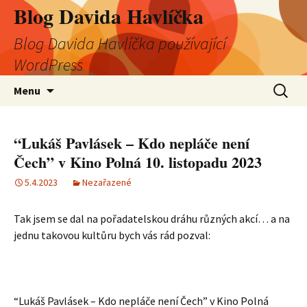
Blog Davida Havlíčka
Blog Davida Havlíčka používající
WordPress
Přejít
Vyhledá
Menu
k
obsahu
webu
“Lukáš Pavlásek – Kdo nepláče není
Čech” v Kino Polná 10. listopadu 2023
5.4.2023
Nezařazené
Tak jsem se dal na pořadatelskou dráhu různých akcí… a na
jednu takovou kultůru bych vás rád pozval:
“Lukáš Pavlásek – Kdo nepláče není Čech” v Kino Polná