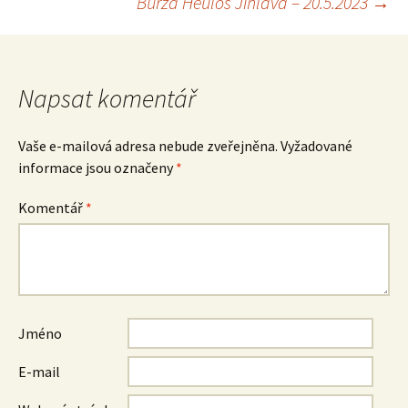
Burza Heulos Jihlava – 20.5.2023
→
pro
příspěvek
Napsat komentář
Vaše e-mailová adresa nebude zveřejněna.
Vyžadované
informace jsou označeny
*
Komentář
*
Jméno
E-mail