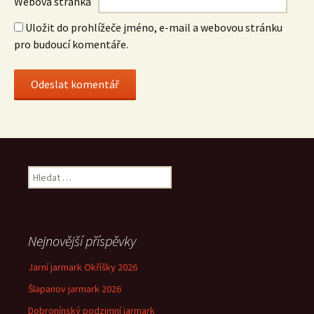
Webová stránka
Uložit do prohlížeče jméno, e-mail a webovou stránku
pro budoucí komentáře.
Vyhledávání
Nejnovější příspěvky
Jarní jarmark Okříšky 2026
Šlapanov jarmark 2026
Dobronínský podzimní jarmark