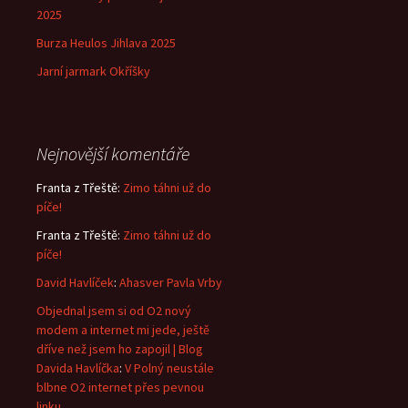
2025
Burza Heulos Jihlava 2025
Jarní jarmark Okříšky
Nejnovější komentáře
Franta z Třeště
:
Zimo táhni už do
píče!
Franta z Třeště
:
Zimo táhni už do
píče!
David Havlíček
:
Ahasver Pavla Vrby
Objednal jsem si od O2 nový
modem a internet mi jede, ještě
dříve než jsem ho zapojil | Blog
Davida Havlíčka
:
V Polný neustále
blbne O2 internet přes pevnou
linku