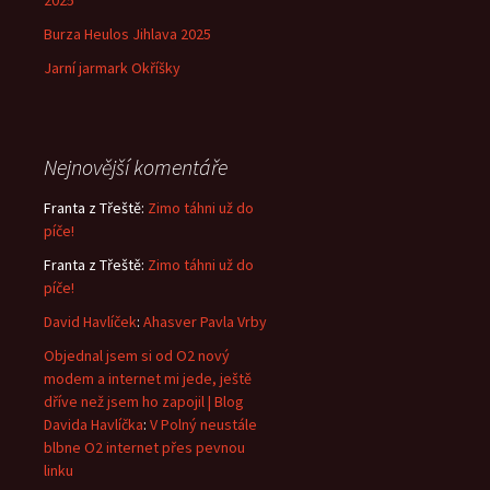
2025
Burza Heulos Jihlava 2025
Jarní jarmark Okříšky
Nejnovější komentáře
Franta z Třeště
:
Zimo táhni už do
píče!
Franta z Třeště
:
Zimo táhni už do
píče!
David Havlíček
:
Ahasver Pavla Vrby
Objednal jsem si od O2 nový
modem a internet mi jede, ještě
dříve než jsem ho zapojil | Blog
Davida Havlíčka
:
V Polný neustále
blbne O2 internet přes pevnou
linku