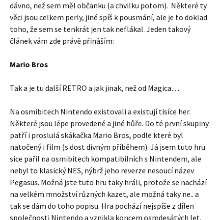
dávno, než sem měl občanku (a chvilku potom). Některé ty
věci jsou celkem perly, jiné spíš k pousmání, ale je to doklad
toho, že sem se tenkrát jen tak neflákal. Jeden takový
článek vám zde právě přináším:
Mario Bros
Tak a je tu další RETRO a jak jinak, než od Magica…
Na osmibitech Nintendo existovali a existují tisíce her.
Některé jsou lépe provedené a jiné hůře. Do té první skupiny
patří i proslulá skákačka Mario Bros, podle které byl
natočený i film (s dost divným příběhem). Já jsem tuto hru
sice pařil na osmibitech kompatibilních s Nintendem, ale
nebyl to klasický NES, nýbrž jeho reverze nesoucí název
Pegasus. Možná jste tuto hru taky hráli, protože se nachází
na velkém množství různých kazet, ale možná taky ne.. a
tak se dám do toho popisu. Hra pochází nejspíše z dílen
společnosti Nintendo a vznikla koncem osmdesátých let.