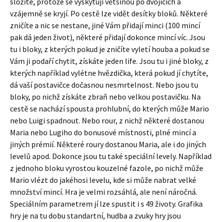
složité, protože se vyskytují většinou po dvojicích a
vzájemně se kryjí. Po cestě lze vidět desítky bloků. Některé
zničíte a nic se nestane, jiné Vám přidají minci (100 mincí
pak dá jeden život), některé přidají dokonce mincí víc. Jsou
tu i bloky, z kterých pokud je zničíte vyletí houba a pokud se
Vám ji podaří chytit, získáte jeden life. Jsou tu i jiné bloky, z
kterých například vylétne hvězdička, která pokud jí chytíte,
dá vaší postavičce dočasnou nesmrtelnost. Nebo jsou tu
bloky, po nichž získáte zbraň nebo velkou postavičku. Na
cestě se nachází spousta prohlubní, do kterých může Mario
nebo Luigi spadnout. Nebo rour, z nichž některé dostanou
Maria nebo Lugiho do bonusové místnosti, plné mincí a
jiných prémií. Některé roury dostanou Maria, ale i do jiných
levelů apod. Dokonce jsou tu také speciální levely. Například
z jednoho bloku vyrostou kouzelné fazole, po nichž může
Mario vlézt do jakéhosi levelu, kde si může nabrat velké
množství mincí. Hra je velmi rozsáhlá, ale není náročná.
Speciálním parametrem jí lze spustit i s 49 životy. Grafika
hry je na tu dobu standartní, hudba a zvuky hry jsou