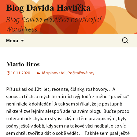
Blog Davida Havlíčka
Blog Davida Havlíčka používající
WordPress
Přejít
Vyhledá
Menu
k
obsahu
webu
Mario Bros
10.11.2020
Já spisovatel
,
Počítačové hry
Píšu už asi od 12ti let, recenze, články, rozhovory… A
spousta těchto mých literárních výplodů z mého “pravěku”
není nikde k dohledání. A tak sem si říkal, že je postupně
některé zveřejním alespoň zde na svém blogu. Buďte proto
tolerantní k chybám stylistickým i těm pravopisným, byly
psány ještě v době, kdy sem na takové věci nedbal, o to víc
sem chtěl tvořit a dát o sobě vědět… Takhle sem psal ještě