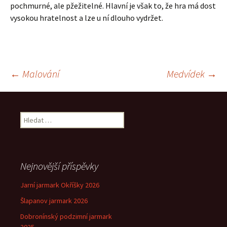
pochmurné, ale pžežitelné. Hlavní je však to, že hra má dost
vysokou hratelnost a lze u ní dlouho vydržet.
Navigace
←
Malování
Medvídek
→
pro
Vyhledávání
příspěvek
Nejnovější příspěvky
Jarní jarmark Okříšky 2026
Šlapanov jarmark 2026
Dobronínský podzimní jarmark