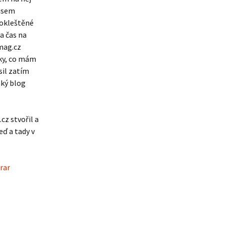
 jsem
 okleštěné
a čas na
kmag.cz
rky, co mám
sil zatím
aký blog
z stvořil a
eď a tady v
rar