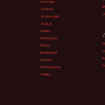
Cestování
B
Já čtenář
J
Já spisovatel
Já, já, já
Kultura
Z
Můj byzynys
Př
Názory
Z
Nezařazené
K
Počítače
Č
Počítačové hry
Politika