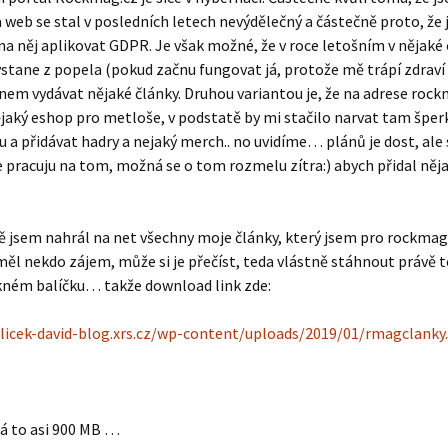
 web se stal v posledních letech nevýdělečný a částečně proto, že
a něj aplikovat GDPR. Je však možné, že v roce letošním v nějaké
vstane z popela (pokud začnu fungovat já, protože mě trápí zdraví 
čnem vydávat nějaké články. Druhou variantou je, že na adrese roc
jaký eshop pro metloše, v podstatě by mi stačilo narvat tam špe
 a přidávat hadry a nejaký merch.. no uvidíme… plánů je dost, ale 
e pracuju na tom, možná se o tom rozmelu zítra:) abych přidal něj
jsem nahrál na net všechny moje články, který jsem pro rockmag.c
měl nekdo zájem, může si je přečíst, teda vlástně stáhnout právě t
ném balíčku… takže download link zde:
vlicek-david-blog.xrs.cz/wp-content/uploads/2019/01/rmagclanky.
á to asi 900 MB …