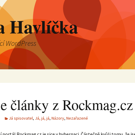
a Havlíčka
ící WordPress
e články z Rockmag.cz
Já spisovatel
,
Já, já, já
,
Názory
,
Nezařazené
 portál Rockmag.cz je sice v hybernaci. Částečně kvůli tomu, že j