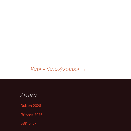
Kapr – datový soubor
→
Archivy
Duben 2026
Březen 2026
Září 2025