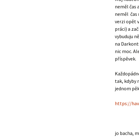
neměl čas a
neměl čas n
verzi opět 
práci) a za
vybuduju ně
na Darkontu
nic moc. Al
příspěvek.
Každopádně 
tak, kdyby 
jednom pěk
https://ha
jo bacha, m