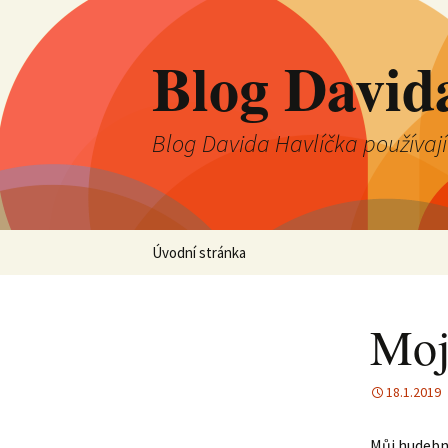
Blog David
Blog Davida Havlíčka používaj
Přejít
Úvodní stránka
k
obsahu
webu
Moj
18.1.2019
Můj hudební