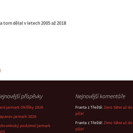
a tom dělal v letech 2005 až 2018
m
ejnovější příspěvky
Nejnovější komentáře
arní jarmark Okříšky 2026
Franta z Třeště
:
Zimo táhni už do
píče!
lapanov jarmark 2026
Franta z Třeště
:
Zimo táhni už do
obronínský podzimní jarmark
píče!
025