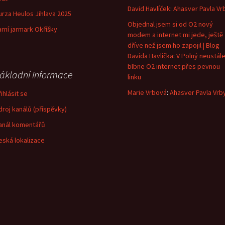
David Havlíček
:
Ahasver Pavla Vr
urza Heulos Jihlava 2025
Objednal jsem si od O2 nový
arní jarmark Okříšky
modem a internet mi jede, ještě
dříve než jsem ho zapojil | Blog
Davida Havlíčka
:
V Polný neustál
blbne O2 internet přes pevnou
ákladní informace
linku
Marie Vrbová
:
Ahasver Pavla Vrb
ihlásit se
droj kanálů (příspěvky)
anál komentářů
eská lokalizace