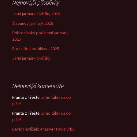
Nejnovější příspěvky
Jarní jarmark Okříšky 2026
Šlapanov jarmark 2026
Dobronínský podzimní jarmark
2025
Burza Heulos Jihlava 2025
Jarní jarmark Okříšky
Nejnovější komentáře
Franta z Třeště
:
Zimo táhni už do
píče!
Franta z Třeště
:
Zimo táhni už do
píče!
David Havlíček
:
Ahasver Pavla Vrby