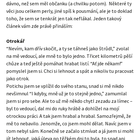
dávno, než sem měl občanku (a chvilku potom). Některé ty
věci jsou celkem perly, jiné spíš k pousmání, ale je to doklad
toho, že sem se tenkrát jen tak neflákal. Jeden takový
článek vám zde právě přináším:
Otrokář
“Nevím, kam dřív skočit, a ty se táhneš jako štrůdl,” zvolal
na mě vedoucí, ale mně to bylo jedno. Třicet kilometrů pěší
chůze a teď ještě pomáhat hrabat listí. “Ať jde někam!”
pomyslel jsem si. Chci si lehnout a spát a nikoliv tu pracovat
jako otrok.
Potichu jsem se vplížil do svého stanu, snad si mě nikdo
nevšimnul “I kdyby, mně už je to stejně jedno,” zamumlal
jsem si pro sebe. Ale to už mě někdo chytl zezadu za límec –
byl to vedoucí, dal mi do ruky hrábě a dohlížel na mojí
otrockou práci. A tak jsem hrabal a hrabal. Samozřejmě, že
mě to nebavilo. Jenomže, co jsem mohl dělat. Navíc jsem v
tom nebyl sám. Konečně se začalo stmívat a já jsem si mohl
jít lehnout, jaká úleva po těžkém dni to byla, to snad ani