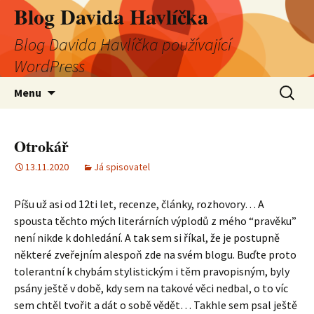
Blog Davida Havlíčka
Blog Davida Havlíčka používající
WordPress
Přejít
Vyhledá
Menu
k
obsahu
webu
Otrokář
13.11.2020
Já spisovatel
Píšu už asi od 12ti let, recenze, články, rozhovory… A
spousta těchto mých literárních výplodů z mého “pravěku”
není nikde k dohledání. A tak sem si říkal, že je postupně
některé zveřejním alespoň zde na svém blogu. Buďte proto
tolerantní k chybám stylistickým i těm pravopisným, byly
psány ještě v době, kdy sem na takové věci nedbal, o to víc
sem chtěl tvořit a dát o sobě vědět… Takhle sem psal ještě