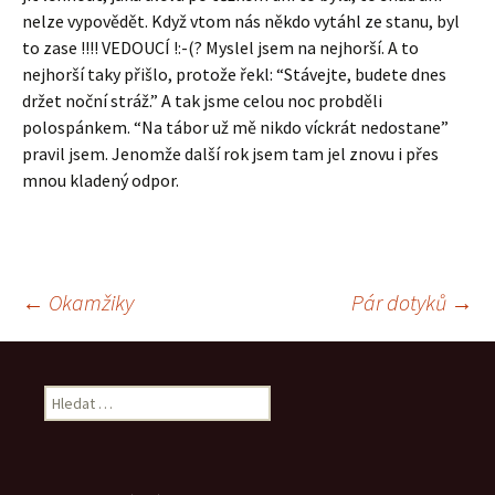
nelze vypovědět. Když vtom nás někdo vytáhl ze stanu, byl
to zase !!!! VEDOUCÍ !:-(? Myslel jsem na nejhorší. A to
nejhorší taky přišlo, protože řekl: “Stávejte, budete dnes
držet noční stráž.” A tak jsme celou noc probděli
polospánkem. “Na tábor už mě nikdo víckrát nedostane”
pravil jsem. Jenomže další rok jsem tam jel znovu i přes
mnou kladený odpor.
Navigace
←
Okamžiky
Pár dotyků
→
pro
Vyhledávání
příspěvek