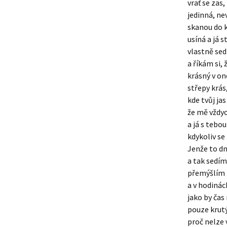
vrať se zas,
jedinná, ne
skanou do k
usíná a já 
vlastně se
a říkám si, 
krásný v on
střepy krás
kde tvůj jas
že mě vždy
a já s tebou
kdykoliv se
Jenže to d
a tak sedím 
přemýšlím z
a v hodinác
jako by čas
pouze krutý
proč nelze v