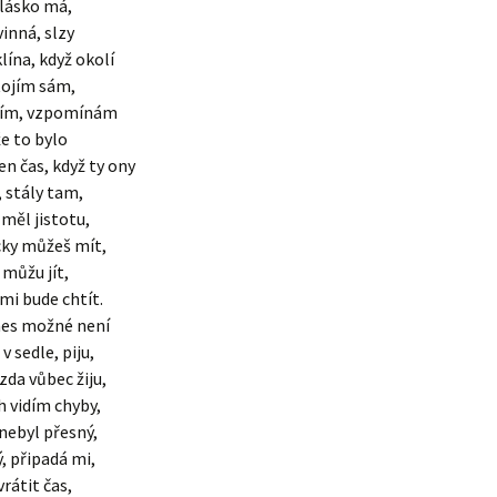
 lásko má,
vinná, slzy
lína, když okolí
stojím sám,
dím, vzpomínám
že to bylo
en čas, když ty ony
, stály tam,
 měl jistotu,
cky můžeš mít,
 můžu jít,
 mi bude chtít.
nes možné není
v sedle, piju,
da vůbec žiju,
h vidím chyby,
 nebyl přesný,
, připadá mi,
rátit čas,