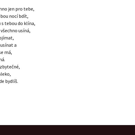
hno jen pro tebe,
ebou nocí bdít,
 s tebou do klína,
 všechno usíná,
objímat,
 usínat a
 se má,
má.
 zbytečné,
aleko,
de bydlíš.