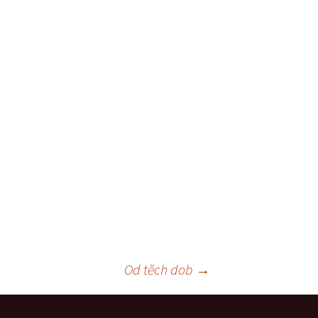
Od těch dob
→