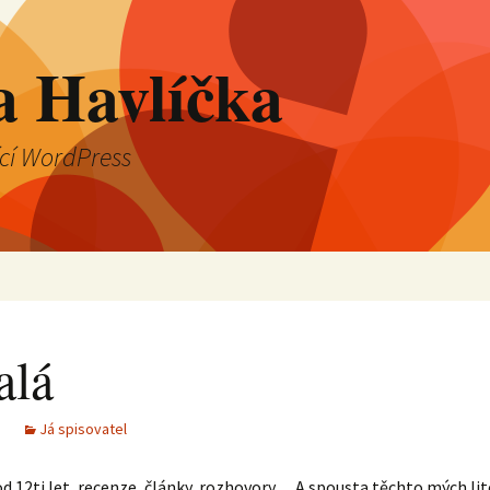
a Havlíčka
ící WordPress
alá
Já spisovatel
 od 12ti let, recenze, články, rozhovory… A spousta těchto mých li