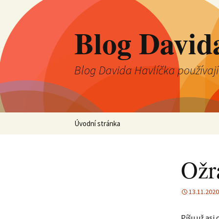
Blog David
Blog Davida Havlíčka používaj
Přejít
Úvodní stránka
k
obsahu
webu
Ožr
13.11.2020
Píšu už asi