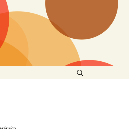
Vyhledávání
terárních