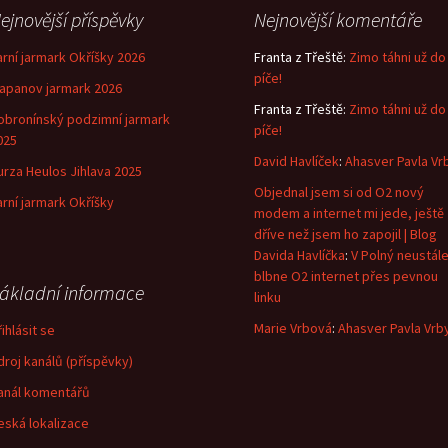
ejnovější příspěvky
Nejnovější komentáře
arní jarmark Okříšky 2026
Franta z Třeště
:
Zimo táhni už do
píče!
lapanov jarmark 2026
Franta z Třeště
:
Zimo táhni už do
obronínský podzimní jarmark
píče!
025
David Havlíček
:
Ahasver Pavla Vr
urza Heulos Jihlava 2025
Objednal jsem si od O2 nový
arní jarmark Okříšky
modem a internet mi jede, ještě
dříve než jsem ho zapojil | Blog
Davida Havlíčka
:
V Polný neustál
blbne O2 internet přes pevnou
ákladní informace
linku
Marie Vrbová
:
Ahasver Pavla Vrb
ihlásit se
droj kanálů (příspěvky)
anál komentářů
eská lokalizace