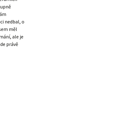
stupně
bám
ci nedbal, o
 sem měl
mání, ale je
zde právě