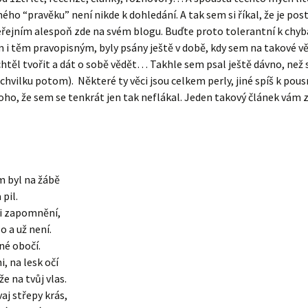
ého “pravěku” není nikde k dohledání. A tak sem si říkal, že je po
eřejním alespoň zde na svém blogu. Buďte proto tolerantní k chy
m i těm pravopisným, byly psány ještě v době, kdy sem na takové vě
chtěl tvořit a dát o sobě vědět… Takhle sem psal ještě dávno, než
chvilku potom). Některé ty věci jsou celkem perly, jiné spíš k pous
oho, že sem se tenkrát jen tak neflákal. Jeden takový článek vám 
m byl na žábě
 pil.
i zapomnění,
o a už není.
né obočí.
i, na lesk očí
e na tvůj vlas.
vaj střepy krás,