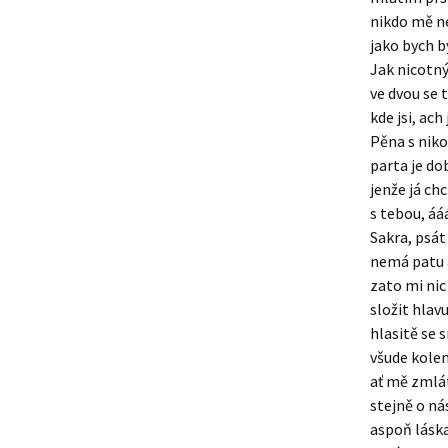
nikdo mě ne
jako bych b
Jak nicotný
ve dvou se 
kde jsi, ach
Pěna s nik
parta je do
jenže já chc
s tebou, á
Sakra, psát
nemá patu 
zato mi nic
složit hlavu
hlasitě se 
všude kolem
ať mě zmlát
stejně o ná
aspoň láska