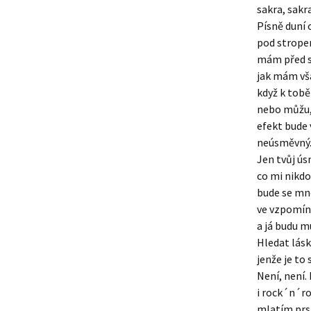
sakra, sakra
Písně duní
pod strop
mám před s
jak mám vša
když k tobě
nebo můžu,
efekt bude 
neúsměvný
Jen tvůj ús
co mi nikdo
bude se mn
ve vzpomín
a já budu mu
Hledat lásk
jenže je to
Není, není
i rock´n´ro
mlatím prst