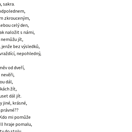
, sakra.
 odpolednem,
em zkrouceným,
ebou celý den,
k naložit s námi,
 nemůžu jít,
 jenže bez výsledků,
vraždící, nepohledný,
.
měv od dveří,
 nevěři,
ou dál,
kách žít,
set dál jít.
y jiné, krásné,
 správné??
. Kdo mi pomůže
ll hraje pomalu,
y do stolu,