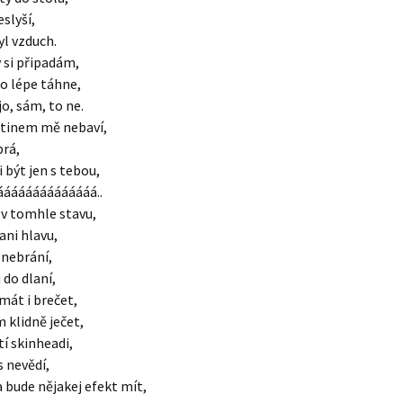
slyší,
yl vzduch.
 si připadám,
to lépe táhne,
 jo, sám, to ne.
otinem mě nebaví,
brá,
i být jen s tebou,
ááááááááááááááá..
 v tomhle stavu,
ani hlavu,
 nebrání,
 do dlaní,
smát i brečet,
 klidně ječet,
í skinheadi,
s nevědí,
 bude nějakej efekt mít,