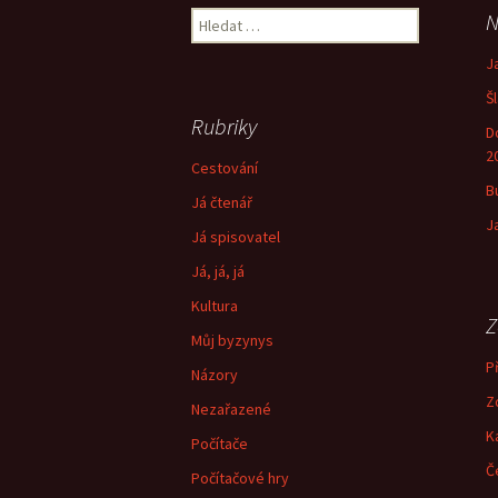
pro
Vyhledávání
N
příspěvek
J
Š
Rubriky
D
2
Cestování
B
Já čtenář
J
Já spisovatel
Já, já, já
Kultura
Z
Můj byzynys
Př
Názory
Z
Nezařazené
K
Počítače
Č
Počítačové hry