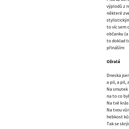
výplodů z m
některé zv
stylistický
to víc sem 
občanku (a 
to doklad t
přináším:
Ožralá
Dneska jse
a pil, a pil, a
Na smutek 
na to co byl
Na tvé krás
Na tvou vůn
hebkost kůž
Tak se skrý