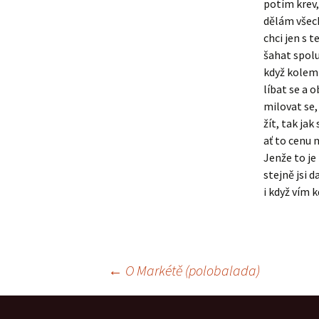
potím krev,
dělám všec
chci jen s t
šahat spolu
když kolem
líbat se a 
milovat se,
žít, tak jak
ať to cenu 
Jenže to je
stejně jsi d
i když vím k
Navigace
←
O Markétě (polobalada)