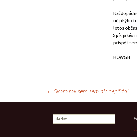
Každopádně 
nějakýho te
letos občas
Spíš jakési
přispět sem
HOWGH
Navigace
←
Skoro rok sem sem nic nepřidal
pro
Vyhledávání
N
příspěvek
J