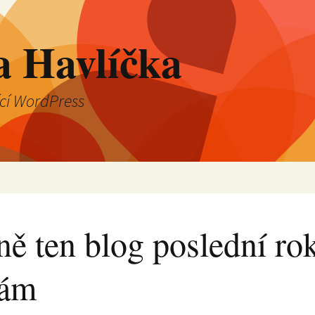
a Havlíčka
ící WordPress
ně ten blog poslední ro
kám