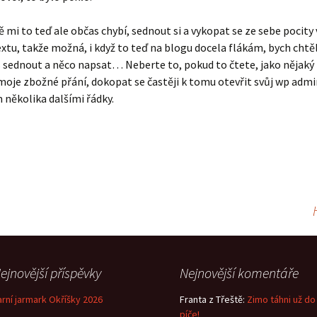
mi to teď ale občas chybí, sednout si a vykopat se ze sebe pocity
xtu, takže možná, i když to teď na blogu docela flákám, bych cht
 sednout a něco napsat… Neberte to, pokud to čtete, jako nějaký
 moje zbožné přání, dokopat se častěji k tomu otevřit svůj wp admi
 několika dalšími řádky.
ejnovější příspěvky
Nejnovější komentáře
arní jarmark Okříšky 2026
Franta z Třeště
:
Zimo táhni už do
píče!