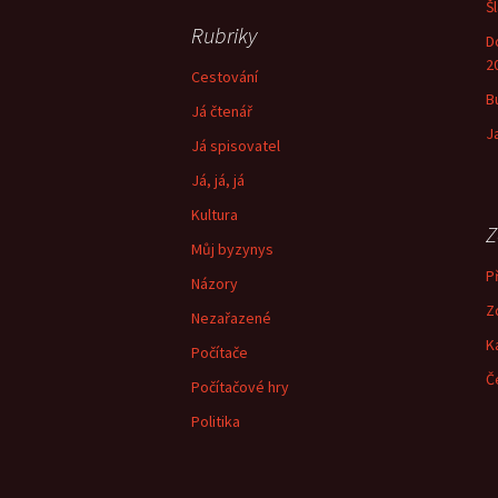
Š
Rubriky
D
2
Cestování
B
Já čtenář
J
Já spisovatel
Já, já, já
Kultura
Z
Můj byzynys
Př
Názory
Z
Nezařazené
K
Počítače
Č
Počítačové hry
Politika