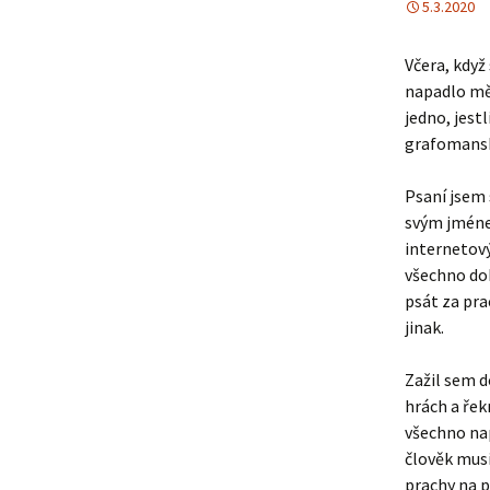
5.3.2020
Včera, kdy
napadlo mě,
jedno, jestl
grafomanské
Psaní jsem 
svým jméne
internetový
všechno do
psát za pr
jinak.
Zažil sem d
hrách a řek
všechno nap
člověk musí
prachy na p