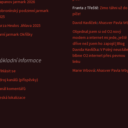
lapanov jarmark 2026
Franta z Třeště
:
Zimo táhni už do
obronínský podzimní jarmark
píče!
025
David Havlíček
:
Ahasver Pavla Vr
urza Heulos Jihlava 2025
Objednal jsem si od O2 nový
arní jarmark Okříšky
modem a internet mi jede, ještě
dříve než jsem ho zapojil | Blog
Davida Havlíčka
:
V Polný neustál
blbne O2 internet přes pevnou
ákladní informace
linku
Marie Vrbová
:
Ahasver Pavla Vrb
ihlásit se
droj kanálů (příspěvky)
anál komentářů
eská lokalizace