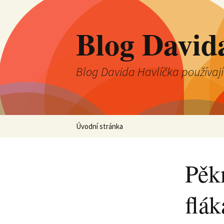
Blog David
Blog Davida Havlíčka používaj
Přejít
Úvodní stránka
k
obsahu
webu
Pěk
flá