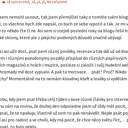
Já spisovatel
,
Já, já, já
,
Nezařazené
ž sem nemohl usnout, tak jsem přemýšlel taky o tomhle svém blog
 co všechno bych zde napsal, co bych ze sebe vypotil a tak. Je mi 
i to někdo čte či ne. Asi sem si stejně poslední roky na blogu řešil 
 sklony, které ale z jakýchsi podivných důvodů značně ubývají.
si asi užil dost, psal jsem různý povídky, recenze a tak dál už od dv
m i různými pseudonymy později přispíval do různých papírových 
ch magazínů o hrách i muzice, posléze si založil i svůj hudební web
hromady mě dost vypsalo. A pak ta motivace… psát? Proč? Nikdo
achy? Momentálně na to nemám kloudnej kšeft a lováky si vydělám
obu, kdy jsem psal třeba celý týden v kuse různé články pro intern
nu vám na rovinu, že druhej den odpoledne jsem už vždy měl pocit, 
sal, že se opakuju. Vlastně už sem to pak nenáviděl. Nejde psát po
 asi pro radost a ve chvíli, kdy má pocit, že chce něco světu říct,… 
ovel, to bylo peklo.