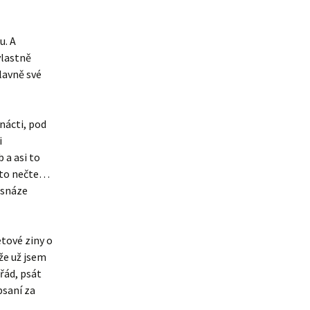
u. A
vlastně
hlavně své
anácti, pod
i
 a asi to
 to nečte…
 snáze
etové ziny o
že už jsem
řád, psát
psaní za