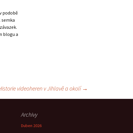
 v podobě
ěl semka
 závazek.
n blogu a
Historie videoheren v Jihlavě a okolí
→
Archivy
Duben 2026