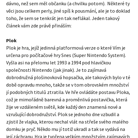
dávno, než sem měl občanku (a chvilku potom). Některé ty
věci jsou celkem perly, jiné spíš k pousmání, ale je to doklad
toho, že sem se tenkrát jen tak neflákal. Jeden takový
článek vám zde právě přináším:
Plok
Plok je hra, jejíž jedinná platformová verze o které Vím je
určena pro počítačové hry Snes (Super Nintendo System).
Vyšla asi na přelomu let 1993 a 1994 pod hlavičkou
společnosti Nintendo (jak jinak). Je to zajímavá
dobrodružná plošinovková hopsačka, ale takových bylo v té
době opravdu mnoho, takže se v tom obrovském množství
jí podobných titulů ztratila. Ve hře ovládáte postavu Ploka,
což je mimořádně barevná a proměnlivá postavička, která
žije ve vzdáleném světě, kde každý den znamená nové a
vzrušující dobrodružství. Plok se jednoho dne vzbudil a
zjistil že vlajka, kterou nechal vlát na střeše svého malého
domku je pryč. Někdo mu jí totiž ukradl a tak se vydává na
její záchranu. Hra je tvořena velkým množstvím zajímavých