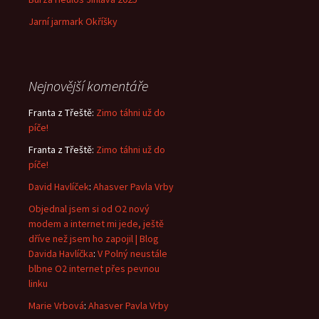
Jarní jarmark Okříšky
Nejnovější komentáře
Franta z Třeště
:
Zimo táhni už do
píče!
Franta z Třeště
:
Zimo táhni už do
píče!
David Havlíček
:
Ahasver Pavla Vrby
Objednal jsem si od O2 nový
modem a internet mi jede, ještě
dříve než jsem ho zapojil | Blog
Davida Havlíčka
:
V Polný neustále
blbne O2 internet přes pevnou
linku
Marie Vrbová
:
Ahasver Pavla Vrby