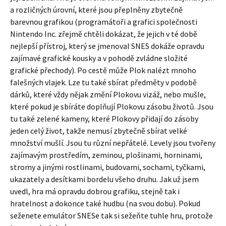
a rozličných úrovní, které jsou přeplněny zbytečně
barevnou grafikou (programátoři a grafici společnosti
Nintendo Inc. zřejmě chtěli dokázat, že jejich v té době
nejlepší přístroj, který se jmenoval SNES dokáže opravdu
zajímavé grafické kousky a v pohodě zvládne složité
grafické přechody). Po cestě může Plok nalézt mnoho
falešných vlajek. Lze tu také sbírat předměty v podobě
dárků, které vždy nějak změní Plokovu vizáž, nebo mušle,
které pokud je sbíráte doplňují Plokovu zásobu životů. Jsou
tu také zelené kameny, které Plokovy přidají do zásoby
jeden celý život, takže nemusí zbytečně sbírat velké
množství mušlí. Jsou tu různí nepřátelé. Levely jsou tvořeny
zajímavým prostředím, zeminou, plošinami, horninami,
stromy a jinými rostlinami, budovami, sochami, tyčkami,
ukazately a desítkami bordelu všeho druhu. Jak už jsem
uvedl, hra má opravdu dobrou grafiku, stejně tak i
hratelnost a dokonce také hudbu (na svou dobu). Pokud
seženete emulátor SNESe tak si sežeňte tuhle hru, protože