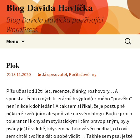
Blog Davida Havlíčka
Blog Davida Havlíčka používající
WordPress
Přejít
Vyhledá
Menu
k
obsahu
webu
Plok
13.11.2020
Já spisovatel
,
Počítačové hry
Píšu už asi od 12ti let, recenze, články, rozhovory… A
spousta těchto mých literárních výplodů z mého “pravěku”
není nikde k dohledání. A tak sem si říkal, že je postupně
některé zveřejním alespoň zde na svém blogu. Buďte proto
tolerantní k chybám stylistickým i těm pravopisným, byly
psány ještě v době, kdy sem na takové věci nedbal, o to víc
sem chtěl tvořit a dát o sobě vědět… Takhle sem psal ještě