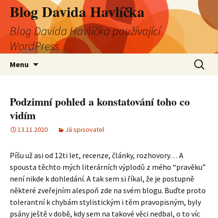
Blog Davida Havlíčka
Blog Davida Havlíčka používající
WordPress
Přejít
Vyhledá
Menu
k
obsahu
webu
Podzimní pohled a konstatování toho co
vidím
13.11.2020
Já spisovatel
Píšu už asi od 12ti let, recenze, články, rozhovory… A
spousta těchto mých literárních výplodů z mého “pravěku”
není nikde k dohledání. A tak sem si říkal, že je postupně
některé zveřejním alespoň zde na svém blogu. Buďte proto
tolerantní k chybám stylistickým i těm pravopisným, byly
psány ještě v době, kdy sem na takové věci nedbal, o to víc