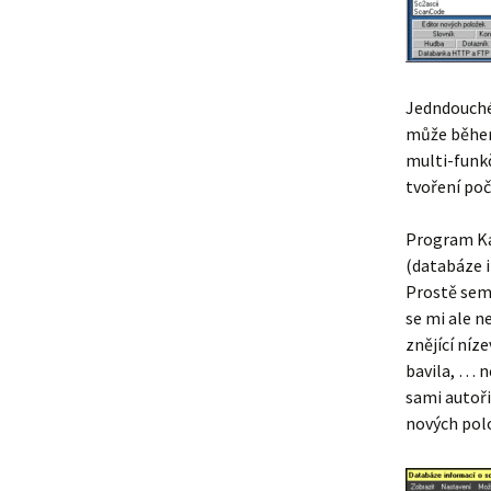
Jedndouché 
může během 
multi-funk
tvoření poč
Program Kap
(databáze i
Prostě sem 
se mi ale n
znějící níz
bavila, … n
sami autoři
nových polo