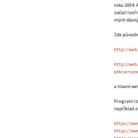
roku 2004. 
začali tvoř
mých dávn
Zde původn
http://web
http://web
sekcia=uvo
a hlavní we
Program lze
například z
https://ww
https://www