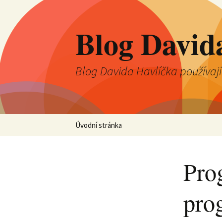
Blog David
Blog Davida Havlíčka používaj
Přejít
Úvodní stránka
k
obsahu
webu
Pro
pro