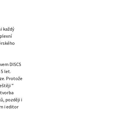
i každý
plexní
térského
ázvem DISCS
5 let.
áze. Protože
štěji ”
 tvorba
, později i
m i editor