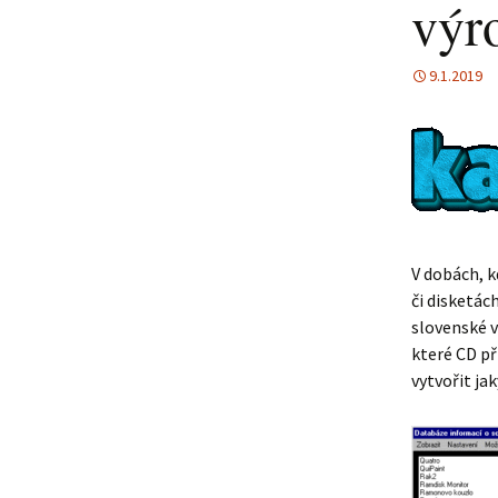
výr
9.1.2019
V dobách, k
či disketác
slovenské v
které CD př
vytvořit ja