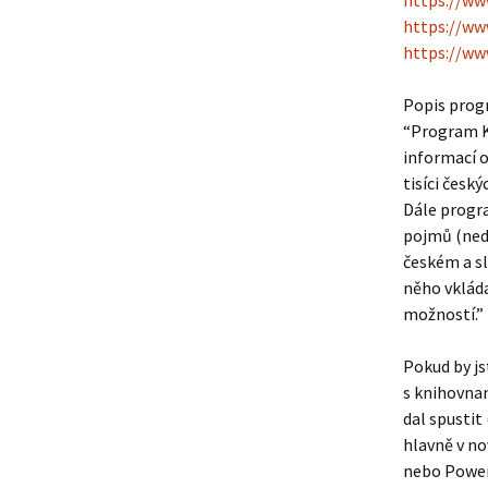
https://ww
https://ww
https://ww
Popis prog
“Program Ka
informací o
tisíci česk
Dále progr
pojmů (nedo
českém a sl
něho vkláda
možností.”
Pokud by js
s knihovnam
dal spustit
hlavně v no
nebo Power 