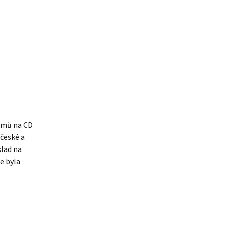
ramů na CD
české a
klad na
e byla