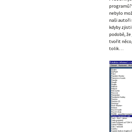
programů? Z
nebylo možn
naši autoři
kdyby zjisti
podobě, že 
tvořit něco
tolik…