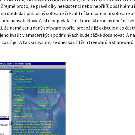
řejmě proto, že právě díky neexistenci nebo nepřílíš obsáhlému 
o dohledat příslušný software či kvalitní konkurenční software a 
 sami napsali. Navíc často odpadala frustrace, kterou by dnešní tvoř
li, že nemá cenu daný software tvořit, protože již existuje a to čas
jeho kvalit v amatérských podmínkách bude těžké dosahovat. A na
, co už je? A tak si myslím, že dneska už těch freewarů a sharewarů