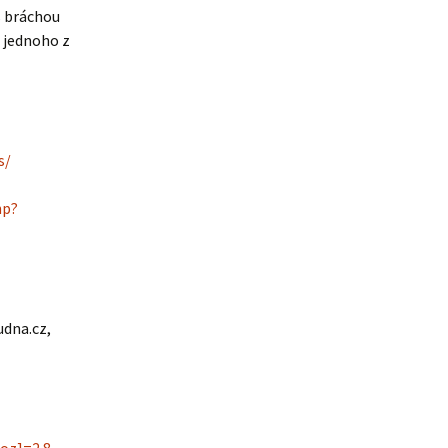
s bráchou
h jednoho z
s/
hp?
udna.cz,