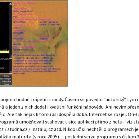
spojeno hodně trápení i srandy. Časem se povedlo “autorský” tým r
nů a jeden z nich dodal i kvalitní funkční nápovědu. Ani nevím přesn
lo. Ale tak nějak k tomu asi dospěla doba. Internet se rozjel. On-l
ogramů umožňovali stahovat tisíce aplikací přímo z netu – viz sta
z / studna.cz / instaluj.cz atd. Nikdo už si nechtěl o programech je
blížila maturita (v roce 2005)… poslední verze programu s číslem 2