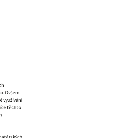
ch
ia. Ovšem
é využívání
více těchto
m
matérských