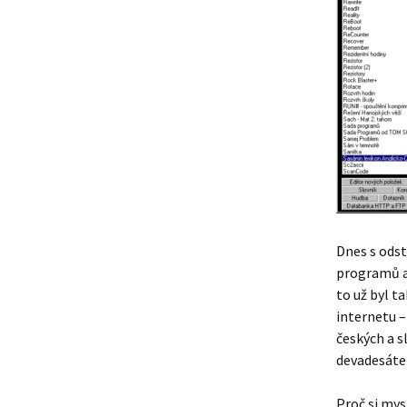
Dnes s ods
programů a
to už byl t
internetu –
českých a 
devadesáte
Proč si my