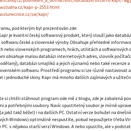
w.stahuj.cz/podnikani_a_domacnost/databaze/ostatni/kapr/?&g[
w.studna.cz/kapr-p-2553.html
w.slunecnice.cz/sw/kapr/
ramu, pod kterým byl prezentován zde:
pr je kvalitní český softwarový produkt, který slouží jako databá
 softwaru české a slovenské výroby. Obsahuje přehledné informace 
ých nebo slovenských programech, hrách, utilitách a softwarových 
am obsahuje malou databázi internetových adres, slovník počítač
dělaný), databázi smajlíků a jejich významů nebo také recenze a 
ovenském softwaru. Prostředí programu si lze různě nastavovat a
t i jednoduché skiny. Kapr má mnoho dalších zajímavých a užiteč
te si chtěli stáhnout program ode mě z blogu, zde je zabalená pos
i a potřebnými soubory. Navíc spustitelný soubor je mírně uprave
 (a jakž takž běžel) i na dalších PC. Ostatní verze bohužel na dnešn
vých Windows) optimálně nespustíte, pokud nepoužijete třeba Vir
PC s nějakou starší verzí Windows. A nebo spustíte, ale v podsta