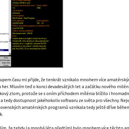
tupem času mi přijde, že tenkrát vznikalo mnohem více amatérský
 her. Mluvím teď o konci devadesátých let a začátku nového milén
akový zlom, protože se s oním příchodem mílénia blížilo i hromadn
 a tedy dostupnost jakéhokoliv softwaru ze světa pro všechny. Nej
slovenských amatérských programů vznikala tedy ještě dříve běhe
k.
slím, že tehdy (a mnohá léta předtím) bylo mnohem více těchto a