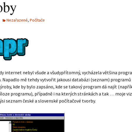
oby
Nezařazené
,
Počítače
dy internet nebyl všude a všudypřítomný, vycházela většina prog
h. Napadlo mě tehdy vytvořit jakousi databázi (seznam) programů 
ýroby, kde by bylo zapsáno, kde se takový program dá najít (napří
íloze programu), případně i na kterých stránkách a tak … moje viz
kýsi seznam české a slovenské počítačové tvorby.