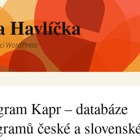
a Havlíčka
ící WordPress
gram Kapr – databáze
gramů české a slovensk