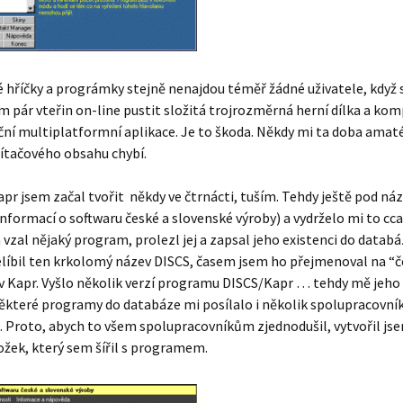
hříčky a prográmky stejně nenajdou téměř žádné uživatele, když s
pár vteřin on-line pustit složitá trojrozměrná herní dílka a kom
ční multiplatformní aplikace. Je to škoda. Někdy mi ta doba ama
ítačového obsahu chybí.
r jsem začal tvořit někdy ve čtrnácti, tuším. Tehdy ještě pod n
nformací o softwaru české a slovenské výroby) a vydrželo mi to cca 
vzal nějaký program, prolezl jej a zapsal jeho existenci do datab
elíbil ten krkolomý název DISCS, časem jsem ho přejmenoval na “če
ev Kapr. Vyšlo několik verzí programu DISCS/Kapr … tehdy mě jeho
ěkteré programy do databáze mi posílalo i několik spolupracovníků
. Proto, abych to všem spolupracovníkům zjednodušil, vytvořil jse
žek, který sem šířil s programem.