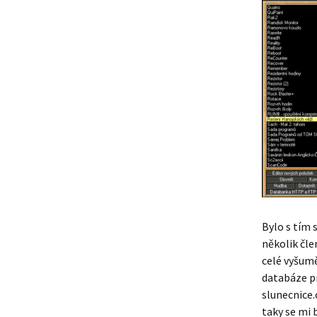
Bylo s tím 
několik čle
celé vyšumě
databáze pr
slunecnice.c
taky se mi 