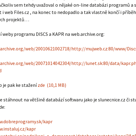
Ačkoliv sem tehdy uvažoval o nějaké on-line databázi programů a 
it i web Files.cz , na konec to nedopadlo a tak vlastně končí i příbě
ých projektů…
í weby programu DISCS a KAPR na web.archive.org:
.archive.org/web/20010621002718/http://mujweb.cz:80/www/Disc
.archive.org/web/20071014042304/http://lunet.sk:80/data/kapr.p
d
b je pak ke stažení
zde (10,1 MB)
 stáhnout na většině databází softwaru jako je slunecnice.cz či st
de:
w.dobreprogramy.sk/kapr
.instaluj.cz/kapr