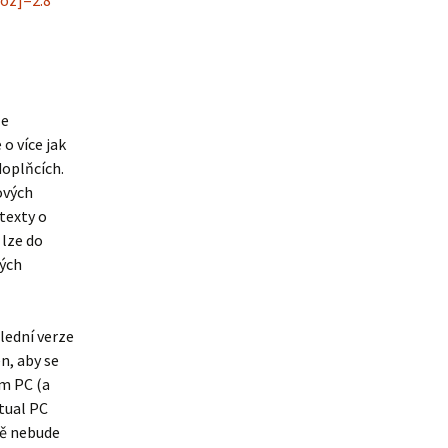
oz]=2.8
ze
o více jak
doplňcích.
ových
texty o
 lze do
ných
lední verze
n, aby se
ím PC (a
tual PC
tě nebude