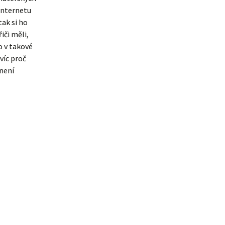
internetu
tak si ho
iči měli,
to v takové
víc proč
 není