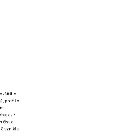
ozšířit o
ě, proč to
ine
huj.cz /
n číst a
.8 vznikla