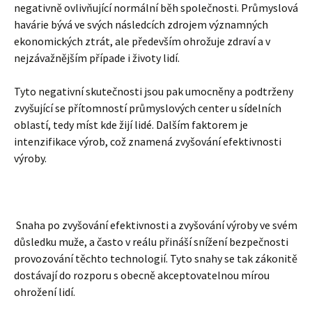
negativně ovlivňující normální běh společnosti. Průmyslová
havárie bývá ve svých následcích zdrojem významných
ekonomických ztrát, ale především ohrožuje zdraví a v
nejzávažnějším případe i životy lidí.
Tyto negativní skutečnosti jsou pak umocněny a podtrženy
zvyšující se přítomností průmyslových center u sídelních
oblastí, tedy míst kde žijí lidé. Dalším faktorem je
intenzifikace výrob, což znamená zvyšování efektivnosti
výroby.
Snaha po zvyšování efektivnosti a zvyšování výroby ve svém
důsledku muže, a často v reálu přináší snížení bezpečnosti
provozování těchto technologií. Tyto snahy se tak zákonitě
dostávají do rozporu s obecně akceptovatelnou mírou
ohrožení lidí.