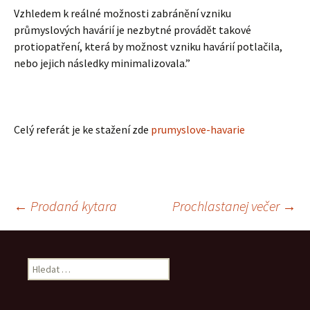
Vzhledem k reálné možnosti zabránění vzniku
průmyslových havárií je nezbytné provádět takové
protiopatření, která by možnost vzniku havárií potlačila,
nebo jejich následky minimalizovala.”
Celý referát je ke stažení zde
prumyslove-havarie
Navigace
←
Prodaná kytara
Prochlastanej večer
→
pro
Vyhledávání
příspěvek