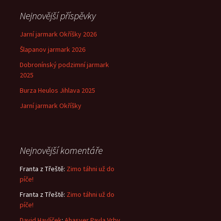
Nejnovější příspěvky
Jarní jarmark Okříšky 2026
Šlapanov jarmark 2026
Dobronínský podzimní jarmark
2025
Burza Heulos Jihlava 2025
Jarní jarmark Okříšky
Nejnovější komentáře
Franta z Třeště
:
Zimo táhni už do
píče!
Franta z Třeště
:
Zimo táhni už do
píče!
David Havlíček
:
Ahasver Pavla Vrby