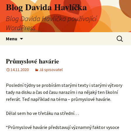
Blog Davida Havlíčka
Blog Davida Havlíčka používající
WordPress
Přejít
Vyhledá
Menu
k
obsahu
webu
Průmyslové havárie
14.11.2020
Já spisovatel
Poslední týdny se probírám starými texty i starými výtvory
tady na disku a čas od času narazím i na nějaký ten školní
referát. Teď například na téma – průmyslové havárie.
Dělal sem ho ve třetáku na střední…
“Průmyslové havárie představují významný faktor vysoce