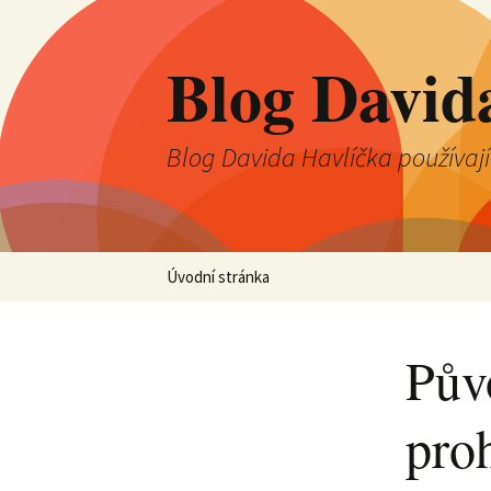
Blog David
Blog Davida Havlíčka používaj
Přejít
Úvodní stránka
k
obsahu
webu
Pův
proh