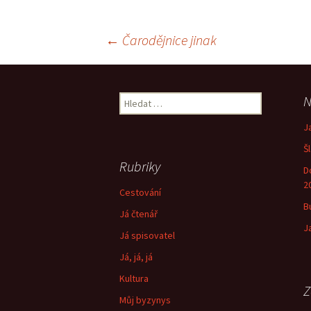
Navigace
←
Čarodějnice jinak
pro
Vyhledávání
N
příspěvek
J
Š
Rubriky
D
2
Cestování
B
Já čtenář
J
Já spisovatel
Já, já, já
Kultura
Z
Můj byzynys