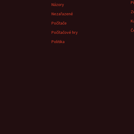
Př
Názory
Z
Nezařazené
K
Počítače
Č
Počítačové hry
Politika