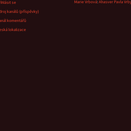
Marie Vrbová
:
Ahasver Pavla Vrb
ihlásit se
droj kanálů (příspěvky)
anál komentářů
eská lokalizace