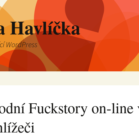
a Havlíčka
ící WordPress
odní Fuckstory on-line 
lížeči