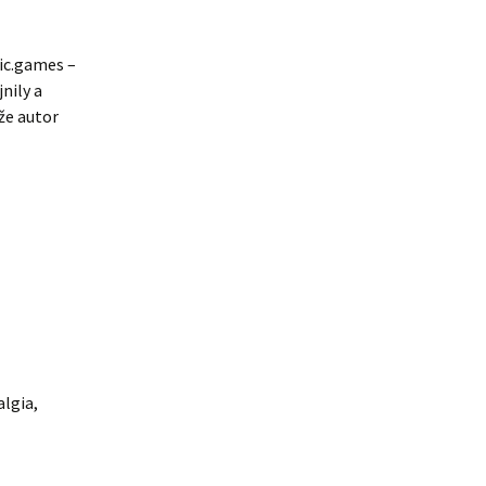
sic.games –
nily a
 že autor
algia,