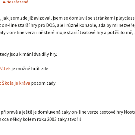
Nezařazené
 jak jsem zde již avizoval, jsem se domluvil se stránkami playclas
t on-line starší hry pro DOS, ale i různé konzole, zda by mi nezveřej
ly v on-line verzi i některé moje starší textové hry a potěšilo mě,
edy jsou k mání dva díly hry.
Pátek
je možné hrát zde
: Škola je kráva
potom tady
e v přípravě a ještě je domluvená taky on-line verze textové hry Nost
 cca někdy kolem roku 2003 taky stvořil