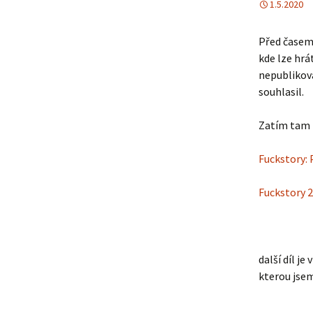
1.5.2020
Před časem,
kde lze hrá
nepublikova
souhlasil.
Zatím tam t
Fuckstory: 
Fuckstory 2
další díl j
kterou jsem