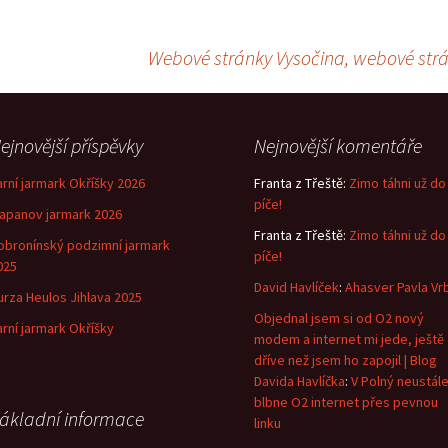
Webové stránky Vysočina, webové str
ejnovější příspěvky
Nejnovější komentáře
arní jarmark Okříšky 2026
Franta z Třeště
:
Zimo táhni už do
píče!
lapanov jarmark 2026
Franta z Třeště
:
Zimo táhni už do
obronínský podzimní jarmark
píče!
025
David Havlíček
:
Ahasver Pavla Vr
urza Heulos Jihlava 2025
Objednal jsem si od O2 nový
arní jarmark Okříšky
modem a internet mi jede, ještě
dříve než jsem ho zapojil | Blog
Davida Havlíčka
:
V Polný neustál
blbne O2 internet přes pevnou
ákladní informace
linku