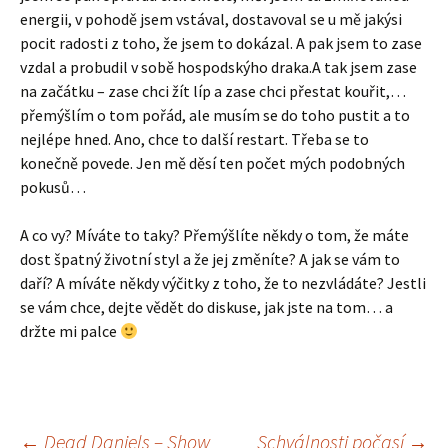
energii, v pohodě jsem vstával, dostavoval se u mě jakýsi
pocit radosti z toho, že jsem to dokázal. A pak jsem to zase
vzdal a probudil v sobě hospodskýho draka.A tak jsem zase
na začátku – zase chci žít líp a zase chci přestat kouřit,…
přemýšlím o tom pořád, ale musím se do toho pustit a to
nejlépe hned. Ano, chce to další restart. Třeba se to
konečně povede. Jen mě děsí ten počet mých podobných
pokusů…
A co vy? Míváte to taky? Přemýšlíte někdy o tom, že máte
dost špatný životní styl a že jej změníte? A jak se vám to
daří? A míváte někdy výčitky z toho, že to nezvládáte? Jestli
se vám chce, dejte vědět do diskuse, jak jste na tom… a
držte mi palce
←
Dead Daniels – Show
Schválnosti počasí
→