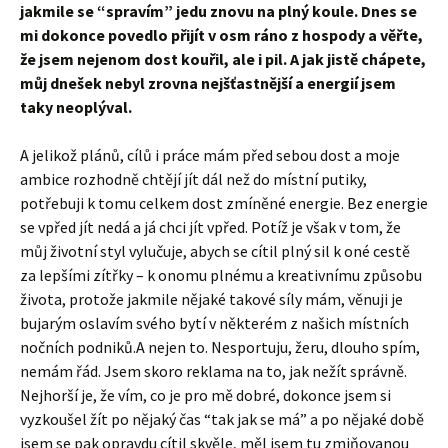
jakmile se “spravím” jedu znovu na plný koule. Dnes se
mi dokonce povedlo přijít v osm ráno z hospody a věřte,
že jsem nejenom dost kouřil, ale i pil. A jak jistě chápete,
můj dnešek nebyl zrovna nejšťastnější a energií jsem
taky neoplýval.
A jelikož plánů, cílů i práce mám před sebou dost a moje
ambice rozhodně chtějí jít dál než do místní putiky,
potřebuji k tomu celkem dost zmíněné energie. Bez energie
se vpřed jít nedá a já chci jít vpřed. Potíž je však v tom, že
můj životní styl vylučuje, abych se cítil plný sil k oné cestě
za lepšími zítřky – k onomu plnému a kreativnímu způsobu
života, protože jakmile nějaké takové síly mám, věnuji je
bujarým oslavím svého bytí v některém z našich místních
nočních podniků.A nejen to. Nesportuju, žeru, dlouho spím,
nemám řád. Jsem skoro reklama na to, jak nežít správně.
Nejhorší je, že vím, co je pro mě dobré, dokonce jsem si
vyzkoušel žít po nějaký čas “tak jak se má” a po nějaké době
jsem se pak opravdu cítil skvěle, měl jsem tu zmiňovanou