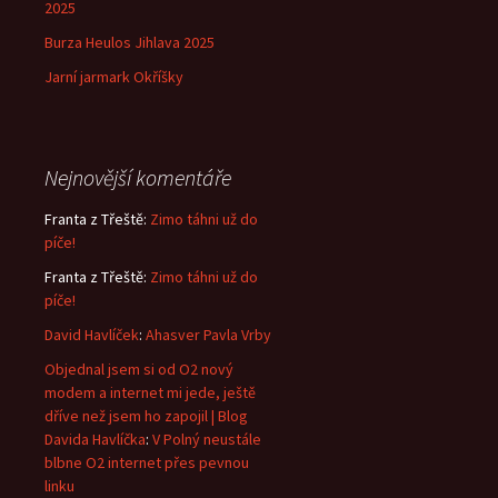
2025
Burza Heulos Jihlava 2025
Jarní jarmark Okříšky
Nejnovější komentáře
Franta z Třeště
:
Zimo táhni už do
píče!
Franta z Třeště
:
Zimo táhni už do
píče!
David Havlíček
:
Ahasver Pavla Vrby
Objednal jsem si od O2 nový
modem a internet mi jede, ještě
dříve než jsem ho zapojil | Blog
Davida Havlíčka
:
V Polný neustále
blbne O2 internet přes pevnou
linku