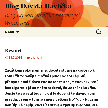
Blog Davida Havlíčka
Blog Davida Havlíčka používající
WordPress
Přejít
Vyhledá
Menu
k
obsahu
webu
Restart
18.5.2014
Já, já, já
Začátkem roku jsem měl docela slušně nakročeno k
tomu žít zdravěji a možná i plnohodnotněji. Můj
předposlední článek zde na Idnesu se jmenoval 20 dní
bez cigaret a já se v něm radoval, že 20 dní nekouřím.
Jenže to se psal leden a od tý doby už to dávno není
pravda. Jsem v tomto směru celkem ho**do – když mi
není úplně nejlíp, chci žít zdravě a zpytuji svědomí, ale